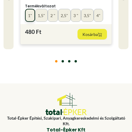
Termékváltozat
Term
1"
1,5"
2 "
2,5"
3 "
3,5"
4"
kics
480 Ft
220
Kosárba
Total-Épker Építési, Szakipari, Anyagkereskedelmi és Szolgáltató
Kft.
Total-Épker Kft