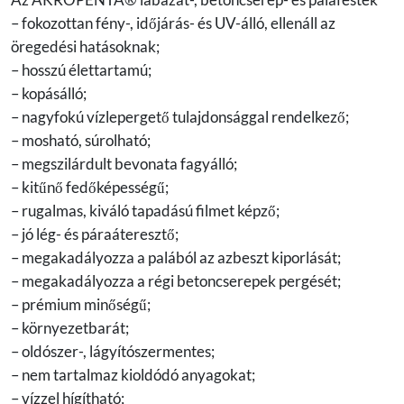
– fokozottan fény-, időjárás- és UV-álló, ellenáll az
öregedési hatásoknak;
– hosszú élettartamú;
– kopásálló;
– nagyfokú vízlepergető tulajdonsággal rendelkező;
– mosható, súrolható;
– megszilárdult bevonata fagyálló;
– kitűnő fedőképességű;
– rugalmas, kiváló tapadású filmet képző;
– jó lég- és páraáteresztő;
– megakadályozza a palából az azbeszt kiporlását;
– megakadályozza a régi betoncserepek pergését;
– prémium minőségű;
– környezetbarát;
– oldószer-, lágyítószermentes;
– nem tartalmaz kioldódó anyagokat;
– vízzel hígítható;