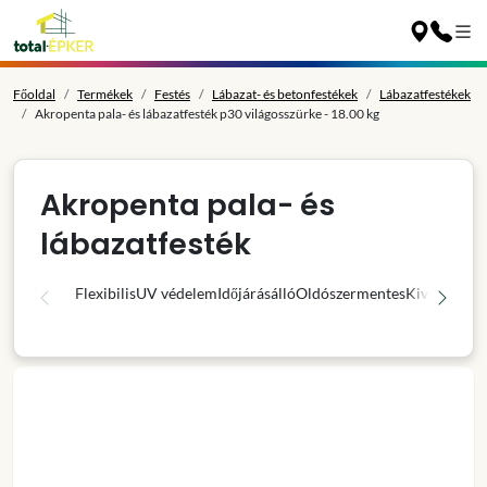
Főoldal
Termékek
Festés
Lábazat- és betonfestékek
Lábazatfestékek
Akropenta pala- és lábazatfesték p30 világosszürke - 18.00 kg
Akropenta pala- és
lábazatfesték
Flexibilis
UV védelem
Időjárásálló
Oldószermentes
Kiváló fedő