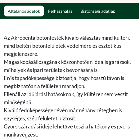
Általános adatok
Felhasználás
Biztonsági adatlap
Az Akropenta betonfesték kiváló választás mind kültéri,
mind beltéri betonfelületek védelmére és esztétikus
megjelenésére.
Magas kopásállóságának köszönhetően ideális garázsok,
műhelyek és ipari területek bevonására is.
Erős tapadóképessége biztosítja, hogy hosszú távon is
megbízhatóan a felületen maradjon.
Ellenáll az időjárási hatásoknak, így kültéren sem veszít
minőségéből.
Kiváló fedőképessége révén már néhány rétegben is
egységes, szép felületet biztosít.
Gyors száradási ideje lehetővé teszi a hatékony és gyors
munkavégzést.