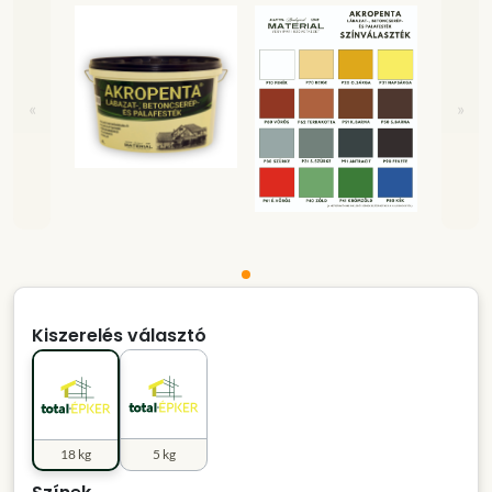
«
»
Kiszerelés választó
18 kg
5 kg