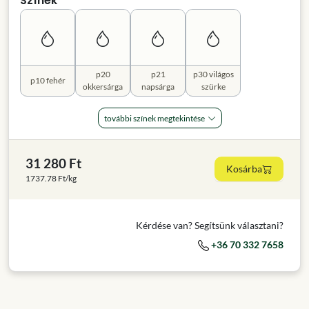
Színek
p20
p21
p30 világos
p10 fehér
okkersárga
napsárga
szürke
további színek megtekintése
31 280 Ft
Kosárba
1737.78 Ft/kg
Kérdése van? Segítsünk választani?
+36 70 332 7658