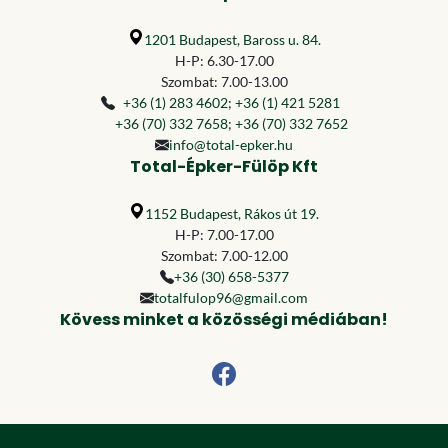
1201 Budapest, Baross u. 84.
H-P: 6.30-17.00
Szombat: 7.00-13.00
+36 (1) 283 4602
;
+36 (1) 421 5281
+36 (70) 332 7658
;
+36 (70) 332 7652
info@total-epker.hu
Total-Épker-Fülöp Kft
1152 Budapest, Rákos út 19.
H-P: 7.00-17.00
Szombat: 7.00-12.00
+36 (30) 658-5377
totalfulop96@gmail.com
Kövess minket a közösségi médiában!