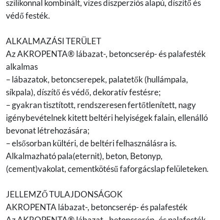
szilikonnal kombinált, vizes diszperziós alapú, díszítő és
védő festék.
ALKALMAZÁSI TERÜLET
Az AKROPENTA® lábazat-, betoncserép- és palafesték
alkalmas
– lábazatok, betoncserepek, palatetők (hullámpala,
síkpala), díszítő és védő, dekoratív festésre;
– gyakran tisztított, rendszeresen fertőtlenített, nagy
igénybevételnek kitett beltéri helyiségek falain, ellenálló
bevonat létrehozására;
– elsősorban kültéri, de beltéri felhasználásra is.
Alkalmazható pala(eternit), beton, Betonyp,
(cement)vakolat, cementkötésű faforgácslap felületeken.
JELLEMZŐ TULAJDONSÁGOK
AKROPENTA lábazat-, betoncserép- és palafesték
Az AKROPENTA® lábazat-, betoncserép- és palafesték