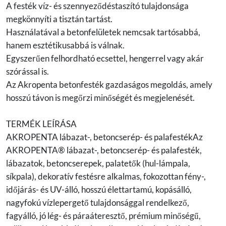
A festék víz- és szennyeződéstaszító tulajdonsága
megkönnyíti a tisztán tartást.
Használatával a betonfelületek nemcsak tartósabbá,
hanem esztétikusabbá is válnak.
Egyszerűen felhordható ecsettel, hengerrel vagy akár
szórással is.
Az Akropenta betonfesték gazdaságos megoldás, amely
hosszú távon is megőrzi minőségét és megjelenését.
TERMÉK LEÍRÁSA
AKROPENTA lábazat-, betoncserép- és palafestékAz
AKROPENTA® lábazat-, betoncserép- és palafesték,
lábazatok, betoncserepek, palatetők (hul-lámpala,
síkpala), dekoratív festésre alkalmas, fokozottan fény-,
időjárás- és UV-álló, hosszú élettartamú, kopásálló,
nagyfokú vízlepergető tulajdonsággal rendelkező,
fagyálló, jó lég- és páraáteresztő, prémium minőségű,