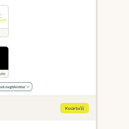
kete
nek megtekintése
Kosárba