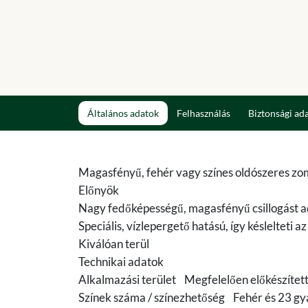
Általános adatok
Felhasználás
Biztonsági ad
Magasfényű, fehér vagy színes oldószeres zom
Előnyök
Nagy fedőképességű, magasfényű csillogást 
Speciális, vízlepergető hatású, így késlelteti 
Kiválóan terül
Technikai adatok
Alkalmazási terület Megfelelően előkészített 
Színek száma / színezhetőség Fehér és 23 gyá