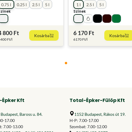
0.75 l
0.25 l
2.5 l
5 l
1 l
2.5 l
5 l
Színek
Színek
4 800 Ft
6 170 Ft
Kosárba
Kosárba
400 Ft/l
6170 Ft/l
-Épker Kft
Total-Épker-Fülöp Kft
Budapest, Baross u. 84.
1152 Budapest, Rákos út 19.
30-17.00
H-P: 7.00-17.00
: 7.00-13.00
Szombat: 7.00-12.00