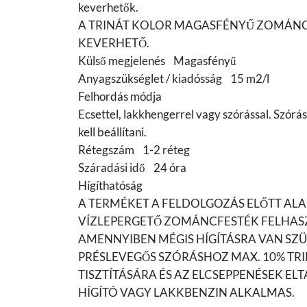
keverhetők.
A TRINÁT KOLOR MAGASFÉNYŰ ZOMÁNC
KEVERHETŐ.
Külső megjelenés Magasfényű
Anyagszükséglet / kiadósság 15 m2/l
Felhordás módja
Ecsettel, lakkhengerrel vagy szórással. Szórá
kell beállítani.
Rétegszám 1-2 réteg
Száradási idő 24 óra
Hígíthatóság
A TERMÉKET A FELDOLGOZÁS ELŐTT ALA
VÍZLEPERGETŐ ZOMÁNCFESTÉK FELHAS
AMENNYIBEN MÉGIS HÍGÍTÁSRA VAN SZÜ
PRÉSLEVEGŐS SZÓRÁSHOZ MAX. 10% TRI
TISZTÍTÁSÁRA ÉS AZ ELCSEPPENÉSEK E
HÍGÍTÓ VAGY LAKKBENZIN ALKALMAS.