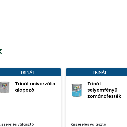
k
TRINÁT
TRINÁT
Trinát univerzális
Trinát
alapozó
selyemfényű
zománcfesték
Kiszerelés választó
Kiszerelés választó