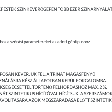
FESTÉK SZÍNKEVERŐGÉPEN TÖBB EZER SZÍNÁRNYALA
shoz a szórási paramétereket az adott géptípushoz
POSAN KEVERJÜK FEL. A TRINÁT MAGASFÉNYŰ
ZNÁLÁSRA KÉSZ ÁLLAPOTBAN KERÜL FORGALOMBA.
KSÉG ECSETTEL TÖRTÉNŐ FELHORDÁSHOZ MAX. 2 %,
NÁT SZINTETIKUS HÍGÍTÓVAL HÍGÍTSUK. A SZERSZÁMO
LTÁVOLÍTÁSÁRA AZOK MEGSZÁRADÁSA ELŐTT SZINTETI