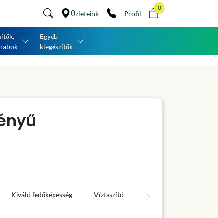
0
Üzleteink
Profil
ítők,
Egyéb
habok
kiegészítők
ényű
Kiváló fedőképesség
Víztaszító