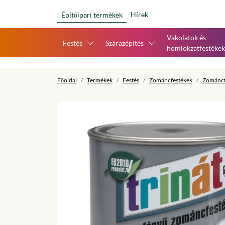
Hírek
Építőipari termékek
Vakolatok és
Festés
Szárazépítés
homlokzatfestékek
Főoldal
Termékek
Festés
Zománcfestékek
Zománcf