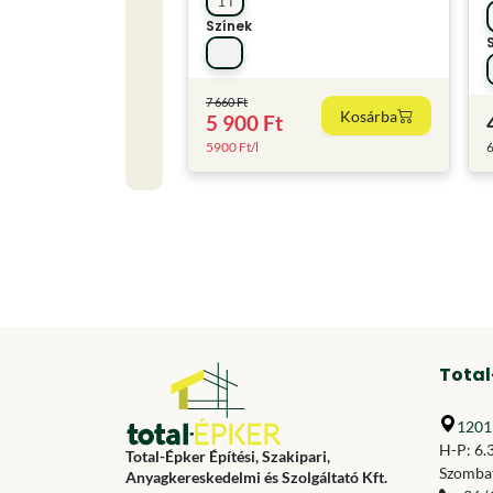
1 l
Színek
7 660 Ft
Kosárba
5 900 Ft
5900 Ft/l
6
Total
1201 
H-P: 6.
Total-Épker Építési, Szakipari,
Szombat
Anyagkereskedelmi és Szolgáltató Kft.