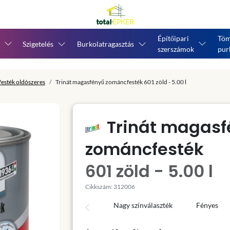
Építőipari
Töm
Szigetelés
Burkolatragasztás
szerszámok
pur
esték oldószeres
Trinát magasfényű zománcfesték 601 zöld - 5.00 l
Trinát magasf
zománcfesték
601 zöld - 5.00 l
Cikkszám: 312006
Nagy színválaszték
Fényes