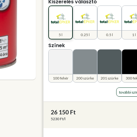
Kiszerelés választó
5 l
0.25 l
0.5 l
1 l
Színek
100 fehér
200 szürke
201 szürke
300 fe
további szí
26 150 Ft
5230 Ft/l