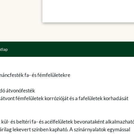
atlap
áncfesték fa- és fémfelületekre
adó átvonófesték
az átvont fémfelületek korrózióját és a fafelületek korhadását
kül- és beltéri fa- és acélfelületek bevonataként alkalmazható
rilag lekevert színben kapható. A színárnyalatok egymással