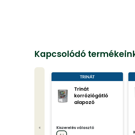
Kapcsolódó termékein
TRINÁT
Trinát
korróziógátló
alapozó
«
Kiszerelés választó