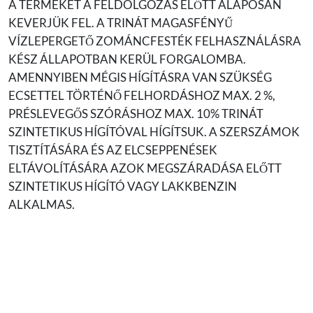
A TERMÉKET A FELDOLGOZÁS ELŐTT ALAPOSAN
KEVERJÜK FEL. A TRINÁT MAGASFÉNYŰ
VÍZLEPERGETŐ ZOMÁNCFESTÉK FELHASZNÁLÁSRA
KÉSZ ÁLLAPOTBAN KERÜL FORGALOMBA.
AMENNYIBEN MÉGIS HÍGÍTÁSRA VAN SZÜKSÉG
ECSETTEL TÖRTÉNŐ FELHORDÁSHOZ MAX. 2 %,
PRÉSLEVEGŐS SZÓRÁSHOZ MAX. 10% TRINÁT
SZINTETIKUS HÍGÍTÓVAL HÍGÍTSUK. A SZERSZÁMOK
TISZTÍTÁSÁRA ÉS AZ ELCSEPPENÉSEK
ELTÁVOLÍTÁSÁRA AZOK MEGSZÁRADÁSA ELŐTT
SZINTETIKUS HÍGÍTÓ VAGY LAKKBENZIN
ALKALMAS.