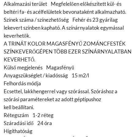
Alkalmazási terület Megfelelően előkészített kül- és
beltéri fa- és acélfelületek bevonataként alkalmazható.
Színek száma / színezhetőség Fehér és 23 gyárilag
lekevert színben kapható. A színárnyalatok egymással
keverhetők.
A TRINÁT KOLOR MAGASFÉNYŰ ZOMÁNCFESTÉK
SZÍNKEVERŐGÉPEN TÖBB EZER SZÍNÁRNYALATBAN
KEVERHETŐ.
Külső megjelenés Magasfényű
Anyagszükséglet / kiadósság 15 m2/l
Felhordás módja
Ecsettel, lakkhengerrel vagy szórással. Szóráshoz a
szórási paramétereket az adott géptípushoz
kell beállítani.
Rétegszám 1-2 réteg
Száradási idő 24 óra
Hígíthatóság