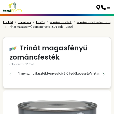
Főoldal
Termékek
Festés
Zománcfestékek
Zománcfesték oldószeres
Trinát magasfényű zománcfesték 601 zöld - 0.50 l
Trinát magasfényű
zománcfesték
Cikkszám: 311996
Nagy színválaszték
Fényes
Kiváló fedőképesség
Víztaszító