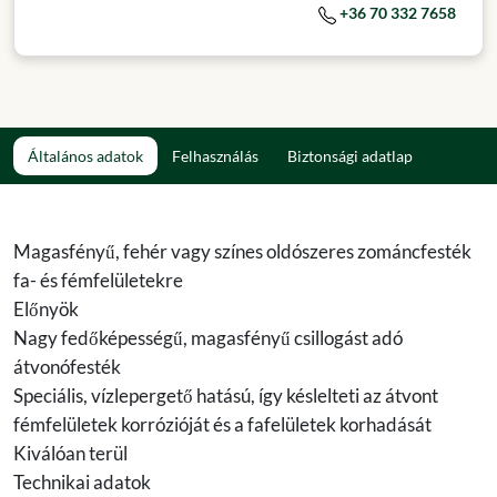
+36 70 332 7658
Általános adatok
Felhasználás
Biztonsági adatlap
Magasfényű, fehér vagy színes oldószeres zománcfesték
fa- és fémfelületekre
Előnyök
Nagy fedőképességű, magasfényű csillogást adó
átvonófesték
Speciális, vízlepergető hatású, így késlelteti az átvont
fémfelületek korrózióját és a fafelületek korhadását
Kiválóan terül
Technikai adatok