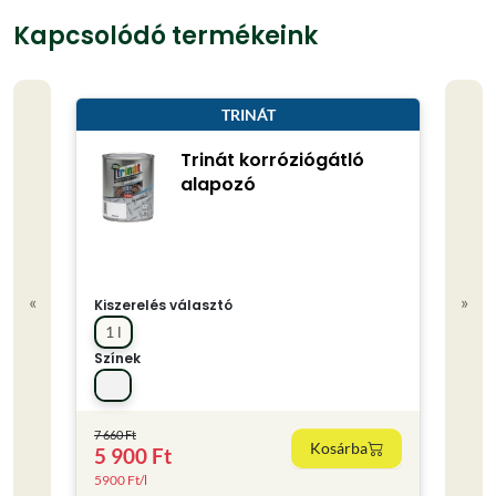
Kapcsolódó termékeink
TRINÁT
Trinát korróziógátló
alapozó
«
»
Kiszerelés választó
Kisze
1 l
0.75
Színek
Színe
7 660 Ft
Kosárba
5 900 Ft
4 80
5900 Ft/l
6400 F