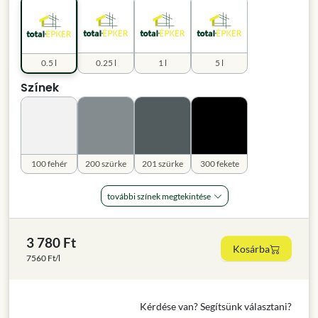
0.5 l
0.25 l
1 l
5 l
Színek
100 fehér
200 szürke
201 szürke
300 fekete
további színek megtekintése
3 780 Ft
Kosárba
7560 Ft/l
Kérdése van? Segítsünk választani?