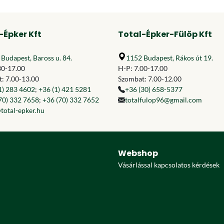
-Épker Kft
Total-Épker-Fülöp Kft
Budapest, Baross u. 84.
1152 Budapest, Rákos út 19.
30-17.00
H-P: 7.00-17.00
: 7.00-13.00
Szombat: 7.00-12.00
1) 283 4602
;
+36 (1) 421 5281
+36 (30) 658-5377
70) 332 7658
;
+36 (70) 332 7652
totalfulop96@gmail.com
total-epker.hu
Webshop
Vásárlással kapcsolatos kérdések