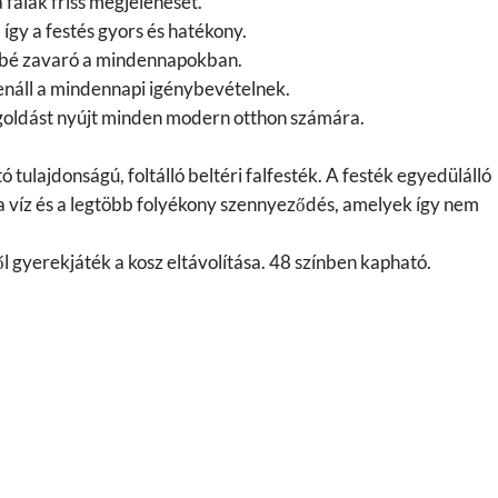
 falak friss megjelenését.
így a festés gyors és hatékony.
ésbé zavaró a mindennapokban.
lenáll a mindennapi igénybevételnek.
goldást nyújt minden modern otthon számára.
 tulajdonságú, foltálló beltéri falfesték. A festék egyedülálló
 a víz és a legtöbb folyékony szennyeződés, amelyek így nem
ől gyerekjáték a kosz eltávolítása. 48 színben kapható.