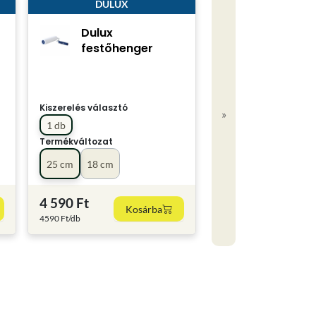
DULUX
Dulux
festőhenger
Kiszerelés választó
»
1 db
Termékváltozat
25 cm
18 cm
4 590 Ft
Kosárba
4590 Ft/db