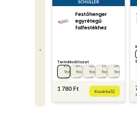
SCHULLER
Festőhenger
egyrétegű
falfestékhez
«
Termékváltozat
25cm
10 cm
12cm
15cm
18cm
9mm
9mm
9mm
9mm
9mm
szálhossz
szálhoss
szálhossz
szálhossz
szálhossz
1 780 Ft
Kosárba
3