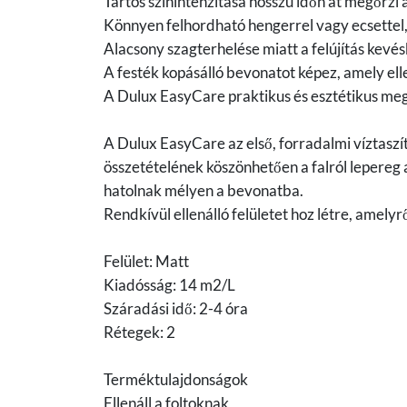
Tartós színintenzitása hosszú időn át megőrzi a
Könnyen felhordható hengerrel vagy ecsettel, 
Alacsony szagterhelése miatt a felújítás kev
A festék kopásálló bevonatot képez, amely el
A Dulux EasyCare praktikus és esztétikus me
A Dulux EasyCare az első, forradalmi víztaszító
összetételének köszönhetően a falról lepereg
hatolnak mélyen a bevonatba.
Rendkívül ellenálló felületet hoz létre, amelyr
Felület: Matt
Kiadósság: 14 m2/L
Száradási idő: 2-4 óra
Rétegek: 2
Terméktulajdonságok
Ellenáll a foltoknak