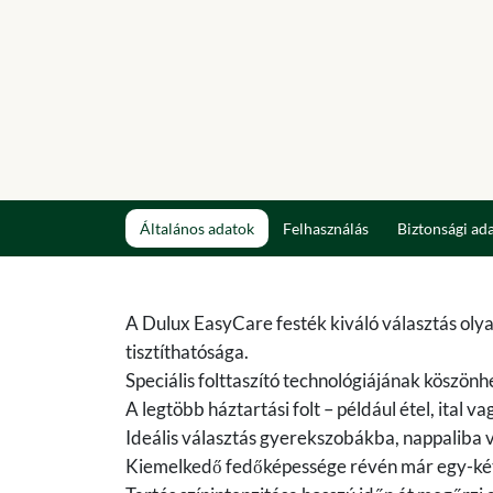
Általános adatok
Felhasználás
Biztonsági ad
A Dulux EasyCare festék kiváló választás olya
tisztíthatósága.
Speciális folttaszító technológiájának köszö
A legtöbb háztartási folt – például étel, ital v
Ideális választás gyerekszobákba, nappaliba 
Kiemelkedő fedőképessége révén már egy-két ré