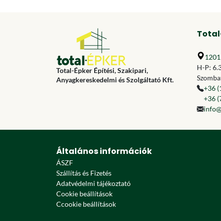
Total
1201 
H-P: 6.
Total-Épker Építési, Szakipari,
Szombat
Anyagkereskedelmi és Szolgáltató Kft.
+36 (
+36 (
info@
Általános információk
ÁSZF
Szállítás és Fizetés
Adatvédelmi tájékoztató
Cookie beállítások
Ccookie beállítások