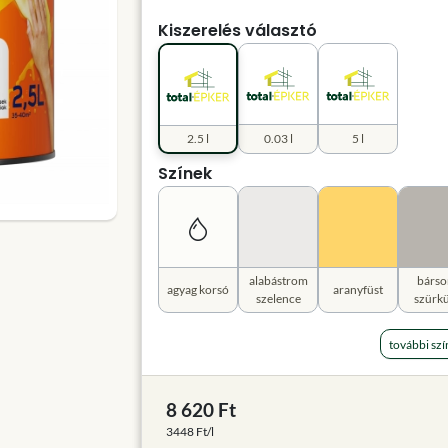
Kiszerelés választó
2.5 l
0.03 l
5 l
Színek
alabástrom
bárso
agyag korsó
aranyfüst
szelence
szürkü
további szí
8 620 Ft
3448 Ft/l