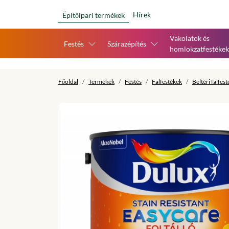
Hírek
Építőipari termékek
Vakolatok és
Festés
Szárazépítés
homlokzatfestékek
Főoldal
Termékek
Festés
Falfestékek
Beltéri falfes