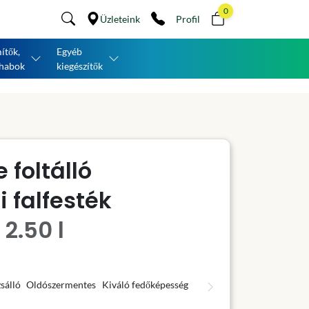
0
Üzleteink
Profil
ítők,
Egyéb
habok
kiegészítők
 foltálló
 falfesték
2.50 l
sálló
Oldószermentes
Kiváló fedőképesség