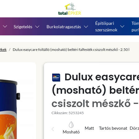
Építőipari
Töm
Szigetelés
Burkolatragasztás
szerszámok
pur
tékek
Dulux easycare foltálló (mosható) beltéri falfesték csiszolt mészkő - 2.50 l
Dulux easycare
(mosható) beltéri
csiszolt mészkő - 
Cikkszám: 5253245
Matt
Tartós bevonat
Dörz
Mosható