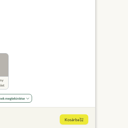
ny
let
nek megtekintése
Kosárba