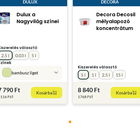
DULUX
DECORA
Dulux a
Decora Decosil
Nagyvilág színei
mélyalapozó
koncentrátum
Kiszerelés választó
2.5 l
0.03 l
5 l
Színek
Kiszerelés választó
bambusz liget
5 l
1 l
2.5 l
15 l
7 790 Ft
8 840 Ft
Kosárba
Kosárba
116 Ft/l
1768 Ft/l