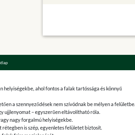
atlap
n helyiségekbe, ahol fontos a falak tartóssága és könnyű
nhetően a szennyeződések nem szívódnak be mélyen a felületbe
agy ujjlenyomat – egyszerűen eltávolítható róla.
vagy nagy forgalmú helyiségekbe.
tegben is szép, egyenletes felületet biztosít.