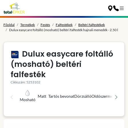
Főoldal
Termékek
Festés
Falfestékek
Beltéri falfestékek
Dulux easycare foltálló (mosható) beltéri falfesték hajnali menedék - 2.50 l
Dulux easycare foltálló
(mosható) beltéri
falfesték
Cikkszám: 5253102
Matt
Tartós bevonat
Dörzsálló
Oldószermentes
Kivá
Mosható