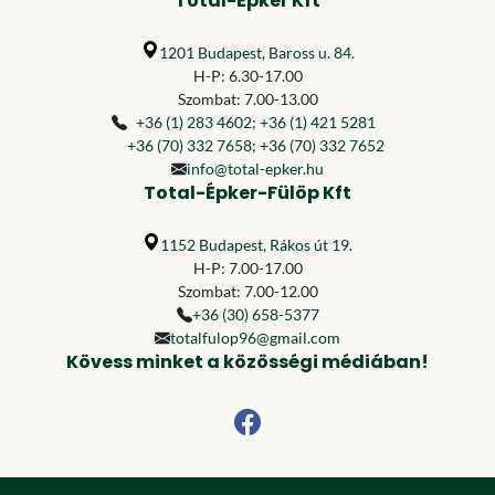
Total-Épker Kft
1201 Budapest, Baross u. 84.
H-P: 6.30-17.00
Szombat: 7.00-13.00
+36 (1) 283 4602
;
+36 (1) 421 5281
+36 (70) 332 7658
;
+36 (70) 332 7652
info@total-epker.hu
Total-Épker-Fülöp Kft
1152 Budapest, Rákos út 19.
H-P: 7.00-17.00
Szombat: 7.00-12.00
+36 (30) 658-5377
totalfulop96@gmail.com
Kövess minket a közösségi médiában!