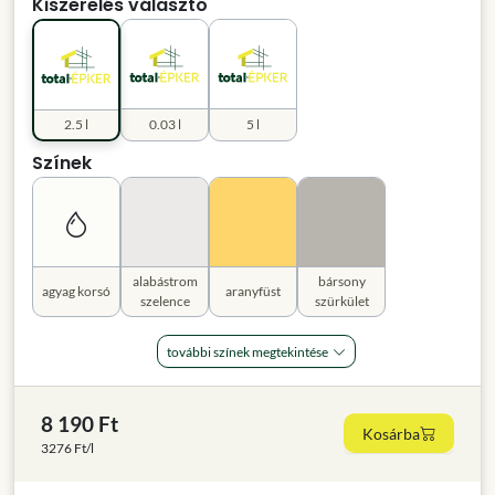
Kiszerelés választó
2.5 l
0.03 l
5 l
Színek
alabástrom
bársony
agyag korsó
aranyfüst
szelence
szürkület
további színek megtekintése
8 190 Ft
Kosárba
3276 Ft/l