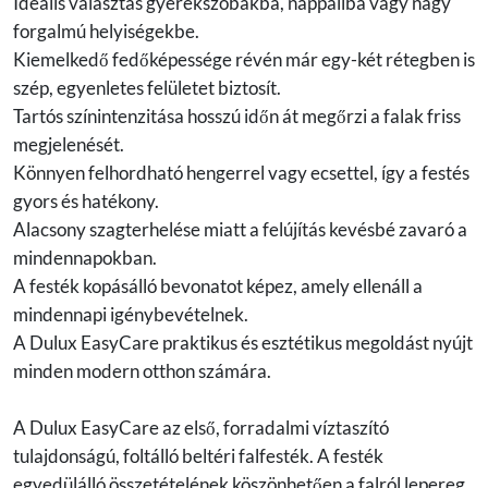
Ideális választás gyerekszobákba, nappaliba vagy nagy
forgalmú helyiségekbe.
Kiemelkedő fedőképessége révén már egy-két rétegben is
szép, egyenletes felületet biztosít.
Tartós színintenzitása hosszú időn át megőrzi a falak friss
megjelenését.
Könnyen felhordható hengerrel vagy ecsettel, így a festés
gyors és hatékony.
Alacsony szagterhelése miatt a felújítás kevésbé zavaró a
mindennapokban.
A festék kopásálló bevonatot képez, amely ellenáll a
mindennapi igénybevételnek.
A Dulux EasyCare praktikus és esztétikus megoldást nyújt
minden modern otthon számára.
A Dulux EasyCare az első, forradalmi víztaszító
tulajdonságú, foltálló beltéri falfesték. A festék
egyedülálló összetételének köszönhetően a falról lepereg