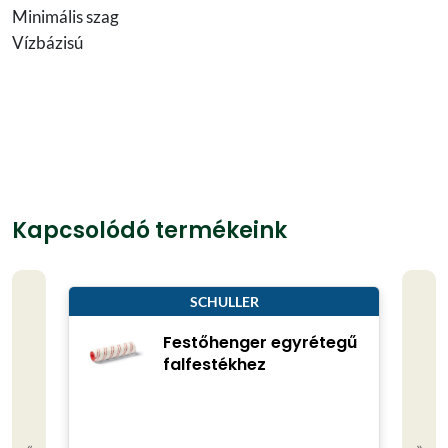
Minimális szag
Vízbázisú
Kapcsolódó termékeink
SCHULLER
Festőhenger egyrétegű
falfestékhez
Kisze
«
»