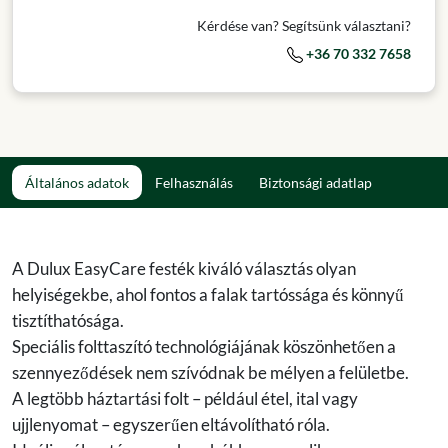
Kérdése van? Segítsünk választani?
+36 70 332 7658
Általános adatok
Felhasználás
Biztonsági adatlap
A Dulux EasyCare festék kiváló választás olyan
helyiségekbe, ahol fontos a falak tartóssága és könnyű
tisztíthatósága.
Speciális folttaszító technológiájának köszönhetően a
szennyeződések nem szívódnak be mélyen a felületbe.
A legtöbb háztartási folt – például étel, ital vagy
ujjlenyomat – egyszerűen eltávolítható róla.