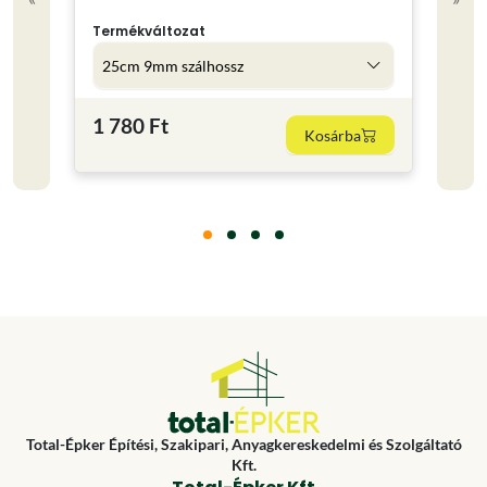
2.5 
Színe
Termékváltozat
25cm 9mm szálhossz
7 79
1 780 Ft
Kosárba
3116 F
Total-Épker Építési, Szakipari, Anyagkereskedelmi és Szolgáltató
Kft.