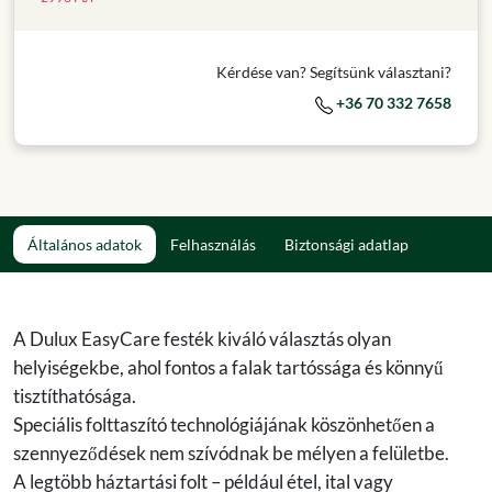
Kérdése van? Segítsünk választani?
+36 70 332 7658
Általános adatok
Felhasználás
Biztonsági adatlap
A Dulux EasyCare festék kiváló választás olyan
helyiségekbe, ahol fontos a falak tartóssága és könnyű
tisztíthatósága.
Speciális folttaszító technológiájának köszönhetően a
szennyeződések nem szívódnak be mélyen a felületbe.
A legtöbb háztartási folt – például étel, ital vagy