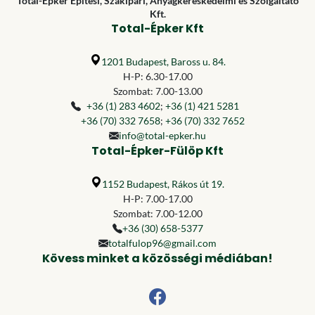
Total-Épker Építési, Szakipari, Anyagkereskedelmi és Szolgáltató
Kft.
Total-Épker Kft
1201 Budapest, Baross u. 84.
H-P: 6.30-17.00
Szombat: 7.00-13.00
+36 (1) 283 4602
;
+36 (1) 421 5281
+36 (70) 332 7658
;
+36 (70) 332 7652
info@total-epker.hu
Total-Épker-Fülöp Kft
1152 Budapest, Rákos út 19.
H-P: 7.00-17.00
Szombat: 7.00-12.00
+36 (30) 658-5377
totalfulop96@gmail.com
Kövess minket a közösségi médiában!