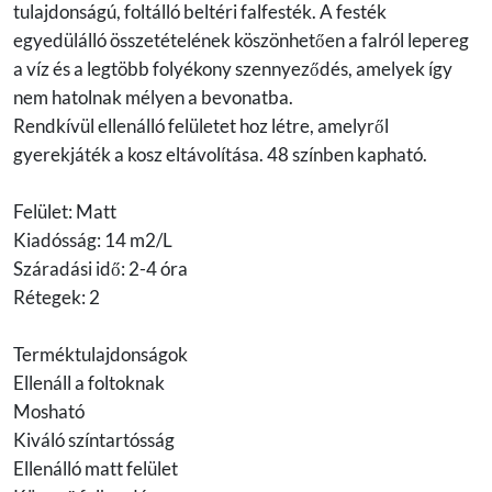
tulajdonságú, foltálló beltéri falfesték. A festék
egyedülálló összetételének köszönhetően a falról lepereg
a víz és a legtöbb folyékony szennyeződés, amelyek így
nem hatolnak mélyen a bevonatba.
Rendkívül ellenálló felületet hoz létre, amelyről
gyerekjáték a kosz eltávolítása. 48 színben kapható.
Felület: Matt
Kiadósság: 14 m2/L
Száradási idő: 2-4 óra
Rétegek: 2
Terméktulajdonságok
Ellenáll a foltoknak
Mosható
Kiváló színtartósság
Ellenálló matt felület