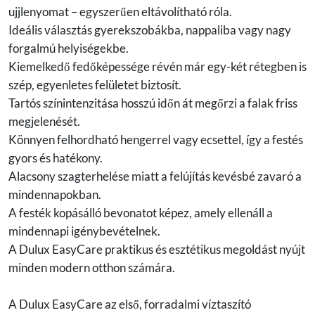
ujjlenyomat – egyszerűen eltávolítható róla.
Ideális választás gyerekszobákba, nappaliba vagy nagy
forgalmú helyiségekbe.
Kiemelkedő fedőképessége révén már egy-két rétegben is
szép, egyenletes felületet biztosít.
Tartós színintenzitása hosszú időn át megőrzi a falak friss
megjelenését.
Könnyen felhordható hengerrel vagy ecsettel, így a festés
gyors és hatékony.
Alacsony szagterhelése miatt a felújítás kevésbé zavaró a
mindennapokban.
A festék kopásálló bevonatot képez, amely ellenáll a
mindennapi igénybevételnek.
A Dulux EasyCare praktikus és esztétikus megoldást nyújt
minden modern otthon számára.
A Dulux EasyCare az első, forradalmi víztaszító