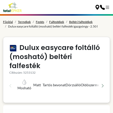
Főoldal
Termékek
Festés
Falfestékek
Beltéri falfestékek
Dulux easycare foltálló (mosható) beltéri falfesték igazgyöngy - 2.50 l
Dulux easycare foltálló
(mosható) beltéri
falfesték
Cikkszám: 5253132
Matt
Tartós bevonat
Dörzsálló
Oldószermentes
Kivá
Mosható