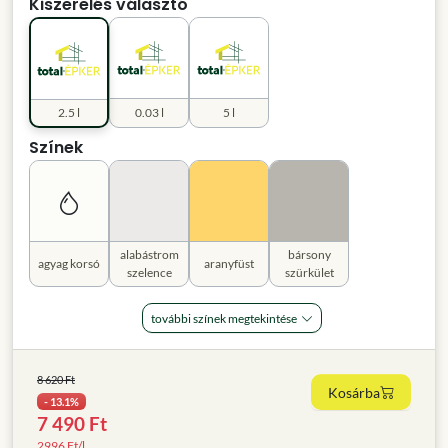
Kiszerelés választó
2.5 l
0.03 l
5 l
Színek
alabástrom
bársony
agyag korsó
aranyfüst
szelence
szürkület
további színek megtekintése
8 620 Ft
Kosárba
- 13.1%
7 490 Ft
2996 Ft/l