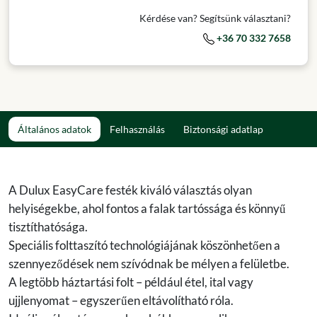
Kérdése van? Segítsünk választani?
+36 70 332 7658
Általános adatok
Felhasználás
Biztonsági adatlap
A Dulux EasyCare festék kiváló választás olyan
helyiségekbe, ahol fontos a falak tartóssága és könnyű
tisztíthatósága.
Speciális folttaszító technológiájának köszönhetően a
szennyeződések nem szívódnak be mélyen a felületbe.
A legtöbb háztartási folt – például étel, ital vagy
ujjlenyomat – egyszerűen eltávolítható róla.