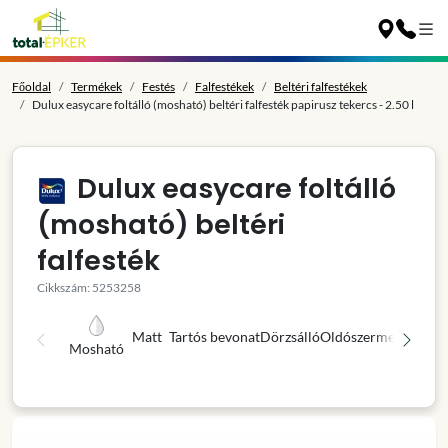
Főoldal
Termékek
Festés
Falfestékek
Beltéri falfestékek
Dulux easycare foltálló (mosható) beltéri falfesték papirusz tekercs - 2.50 l
Dulux easycare foltálló
(mosható) beltéri
falfesték
Cikkszám: 5253258
Matt
Tartós bevonat
Dörzsálló
Oldószermentes
Kivá
Mosható