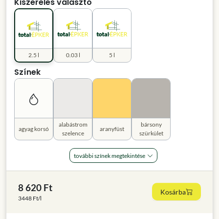
Kiszerelés választó
2.5 l
0.03 l
5 l
Színek
alabástrom
bársony
agyag korsó
aranyfüst
szelence
szürkület
további színek megtekintése
8 620 Ft
Kosárba
3448 Ft/l