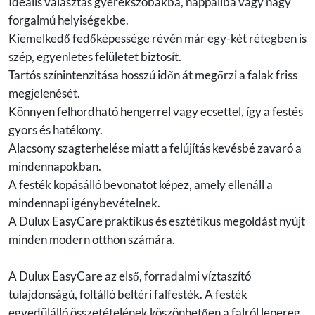
Ideális választás gyerekszobákba, nappaliba vagy nagy
forgalmú helyiségekbe.
Kiemelkedő fedőképessége révén már egy-két rétegben is
szép, egyenletes felületet biztosít.
Tartós színintenzitása hosszú időn át megőrzi a falak friss
megjelenését.
Könnyen felhordható hengerrel vagy ecsettel, így a festés
gyors és hatékony.
Alacsony szagterhelése miatt a felújítás kevésbé zavaró a
mindennapokban.
A festék kopásálló bevonatot képez, amely ellenáll a
mindennapi igénybevételnek.
A Dulux EasyCare praktikus és esztétikus megoldást nyújt
minden modern otthon számára.
A Dulux EasyCare az első, forradalmi víztaszító
tulajdonságú, foltálló beltéri falfesték. A festék
egyedülálló összetételének köszönhetően a falról lepereg