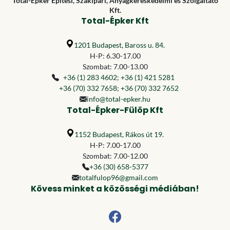
Total-Épker Építési, Szakipari, Anyagkereskedelmi és Szolgáltató
Kft.
Total-Épker Kft
1201 Budapest, Baross u. 84.
H-P: 6.30-17.00
Szombat: 7.00-13.00
+36 (1) 283 4602
;
+36 (1) 421 5281
+36 (70) 332 7658
;
+36 (70) 332 7652
info@total-epker.hu
Total-Épker-Fülöp Kft
1152 Budapest, Rákos út 19.
H-P: 7.00-17.00
Szombat: 7.00-12.00
+36 (30) 658-5377
totalfulop96@gmail.com
Kövess minket a közösségi médiában!