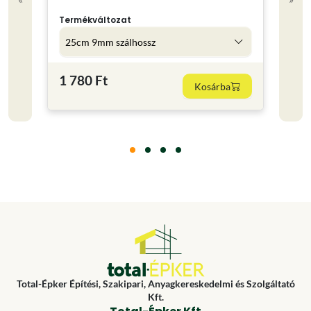
2.5 
Színe
Termékváltozat
25cm 9mm szálhossz
7 79
1 780 Ft
Kosárba
3116 F
Total-Épker Építési, Szakipari, Anyagkereskedelmi és Szolgáltató
Kft.