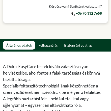
Kérdése van? Segítsünk választani?
+36 70 332 7658
Általános adatok
Felhasználás
Biztonsági adatlap
A Dulux EasyCare festék kiváló választás olyan
helyiségekbe, ahol fontos a falak tartóssága és könnyű
tisztíthatósága.
Speciális folttaszító technológiájának köszönhetően a
szennyeződések nem szívódnak be mélyen a felületbe.
A legtöbb háztartási folt – például étel, ital vagy
ujjlenyomat – egyszerűen eltávolítható róla.