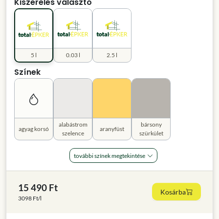
Kiszerelés választó
5 l
0.03 l
2.5 l
Színek
alabástrom
bársony
agyag korsó
aranyfüst
szelence
szürkület
további színek megtekintése
15 490 Ft
Kosárba
3098 Ft/l