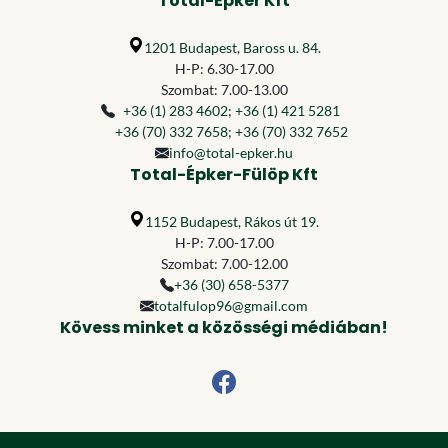
Total-Épker Kft
1201 Budapest, Baross u. 84.
H-P: 6.30-17.00
Szombat: 7.00-13.00
+36 (1) 283 4602
;
+36 (1) 421 5281
+36 (70) 332 7658
;
+36 (70) 332 7652
info@total-epker.hu
Total-Épker-Fülöp Kft
1152 Budapest, Rákos út 19.
H-P: 7.00-17.00
Szombat: 7.00-12.00
+36 (30) 658-5377
totalfulop96@gmail.com
Kövess minket a közösségi médiában!