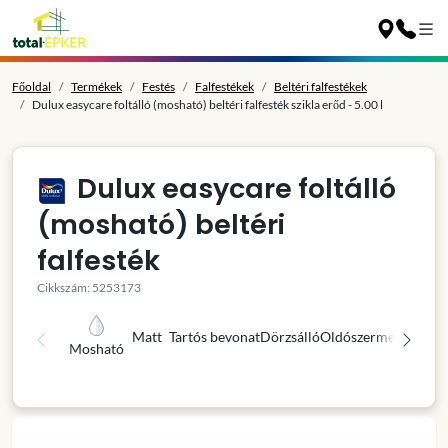
Főoldal
Termékek
Festés
Falfestékek
Beltéri falfestékek
Dulux easycare foltálló (mosható) beltéri falfesték szikla erőd - 5.00 l
Dulux easycare foltálló
(mosható) beltéri
falfesték
Cikkszám: 5253173
Matt
Tartós bevonat
Dörzsálló
Oldószermentes
Kivá
Mosható