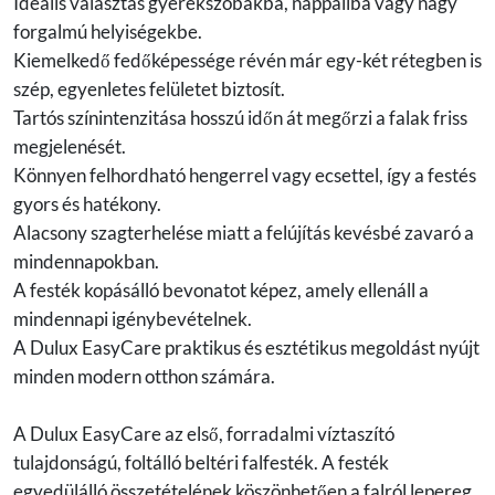
Ideális választás gyerekszobákba, nappaliba vagy nagy
forgalmú helyiségekbe.
Kiemelkedő fedőképessége révén már egy-két rétegben is
szép, egyenletes felületet biztosít.
Tartós színintenzitása hosszú időn át megőrzi a falak friss
megjelenését.
Könnyen felhordható hengerrel vagy ecsettel, így a festés
gyors és hatékony.
Alacsony szagterhelése miatt a felújítás kevésbé zavaró a
mindennapokban.
A festék kopásálló bevonatot képez, amely ellenáll a
mindennapi igénybevételnek.
A Dulux EasyCare praktikus és esztétikus megoldást nyújt
minden modern otthon számára.
A Dulux EasyCare az első, forradalmi víztaszító
tulajdonságú, foltálló beltéri falfesték. A festék
egyedülálló összetételének köszönhetően a falról lepereg