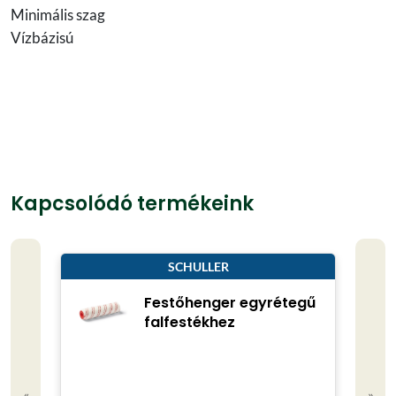
Minimális szag
Vízbázisú
Kapcsolódó termékeink
SCHULLER
Festőhenger egyrétegű
falfestékhez
Kisze
«
»