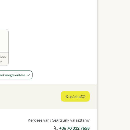
ágos
ke
nek megtekintése
Kosárba
Kérdése van? Segítsünk választani?
+36 70 332 7658