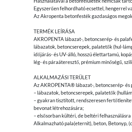
Használatával a betonfelületek nemcsak tart
Egyszerűen felhordható ecsettel, hengerrel va
Az Akropenta betonfesték gazdaságos megoldá
TERMÉK LEÍRÁSA
AKROPENTA lábazat-, betoncserép- és palaf
lábazatok, betoncserepek, palatetők (hul-lámpa
időjárás- és UV-álló, hosszú élettartamú, kopá
lég- és páraáteresztő, prémium minőségű, szili
ALKALMAZÁSI TERÜLET
Az AKROPENTA® lábazat-, betoncserép- és p
– lábazatok, betoncserepek, palatetők (hullámpa
– gyakran tisztított, rendszeresen fertőtleníte
bevonat létrehozására;
– elsősorban kültéri, de beltéri felhasználásra 
Alkalmazható pala(eternit), beton, Betonyp, 