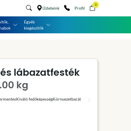
0
Üzleteink
Profil
ítők,
Egyéb
habok
kiegészítők
és lábazatfesték
.00 kg
ermentes
Kiváló fedőképesség
Környezetbarát