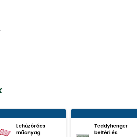
.
k
Lehúzórács
Teddyhenger
műanyag
beltéri és