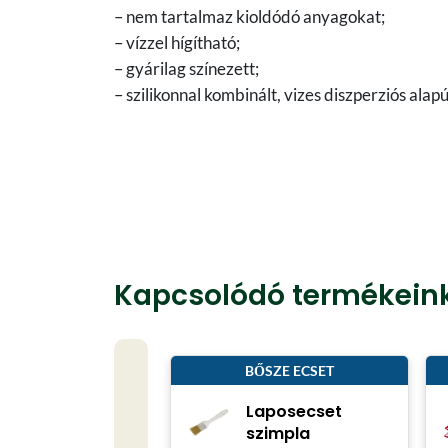
– nem tartalmaz kioldódó anyagokat;
– vízzel hígítható;
– gyárilag színezett;
– szilikonnal kombinált, vizes diszperziós alapú
Kapcsolódó termékein
BŐSZE ECSET
Laposecset
szimpla