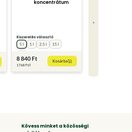
koncentrátum
»
Kiszerelés választó
5 l
1 l
2.5 l
15 l
8 840 Ft
Kosárba
1768 Ft/l
Kövess minket a közösségi