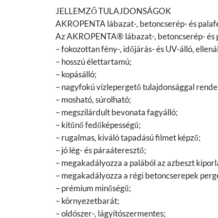
JELLEMZŐ TULAJDONSÁGOK
AKROPENTA lábazat-, betoncserép- és palaf
Az AKROPENTA® lábazat-, betoncserép- és p
– fokozottan fény-, időjárás- és UV-álló, ellen
– hosszú élettartamú;
– kopásálló;
– nagyfokú vízlepergető tulajdonsággal rende
– mosható, súrolható;
– megszilárdult bevonata fagyálló;
– kitűnő fedőképességű;
– rugalmas, kiváló tapadású filmet képző;
– jó lég- és páraáteresztő;
– megakadályozza a palából az azbeszt kiporl
– megakadályozza a régi betoncserepek perg
– prémium minőségű;
– környezetbarát;
– oldószer-, lágyítószermentes;