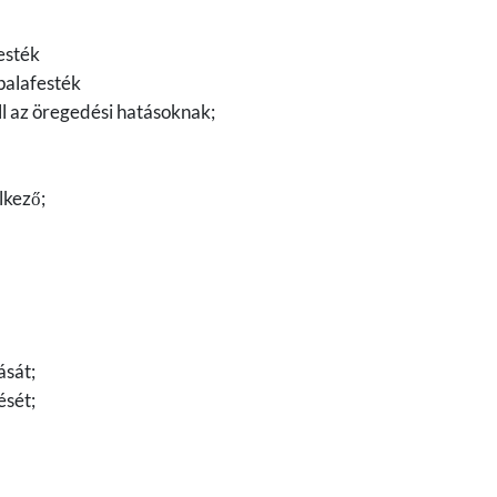
esték
alafesték
áll az öregedési hatásoknak;
lkező;
ását;
ését;