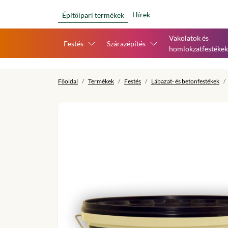
Hírek
Építőipari termékek
Vakolatok és
Festés
Szárazépítés
homlokzatfestékek
Főoldal
Termékek
Festés
Lábazat- és betonfestékek