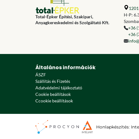
1201 
H-P: 6.
Total-Épker Építési, Szakipari,
Szombat
Anyagkereskedelmi és Szolgáltató Kft.
+36 (
+36 (
info@
Általános információk
ÁSZF
Szállítás és Fizetés
Adatvédelmi tájékoztató
Cookie beállítások
Ccookie beállítások
Honlapkészítés
:
Int