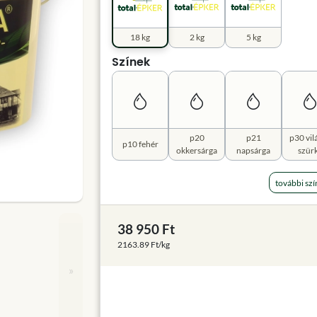
18 kg
2 kg
5 kg
Színek
p20
p21
p30 vil
p10 fehér
okkersárga
napsárga
szür
további szí
38 950 Ft
2163.89 Ft/kg
»