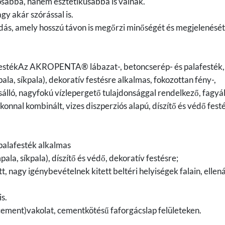
ósabbá, hanem esztétikusabbá is válnak.
gy akár szórással is.
s, amely hosszú távon is megőrzi minőségét és megjelenését
estékAz AKROPENTA® lábazat-, betoncserép- és palafesték,
la, síkpala), dekoratív festésre alkalmas, fokozottan fény-,
sálló, nagyfokú vízlepergető tulajdonsággal rendelkező, fagyáll
konnal kombinált, vizes diszperziós alapú, díszítő és védő fest
alafesték alkalmas
la, síkpala), díszítő és védő, dekoratív festésre;
tt, nagy igénybevételnek kitett beltéri helyiségek falain, ellená
is.
(cement)vakolat, cementkötésű faforgácslap felületeken.