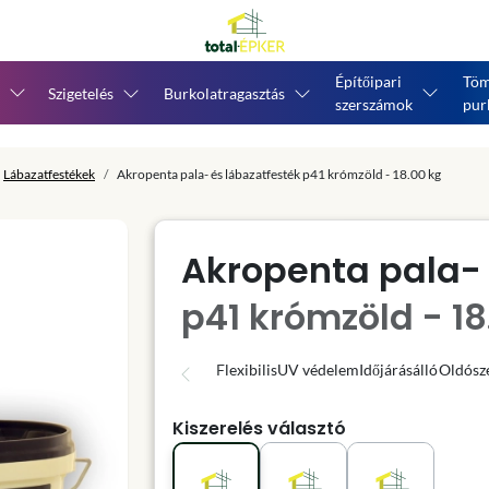
Építőipari
Töm
Szigetelés
Burkolatragasztás
szerszámok
pur
Lábazatfestékek
Akropenta pala- és lábazatfesték p41 krómzöld - 18.00 kg
Akropenta pala- 
p41 krómzöld - 18
Flexibilis
UV védelem
Időjárásálló
Oldósz
Kiszerelés választó