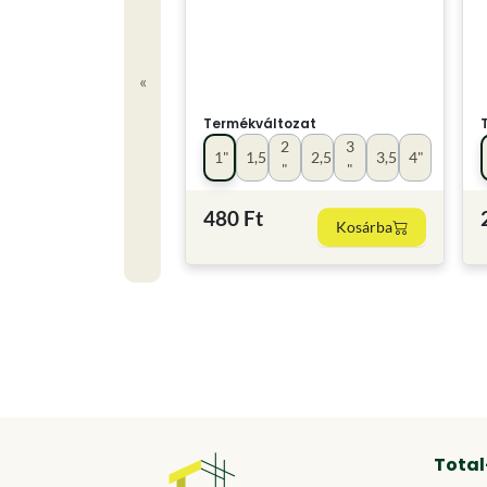
«
Termékváltozat
2
3
1"
1,5"
2,5"
3,5"
4"
"
"
480 Ft
Kosárba
Total