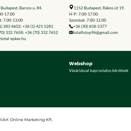
Budapest, Baross u. 84.
1152 Budapest, Rákos út 19.
30-17.00
H-P: 7.00-17.00
: 7.00-13.00
Szombat: 7.00-12.00
1) 283 4602
;
+36 (1) 421 5281
+36 (30) 658-5377
70) 332 7658
;
+36 (70) 332 7652
totalfulop96@gmail.com
total-epker.hu
Webshop
Vásárlással kapcsolatos kérdések
eliArt Online Marketing Kft.