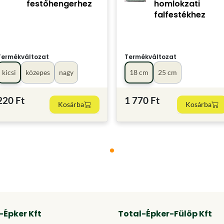
festőhengerhez
homlokzati
falfestékhez
Termékváltozat
Termékváltozat
kicsi
közepes
nagy
18 cm
25 cm
220 Ft
1 770 Ft
Kosárba
Kosárba
-Épker Kft
Total-Épker-Fülöp Kft