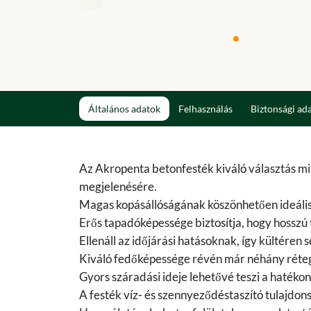
Általános adatok
Felhasználás
Biztonsági ad
Az Akropenta betonfesték kiváló választás min
megjelenésére.
Magas kopásállóságának köszönhetően ideális 
Erős tapadóképessége biztosítja, hogy hosszú
Ellenáll az időjárási hatásoknak, így kültéren
Kiváló fedőképessége révén már néhány rétegbe
Gyors száradási ideje lehetővé teszi a haték
A festék víz- és szennyeződéstaszító tulajdons