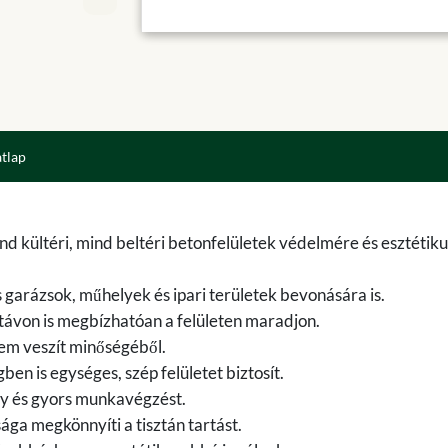
atlap
d kültéri, mind beltéri betonfelületek védelmére és esztétiku
garázsok, műhelyek és ipari területek bevonására is.
 távon is megbízhatóan a felületen maradjon.
 sem veszít minőségéből.
n is egységes, szép felületet biztosít.
ony és gyors munkavégzést.
ága megkönnyíti a tisztán tartást.