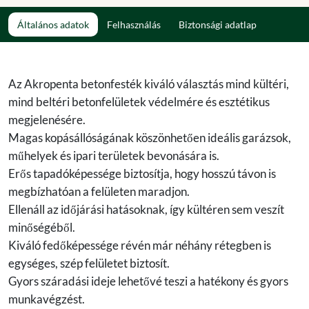
Általános adatok
Felhasználás
Biztonsági adatlap
Az Akropenta betonfesték kiváló választás mind kültéri,
mind beltéri betonfelületek védelmére és esztétikus
megjelenésére.
Magas kopásállóságának köszönhetően ideális garázsok,
műhelyek és ipari területek bevonására is.
Erős tapadóképessége biztosítja, hogy hosszú távon is
megbízhatóan a felületen maradjon.
Ellenáll az időjárási hatásoknak, így kültéren sem veszít
minőségéből.
Kiváló fedőképessége révén már néhány rétegben is
egységes, szép felületet biztosít.
Gyors száradási ideje lehetővé teszi a hatékony és gyors
munkavégzést.