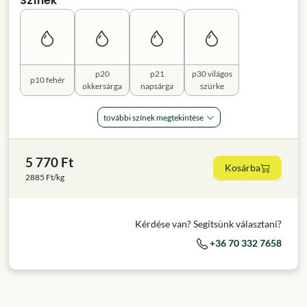
Színek
p20
p21
p30 világos
p10 fehér
okkersárga
napsárga
szürke
további színek megtekintése
5 770 Ft
Kosárba
2885 Ft/kg
Kérdése van? Segítsünk választani?
+36 70 332 7658