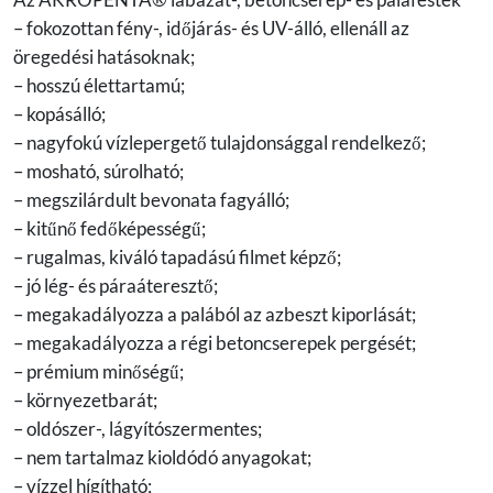
– fokozottan fény-, időjárás- és UV-álló, ellenáll az
öregedési hatásoknak;
– hosszú élettartamú;
– kopásálló;
– nagyfokú vízlepergető tulajdonsággal rendelkező;
– mosható, súrolható;
– megszilárdult bevonata fagyálló;
– kitűnő fedőképességű;
– rugalmas, kiváló tapadású filmet képző;
– jó lég- és páraáteresztő;
– megakadályozza a palából az azbeszt kiporlását;
– megakadályozza a régi betoncserepek pergését;
– prémium minőségű;
– környezetbarát;
– oldószer-, lágyítószermentes;
– nem tartalmaz kioldódó anyagokat;
– vízzel hígítható;