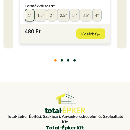
Termékváltozat
Term
1"
1,5"
2 "
2,5"
3 "
3,5"
4"
kics
480 Ft
220
Kosárba
Total-Épker Építési, Szakipari, Anyagkereskedelmi és Szolgáltató
Kft.
Total-Épker Kft