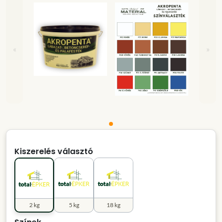
«
»
Kiszerelés választó
2 kg
5 kg
18 kg