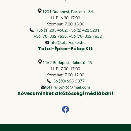
1201 Budapest, Baross u. 84.
H-P: 6.30-17.00
Szombat: 7.00-13.00
+36 (1) 283 4602
;
+36 (1) 421 5281
+36 (70) 332 7658
;
+36 (70) 332 7652
info@total-epker.hu
Total-Épker-Fülöp Kft
1152 Budapest, Rákos út 19.
H-P: 7.00-17.00
Szombat: 7.00-12.00
+36 (30) 658-5377
totalfulop96@gmail.com
Kövess minket a közösségi médiában!