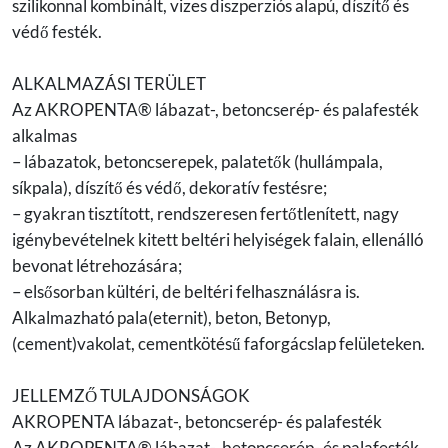
szilikonnal kombinált, vizes diszperziós alapú, díszítő és
védő festék.
ALKALMAZÁSI TERÜLET
Az AKROPENTA® lábazat-, betoncserép- és palafesték
alkalmas
– lábazatok, betoncserepek, palatetők (hullámpala,
síkpala), díszítő és védő, dekoratív festésre;
– gyakran tisztított, rendszeresen fertőtlenített, nagy
igénybevételnek kitett beltéri helyiségek falain, ellenálló
bevonat létrehozására;
– elsősorban kültéri, de beltéri felhasználásra is.
Alkalmazható pala(eternit), beton, Betonyp,
(cement)vakolat, cementkötésű faforgácslap felületeken.
JELLEMZŐ TULAJDONSÁGOK
AKROPENTA lábazat-, betoncserép- és palafesték
Az AKROPENTA® lábazat-, betoncserép- és palafesték