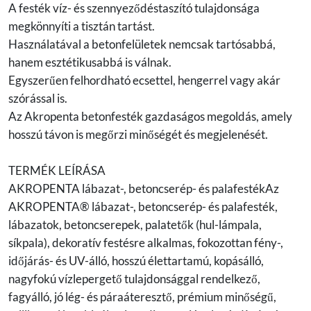
A festék víz- és szennyeződéstaszító tulajdonsága
megkönnyíti a tisztán tartást.
Használatával a betonfelületek nemcsak tartósabbá,
hanem esztétikusabbá is válnak.
Egyszerűen felhordható ecsettel, hengerrel vagy akár
szórással is.
Az Akropenta betonfesték gazdaságos megoldás, amely
hosszú távon is megőrzi minőségét és megjelenését.
TERMÉK LEÍRÁSA
AKROPENTA lábazat-, betoncserép- és palafestékAz
AKROPENTA® lábazat-, betoncserép- és palafesték,
lábazatok, betoncserepek, palatetők (hul-lámpala,
síkpala), dekoratív festésre alkalmas, fokozottan fény-,
időjárás- és UV-álló, hosszú élettartamú, kopásálló,
nagyfokú vízlepergető tulajdonsággal rendelkező,
fagyálló, jó lég- és páraáteresztő, prémium minőségű,