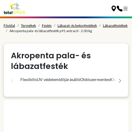
Főoldal
Termékek
Festés
Lábazat- és betonfestékek
Lábazatfestékek
Akropenta pala- és lábazatfesték p91 antracit - 2.00 kg
Akropenta pala- és
lábazatfesték
Flexibilis
UV védelem
Időjárásálló
Oldószermentes
Kiváló fedő