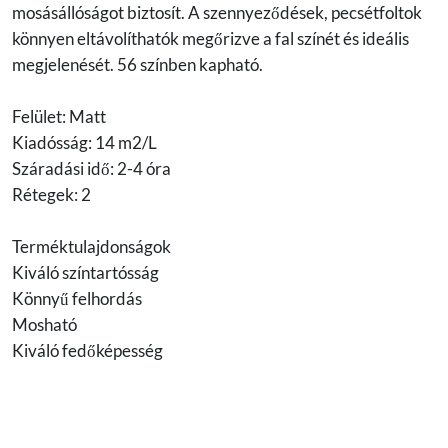
mosásállóságot biztosít. A szennyeződések, pecsétfoltok
könnyen eltávolíthatók megőrizve a fal színét és ideális
megjelenését. 56 színben kapható.
Felület: Matt
Kiadósság: 14 m2/L
Száradási idő: 2-4 óra
Rétegek: 2
Terméktulajdonságok
Kiváló színtartósság
Könnyű felhordás
Mosható
Kiváló fedőképesség