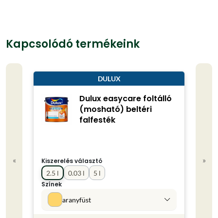
Kapcsolódó termékeink
DULUX
Dulux easycare foltálló
(mosható) beltéri
falfesték
«
»
Kiszerelés választó
Kisze
2.5 l
0.03 l
5 l
0.75
Színek
Színe
aranyfüst