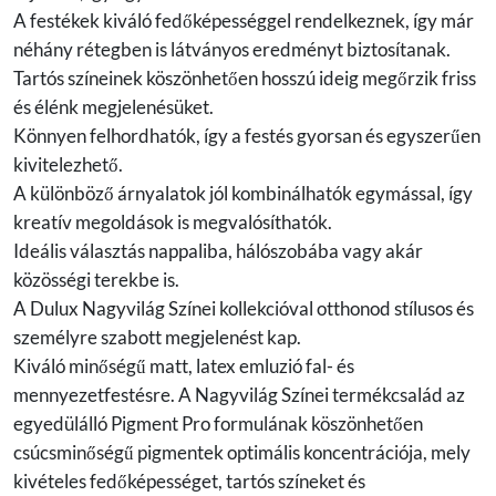
A festékek kiváló fedőképességgel rendelkeznek, így már
néhány rétegben is látványos eredményt biztosítanak.
Tartós színeinek köszönhetően hosszú ideig megőrzik friss
és élénk megjelenésüket.
Könnyen felhordhatók, így a festés gyorsan és egyszerűen
kivitelezhető.
A különböző árnyalatok jól kombinálhatók egymással, így
kreatív megoldások is megvalósíthatók.
Ideális választás nappaliba, hálószobába vagy akár
közösségi terekbe is.
A Dulux Nagyvilág Színei kollekcióval otthonod stílusos és
személyre szabott megjelenést kap.
Kiváló minőségű matt, latex emluzió fal- és
mennyezetfestésre. A Nagyvilág Színei termékcsalád az
egyedülálló Pigment Pro formulának köszönhetően
csúcsminőségű pigmentek optimális koncentrációja, mely
kivételes fedőképességet, tartós színeket és