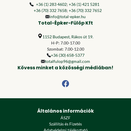
+36 (1) 283 4602
;
+36 (1) 421 5281
+36 (70) 332 7658
;
+36 (70) 332 7652
info@total-epker.hu
Total-Épker-Fülöp Kft
1152 Budapest, Rákos út 19.
H-P: 7.00-17.00
Szombat: 7.00-12.00
+36 (30) 658-5377
totalfulop96@gmail.com
Kövess minket a közösségi médiában!
Általános információk
ÁSZF
Szállítás és Fizetés
Adatvédelmi tájékoztató