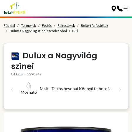
Főoldal
Termékek
Festés
Falfestékek
Beltéri falfestékek
Dulux a Nagyvilág színei csendes öböl - 0.03 l
Dulux a Nagyvilág
színei
Cikkszám: 5290249
Matt
Tartós bevonat
Könnyű felhordás
Mosható