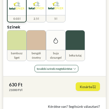
0.03 l
2.5 l
5 l
Színek
bambusz
bengáli
buja
béka tutaj
liget
ösvény
dzsungel
további színek megtekintése
630 Ft
Kosárba
21000 Ft/l
Kérdése van? Segítsünk választani?