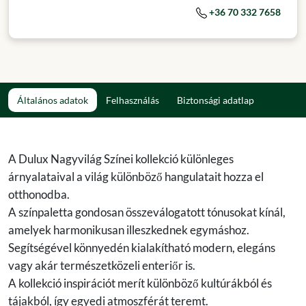
+36 70 332 7658
Általános adatok
Felhasználás
Biztonsági adatlap
A Dulux Nagyvilág Színei kollekció különleges
árnyalataival a világ különböző hangulatait hozza el
otthonodba.
A színpaletta gondosan összeválogatott tónusokat kínál,
amelyek harmonikusan illeszkednek egymáshoz.
Segítségével könnyedén kialakítható modern, elegáns
vagy akár természetközeli enteriőr is.
A kollekció inspirációt merít különböző kultúrákból és
tájakból, így egyedi atmoszférát teremt.