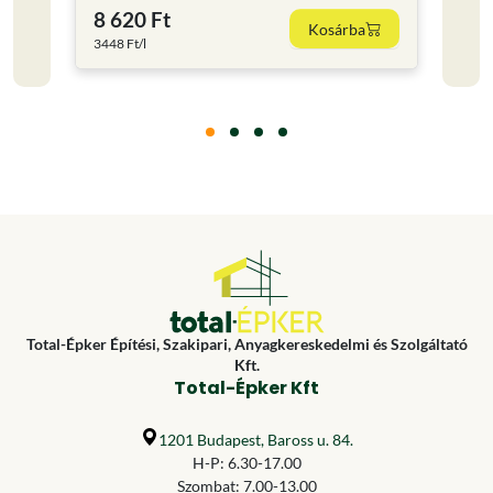
8 620 Ft
11 
Kosárba
3448 Ft/l
15853.
Total-Épker Építési, Szakipari, Anyagkereskedelmi és Szolgáltató
Kft.
Total-Épker Kft
1201 Budapest, Baross u. 84.
H-P: 6.30-17.00
Szombat: 7.00-13.00