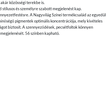
 akár közösségi terekbe is.
d stílusos és személyre szabott megjelenést kap.
ennyezetfestésre. A Nagyvilág Színei termékcsalád az egyedül
nőségű pigmentek optimális koncentrációja, mely kivételes
ágot biztosít. A szennyeződések, pecsétfoltok könnyen
is megjelenését. 56 színben kapható.