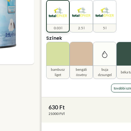
0.03 l
2.5 l
5 l
Színek
bambusz
bengáli
buja
béka t
liget
ösvény
dzsungel
további szí
630 Ft
21000 Ft/l