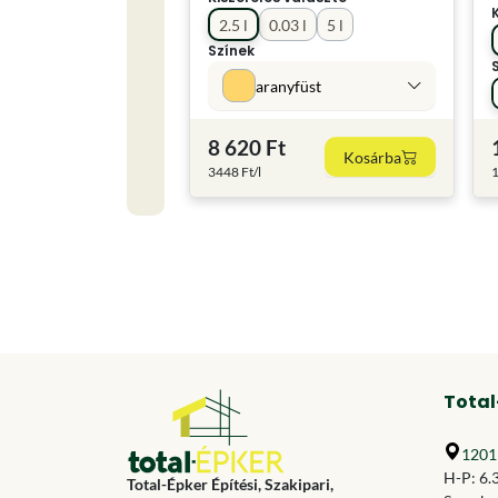
2.5 l
0.03 l
5 l
Színek
aranyfüst
8 620 Ft
Kosárba
3448 Ft/l
1
Total
1201 
H-P: 6.
Total-Épker Építési, Szakipari,