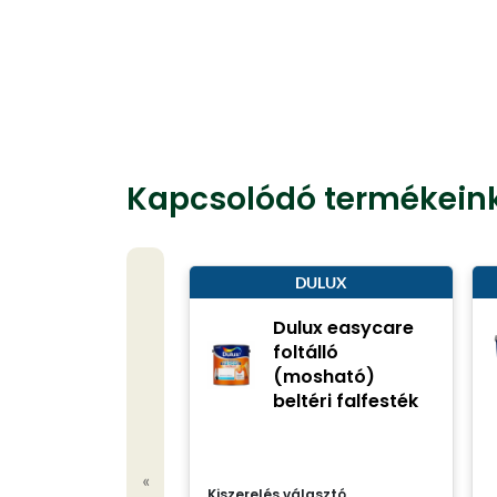
Kapcsolódó termékein
DULUX
Dulux easycare
foltálló
(mosható)
beltéri falfesték
«
Kiszerelés választó