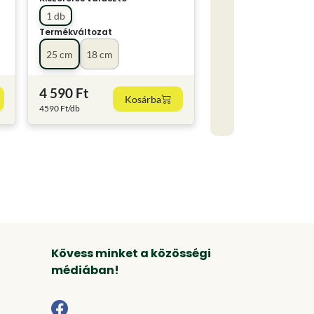
1 db
Termékváltozat
25 cm
18 cm
4 590 Ft
Kosárba
4590 Ft/db
Kövess minket a közösségi
médiában!