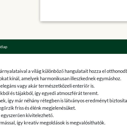
atlap
 árnyalataival a világ különböző hangulatait hozza el otthonod
sokat kínál, amelyek harmonikusan illeszkednek egymáshoz.
legáns vagy akár természetközeli enteriőr is.
ákból és tájakból, így egyedi atmoszférát teremt.
ek, így már néhány rétegben is látványos eredményt biztosít
gőrzik friss és élénk megjelenésüket.
 egyszerűen kivitelezhető.
mással, így kreatív megoldások is megvalósíthatók.