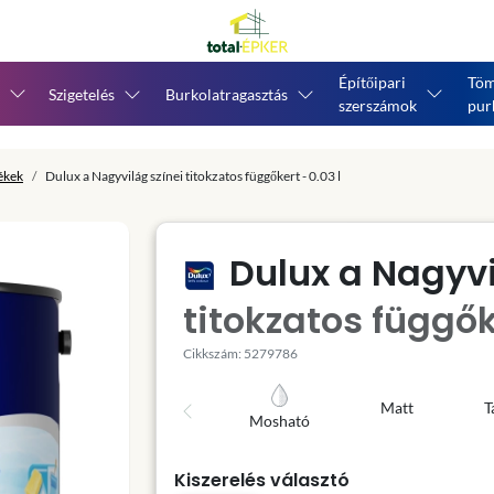
Építőipari
Töm
Szigetelés
Burkolatragasztás
szerszámok
pur
tékek
Dulux a Nagyvilág színei titokzatos függőkert - 0.03 l
Dulux a Nagyvi
titokzatos függőke
Cikkszám: 5279786
Matt
T
Mosható
Kiszerelés választó