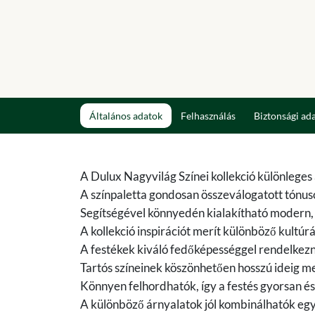
Általános adatok
Felhasználás
Biztonsági ad
A Dulux Nagyvilág Színei kollekció különleges
A színpaletta gondosan összeválogatott tónu
Segítségével könnyedén kialakítható modern, e
A kollekció inspirációt merít különböző kultúr
A festékek kiváló fedőképességgel rendelkezn
Tartós színeinek köszönhetően hosszú ideig me
Könnyen felhordhatók, így a festés gyorsan és
A különböző árnyalatok jól kombinálhatók egy