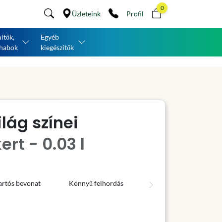
0
Üzleteink
Profil
ítők,
Egyéb
habok
kiegészítők
lág színei
rt - 0.03 l
artós bevonat
Könnyű felhordás