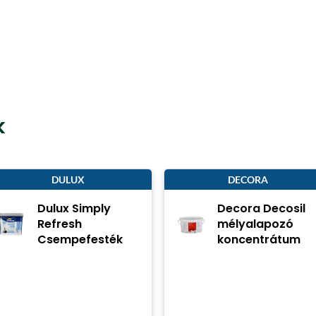
k
DULUX
DECORA
Dulux Simply
Decora Decosil
Refresh
mélyalapozó
Csempefesték
koncentrátum