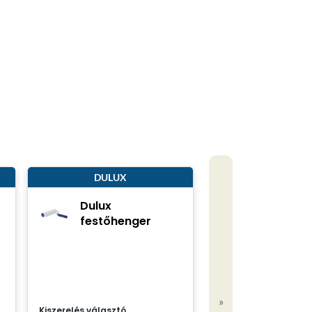
DULUX
Dulux
festőhenger
»
Kiszerelés választó