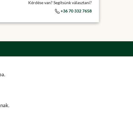
Kérdése van? Segítsünk választani?
+36 70 332 7658
ba.
anak.