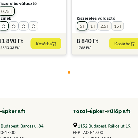
Kiszerelés választó
0.75 l
Színek
Kiszerelés választó
5 l
1 l
2.5 l
15 l
11 890 Ft
8 840 Ft
Kosárba
Kosárba
5853.33 Ft/l
1768 Ft/l
-Épker Kft
Total-Épker-Fülöp Kft
Budapest, Baross u. 84.
1152 Budapest, Rákos út 19.
30-17.00
H-P: 7.00-17.00