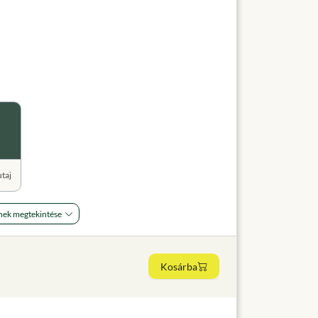
utaj
nek megtekintése
Kosárba