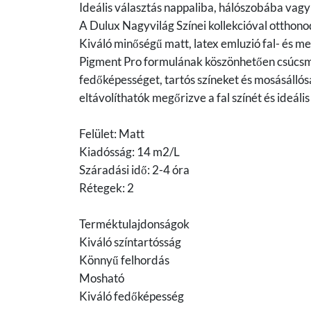
Ideális választás nappaliba, hálószobába vagy
A Dulux Nagyvilág Színei kollekcióval otthono
Kiváló minőségű matt, latex emluzió fal- és m
Pigment Pro formulának köszönhetően csúcsmi
fedőképességet, tartós színeket és mosásállós
eltávolíthatók megőrizve a fal színét és ideál
Felület: Matt
Kiadósság: 14 m2/L
Száradási idő: 2-4 óra
Rétegek: 2
Terméktulajdonságok
Kiváló színtartósság
Könnyű felhordás
Mosható
Kiváló fedőképesség