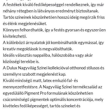
A festékek kiváló fedőképességgel rendelkeznek, így már
néhány rétegben is látványos eredményt biztosítanak.
Tartós színeinek köszönhetően hosszú ideig megőrzik friss
és élénk megjelenésüket.
Könnyen felhordhatók, így a festés gyorsan és egyszerűen
kivitelezhető.
A különböző árnyalatok jól kombinálhatók egymással, így
kreatív megoldások is megvalósíthatók.
Ideális választás nappaliba, hálószobába vagy akár
közösségi terekbe is.
A Dulux Nagyvilág Színei kollekcióval otthonod stílusos és
személyre szabott megjelenést kap.
Kiváló minőségű matt, latex emluzió fal- és
mennyezetfestésre. A Nagyvilág Színei termékcsalád az
egyedülálló Pigment Pro formulának köszönhetően
csúcsminőségű pigmentek optimális koncentrációja, mely
kivételes fedőképességet, tartós színeket és