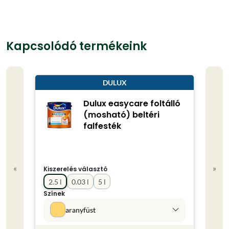
Kapcsolódó termékeink
DULUX
Dulux easycare foltálló
(mosható) beltéri
falfesték
«
»
Kiszerelés választó
Kisze
2.5 l
0.03 l
5 l
0.75
Színek
Színe
aranyfüst