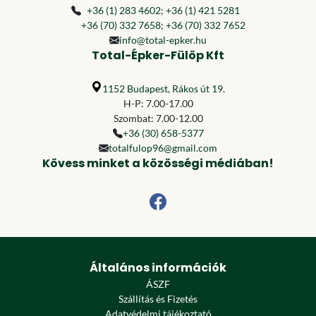
+36 (1) 283 4602
;
+36 (1) 421 5281
+36 (70) 332 7658
;
+36 (70) 332 7652
info@total-epker.hu
Total-Épker-Fülöp Kft
1152 Budapest, Rákos út 19.
H-P: 7.00-17.00
Szombat: 7.00-12.00
+36 (30) 658-5377
totalfulop96@gmail.com
Kövess minket a közösségi médiában!
Általános információk
ÁSZF
Szállítás és Fizetés
Adatvédelmi tájékoztató