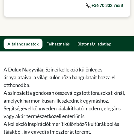
+36 70 332 7658
Általános adatok
Felhasználás
Biztonsági adatlap
A Dulux Nagyvilág Színei kollekció különleges
árnyalataival a világ különböző hangulatait hozza el
otthonodba.
A színpaletta gondosan összeválogatott tónusokat kínál,
amelyek harmonikusan illeszkednek egymáshoz.
Segítségével könnyedén kialakítható modern, elegáns
vagy akár természetközeli enteriőr is.
A kollekció inspirációt merít különböző kultúrákból és
tájakból, így egyedi atmoszférát teremt.