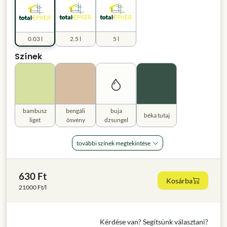
0.03 l
2.5 l
5 l
Színek
bambusz
bengáli
buja
béka tutaj
liget
ösvény
dzsungel
további színek megtekintése
630 Ft
Kosárba
21000 Ft/l
Kérdése van? Segítsünk választani?