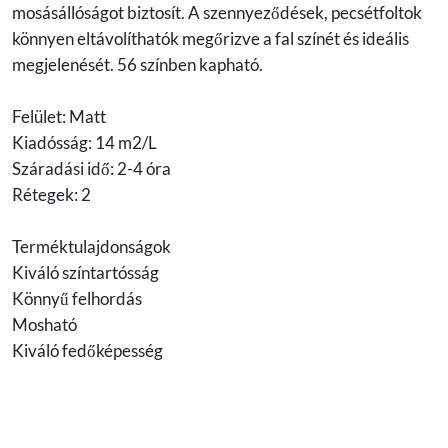
mosásállóságot biztosít. A szennyeződések, pecsétfoltok
könnyen eltávolíthatók megőrizve a fal színét és ideális
megjelenését. 56 színben kapható.
Felület: Matt
Kiadósság: 14 m2/L
Száradási idő: 2-4 óra
Rétegek: 2
Terméktulajdonságok
Kiváló színtartósság
Könnyű felhordás
Mosható
Kiváló fedőképesség