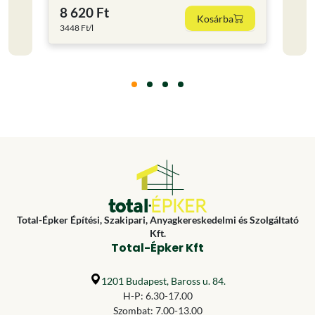
8 620 Ft
11 
Kosárba
3448 Ft/l
15853.
Total-Épker Építési, Szakipari, Anyagkereskedelmi és Szolgáltató
Kft.
Total-Épker Kft
1201 Budapest, Baross u. 84.
H-P: 6.30-17.00
Szombat: 7.00-13.00