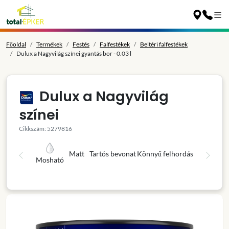
Főoldal
Termékek
Festés
Falfestékek
Beltéri falfestékek
Dulux a Nagyvilág színei gyantás bor - 0.03 l
Dulux a Nagyvilág
színei
Cikkszám: 5279816
Matt
Tartós bevonat
Könnyű felhordás
Mosható