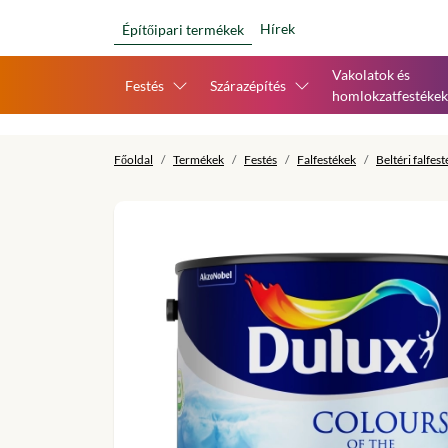
Hírek
Építőipari termékek
Vakolatok és
Festés
Szárazépítés
homlokzatfestékek
Főoldal
Termékek
Festés
Falfestékek
Beltéri falfes