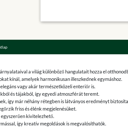
atlap
 árnyalataival a világ különböző hangulatait hozza el otthonod
sokat kínál, amelyek harmonikusan illeszkednek egymáshoz.
legáns vagy akár természetközeli enteriőr is.
ákból és tájakból, így egyedi atmoszférát teremt.
ek, így már néhány rétegben is látványos eredményt biztosít
gőrzik friss és élénk megjelenésüket.
 egyszerűen kivitelezhető.
mással, így kreatív megoldások is megvalósíthatók.