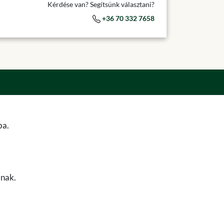
Kérdése van? Segítsünk választani?
+36 70 332 7658
ba.
anak.