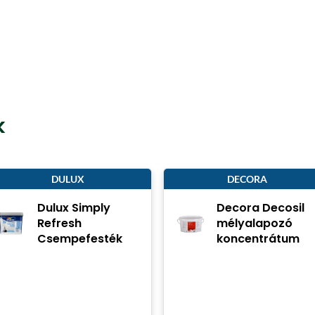
k
DULUX
DECORA
Dulux Simply
Decora Decosil
Refresh
mélyalapozó
Csempefesték
koncentrátum