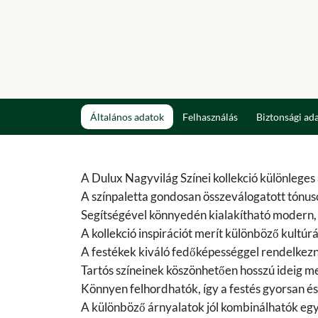
Általános adatok
Felhasználás
Biztonsági ad
A Dulux Nagyvilág Színei kollekció különleges
A színpaletta gondosan összeválogatott tónu
Segítségével könnyedén kialakítható modern, e
A kollekció inspirációt merít különböző kultúr
A festékek kiváló fedőképességgel rendelkezn
Tartós színeinek köszönhetően hosszú ideig me
Könnyen felhordhatók, így a festés gyorsan és
A különböző árnyalatok jól kombinálhatók egy