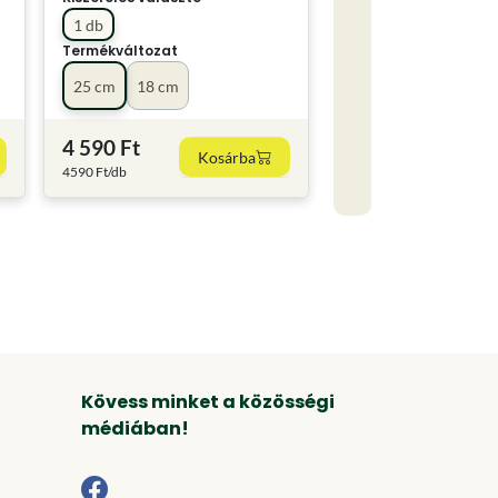
1 db
Termékváltozat
25 cm
18 cm
4 590 Ft
Kosárba
4590 Ft/db
Kövess minket a közösségi
médiában!