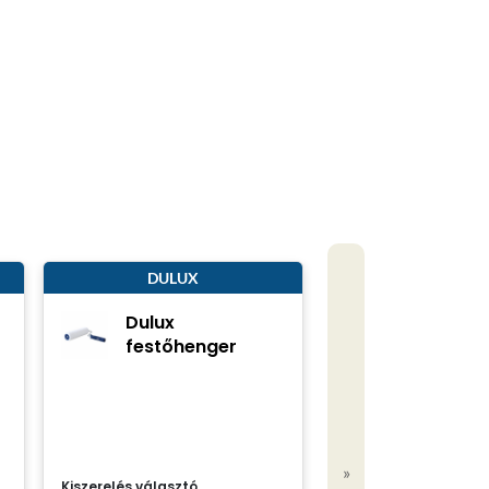
DULUX
Dulux
festőhenger
»
Kiszerelés választó