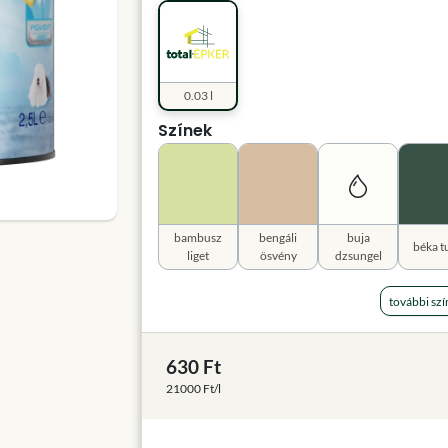
0.03 l
Színek
bambusz
bengáli
buja
béka t
liget
ösvény
dzsungel
további szí
630 Ft
21000 Ft/l