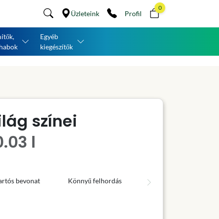
0
Üzleteink
Profil
ítők,
Egyéb
habok
kiegészítők
lág színei
.03 l
artós bevonat
Könnyű felhordás