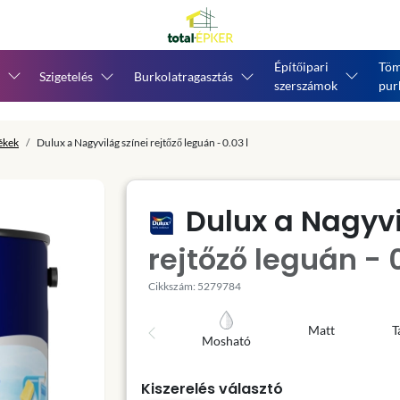
Építőipari
Töm
Szigetelés
Burkolatragasztás
szerszámok
pur
tékek
Dulux a Nagyvilág színei rejtőző leguán - 0.03 l
Dulux a Nagyvi
rejtőző leguán - 0
Cikkszám: 5279784
Matt
T
Mosható
Kiszerelés választó