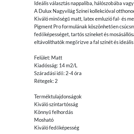
Ideális választás nappaliba, hálószobába vagy
A Dulux Nagyvilág Színei kollekcióval otthono
Kiváló minőségű matt, latex emluzió fal- és m
Pigment Pro formulának köszönhetően csúcsmi
fedőképességet, tartós színeket és mosásállós
eltávolíthatók megőrizve a fal színét és ideál
Felület: Matt
Kiadósság: 14 m2/L
Száradási idő: 2-4 óra
Rétegek: 2
Terméktulajdonságok
Kiváló színtartósság
Könnyű felhordás
Mosható
Kiváló fedőképesség