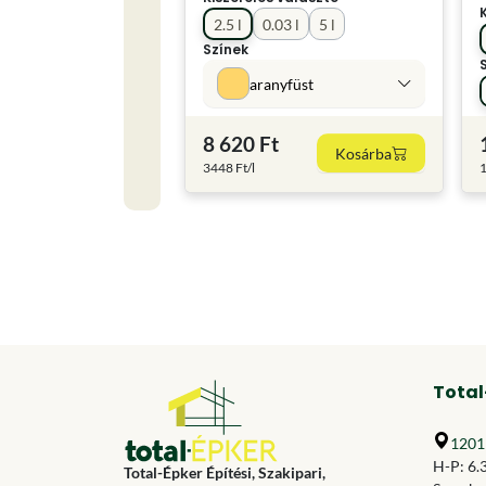
2.5 l
0.03 l
5 l
Színek
aranyfüst
8 620 Ft
Kosárba
3448 Ft/l
1
Total
1201 
H-P: 6.
Total-Épker Építési, Szakipari,