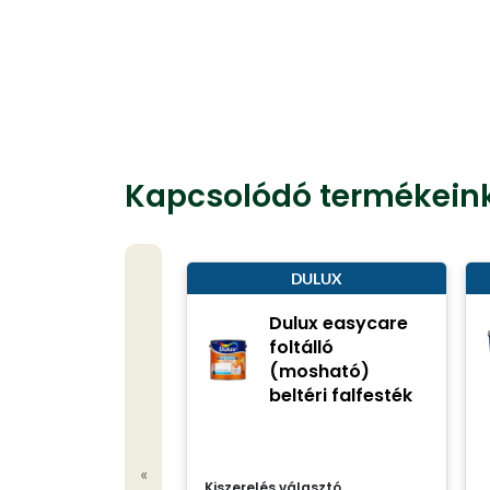
Kapcsolódó termékein
DULUX
Dulux easycare
foltálló
(mosható)
beltéri falfesték
«
Kiszerelés választó