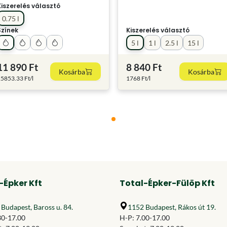
Kiszerelés választó
0.75 l
Színek
Kiszerelés választó
5 l
1 l
2.5 l
15 l
11 890 Ft
8 840 Ft
Kosárba
Kosárba
5853.33 Ft/l
1768 Ft/l
-Épker Kft
Total-Épker-Fülöp Kft
Budapest, Baross u. 84.
1152 Budapest, Rákos út 19.
30-17.00
H-P: 7.00-17.00