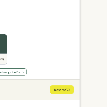
utaj
nek megtekintése
Kosárba