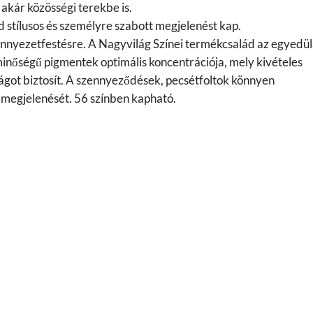
 akár közösségi terekbe is.
d stílusos és személyre szabott megjelenést kap.
ennyezetfestésre. A Nagyvilág Színei termékcsalád az egyedül
nőségű pigmentek optimális koncentrációja, mely kivételes
ágot biztosít. A szennyeződések, pecsétfoltok könnyen
is megjelenését. 56 színben kapható.