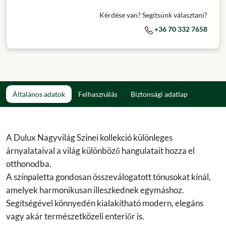
Kérdése van? Segítsünk választani?
+36 70 332 7658
Általános adatok
Felhasználás
Biztonsági adatlap
A Dulux Nagyvilág Színei kollekció különleges
árnyalataival a világ különböző hangulatait hozza el
otthonodba.
A színpaletta gondosan összeválogatott tónusokat kínál,
amelyek harmonikusan illeszkednek egymáshoz.
Segítségével könnyedén kialakítható modern, elegáns
vagy akár természetközeli enteriőr is.