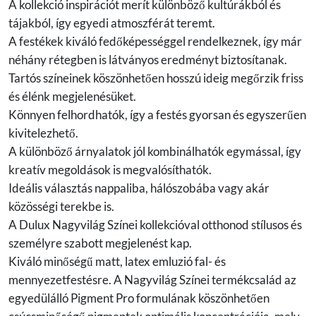
A kollekció inspirációt merít különböző kultúrákból és
tájakból, így egyedi atmoszférát teremt.
A festékek kiváló fedőképességgel rendelkeznek, így már
néhány rétegben is látványos eredményt biztosítanak.
Tartós színeinek köszönhetően hosszú ideig megőrzik friss
és élénk megjelenésüket.
Könnyen felhordhatók, így a festés gyorsan és egyszerűen
kivitelezhető.
A különböző árnyalatok jól kombinálhatók egymással, így
kreatív megoldások is megvalósíthatók.
Ideális választás nappaliba, hálószobába vagy akár
közösségi terekbe is.
A Dulux Nagyvilág Színei kollekcióval otthonod stílusos és
személyre szabott megjelenést kap.
Kiváló minőségű matt, latex emluzió fal- és
mennyezetfestésre. A Nagyvilág Színei termékcsalád az
egyedülálló Pigment Pro formulának köszönhetően