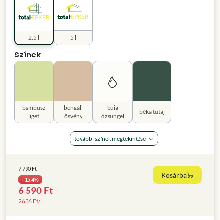
2.5 l
5 l
Színek
bambusz
bengáli
buja
béka tutaj
liget
ösvény
dzsungel
további színek megtekintése
7 790 Ft
Kosárba
- 15.4%
6 590 Ft
2636 Ft/l