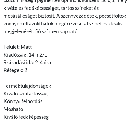
csúcsminőségű pigmentek optimális koncentrációja, mely
kivételes fedőképességet, tartós színeket és
mosásállóságot biztosít. A szennyeződések, pecsétfoltok
könnyen eltávolíthatók megőrizve a fal színét és ideális
megjelenését. 56 színben kapható.
Felület: Matt
Kiadósság: 14 m2/L
Száradási idő: 2-4 óra
Rétegek: 2
Terméktulajdonságok
Kiváló színtartósság
Könnyű felhordás
Mosható
Kiváló fedőképesség