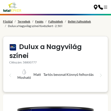
Főoldal
Termékek
Festés
Falfestékek
Beltéri falfestékek
Dulux a Nagyvilág színei füvészkert - 2.50 l
Dulux a Nagyvilág
színei
Cikkszám: 58800777
Matt
Tartós bevonat
Könnyű felhordás
Mosható