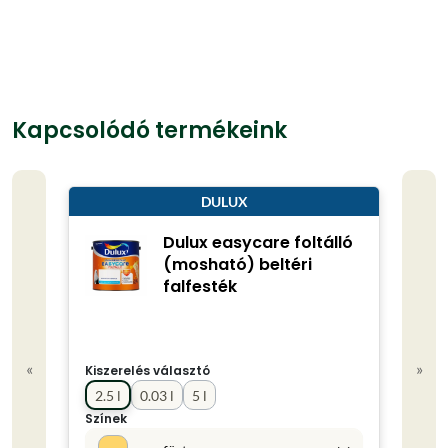
Kapcsolódó termékeink
DULUX
Dulux easycare foltálló
(mosható) beltéri
falfesték
«
»
Kiszerelés választó
Kisze
2.5 l
0.03 l
5 l
0.75
Színek
Színe