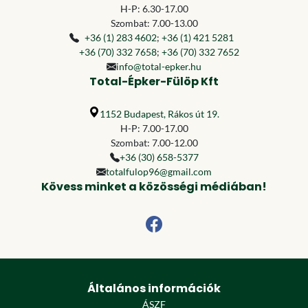
H-P: 6.30-17.00
Szombat: 7.00-13.00
+36 (1) 283 4602
;
+36 (1) 421 5281
+36 (70) 332 7658
;
+36 (70) 332 7652
info@total-epker.hu
Total-Épker-Fülöp Kft
1152 Budapest, Rákos út 19.
H-P: 7.00-17.00
Szombat: 7.00-12.00
+36 (30) 658-5377
totalfulop96@gmail.com
Kövess minket a közösségi médiában!
Általános információk
ÁSZF