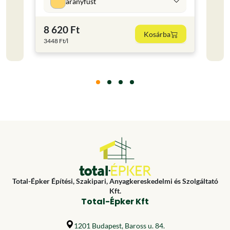
aranyfüst
8 620 Ft
11 
Kosárba
3448 Ft/l
15853.
Total-Épker Építési, Szakipari, Anyagkereskedelmi és Szolgáltató
Kft.
Total-Épker Kft
1201 Budapest, Baross u. 84.