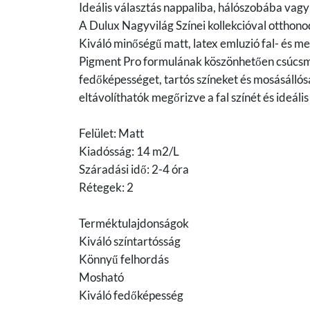
Ideális választás nappaliba, hálószobába vagy
A Dulux Nagyvilág Színei kollekcióval otthono
Kiváló minőségű matt, latex emluzió fal- és m
Pigment Pro formulának köszönhetően csúcsmi
fedőképességet, tartós színeket és mosásállós
eltávolíthatók megőrizve a fal színét és ideál
Felület: Matt
Kiadósság: 14 m2/L
Száradási idő: 2-4 óra
Rétegek: 2
Terméktulajdonságok
Kiváló színtartósság
Könnyű felhordás
Mosható
Kiváló fedőképesség