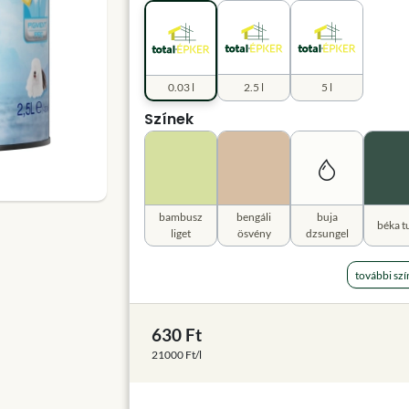
0.03 l
2.5 l
5 l
Színek
bambusz
bengáli
buja
béka t
liget
ösvény
dzsungel
további szí
630 Ft
21000 Ft/l