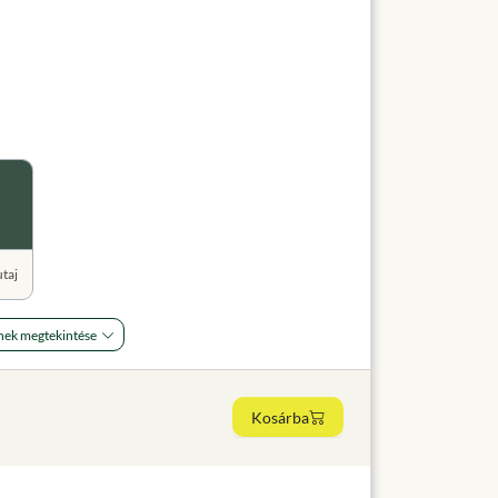
utaj
nek megtekintése
Kosárba