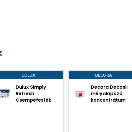
k
DULUX
DECORA
Dulux Simply
Decora Decosil
Refresh
mélyalapozó
Csempefesték
koncentrátum