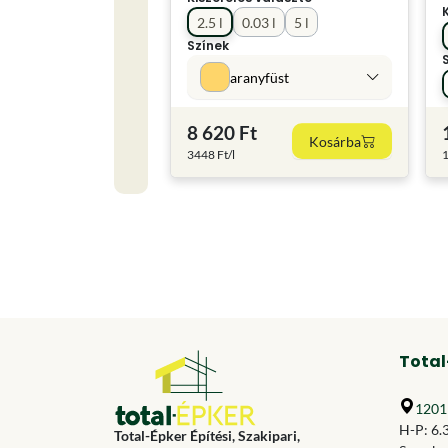
2.5 l
0.03 l
5 l
Színek
aranyfüst
8 620 Ft
Kosárba
3448 Ft/l
1
Total
1201 
H-P: 6.
Total-Épker Építési, Szakipari,