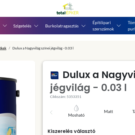
Építőipari
Töm
Szigetelés
Burkolatragasztás
szerszámok
pur
tékek
Dulux a Nagyvilág színei jégvilág - 0.03 l
Dulux a Nagyvi
jégvilág - 0.03 l
Cikkszám: 5353351
Matt
T
Mosható
Kiszerelés választó