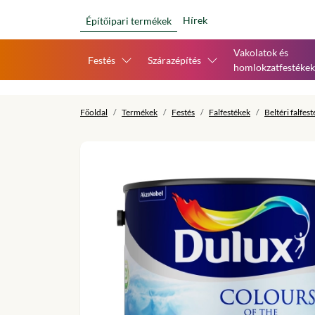
Hírek
Építőipari termékek
Vakolatok és
Festés
Szárazépítés
homlokzatfestékek
Főoldal
Termékek
Festés
Falfestékek
Beltéri falfes