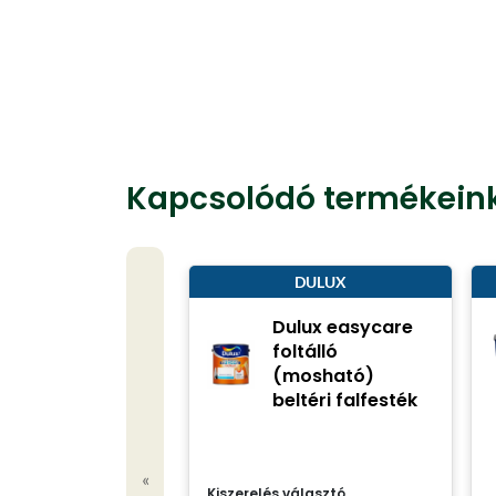
Kapcsolódó termékein
DULUX
Dulux easycare
foltálló
(mosható)
beltéri falfesték
«
Kiszerelés választó