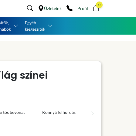
0
Üzleteink
Profil
ítők,
Egyéb
habok
kiegészítők
lág színei
artós bevonat
Könnyű felhordás