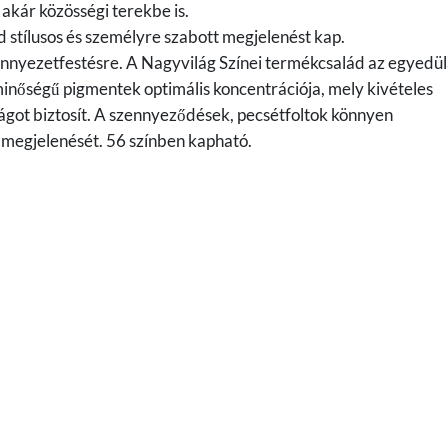
 akár közösségi terekbe is.
d stílusos és személyre szabott megjelenést kap.
ennyezetfestésre. A Nagyvilág Színei termékcsalád az egyedül
nőségű pigmentek optimális koncentrációja, mely kivételes
ágot biztosít. A szennyeződések, pecsétfoltok könnyen
is megjelenését. 56 színben kapható.