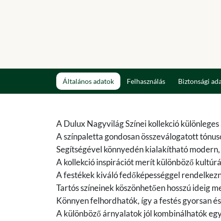
Általános adatok
Felhasználás
Biztonsági ad
A Dulux Nagyvilág Színei kollekció különleges
A színpaletta gondosan összeválogatott tónu
Segítségével könnyedén kialakítható modern, e
A kollekció inspirációt merít különböző kultúr
A festékek kiváló fedőképességgel rendelkezn
Tartós színeinek köszönhetően hosszú ideig me
Könnyen felhordhatók, így a festés gyorsan és
A különböző árnyalatok jól kombinálhatók egy