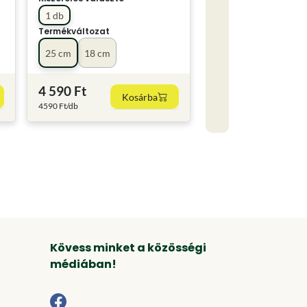
1 db
Termékváltozat
25 cm
18 cm
4 590 Ft
Kosárba
4590 Ft/db
Kövess minket a közösségi
médiában!