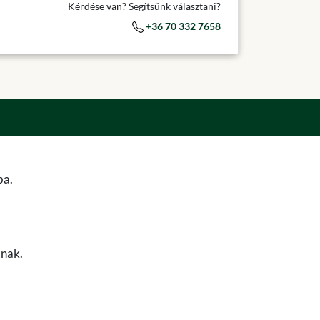
Kérdése van? Segítsünk választani?
+36 70 332 7658
ba.
anak.