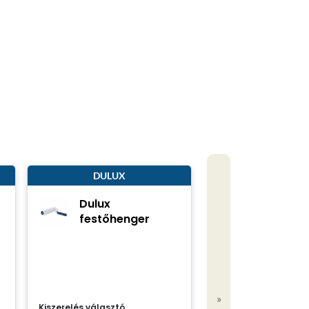
DULUX
Dulux
festőhenger
»
Kiszerelés választó