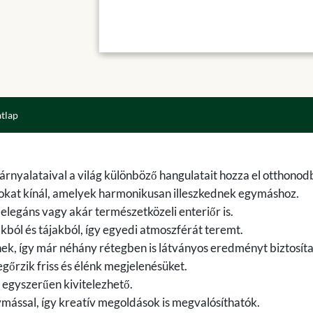
atlap
 árnyalataival a világ különböző hangulatait hozza el otthonod
sokat kínál, amelyek harmonikusan illeszkednek egymáshoz.
legáns vagy akár természetközeli enteriőr is.
ákból és tájakból, így egyedi atmoszférát teremt.
ek, így már néhány rétegben is látványos eredményt biztosít
gőrzik friss és élénk megjelenésüket.
 egyszerűen kivitelezhető.
mással, így kreatív megoldások is megvalósíthatók.