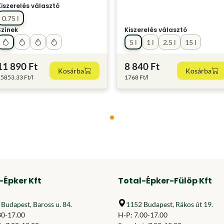
Kiszerelés választó
0.75 l
Színek
Kiszerelés választó
5 l
1 l
2.5 l
15 l
11 890 Ft
8 840 Ft
Kosárba
Kosárba
5853.33 Ft/l
1768 Ft/l
-Épker Kft
Total-Épker-Fülöp Kft
Budapest, Baross u. 84.
1152 Budapest, Rákos út 19.
30-17.00
H-P: 7.00-17.00