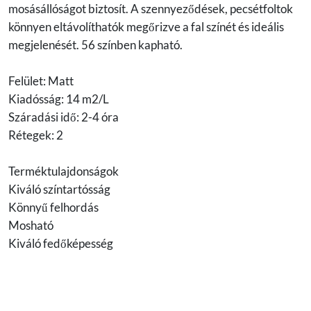
mosásállóságot biztosít. A szennyeződések, pecsétfoltok
könnyen eltávolíthatók megőrizve a fal színét és ideális
megjelenését. 56 színben kapható.
Felület: Matt
Kiadósság: 14 m2/L
Száradási idő: 2-4 óra
Rétegek: 2
Terméktulajdonságok
Kiváló színtartósság
Könnyű felhordás
Mosható
Kiváló fedőképesség