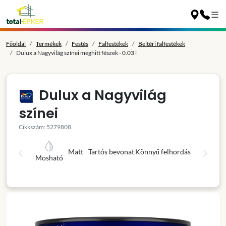
Főoldal
Termékek
Festés
Falfestékek
Beltéri falfestékek
Dulux a Nagyvilág színei meghitt fészek - 0.03 l
Dulux a Nagyvilág
színei
Cikkszám: 5279808
Matt
Tartós bevonat
Könnyű felhordás
Mosható