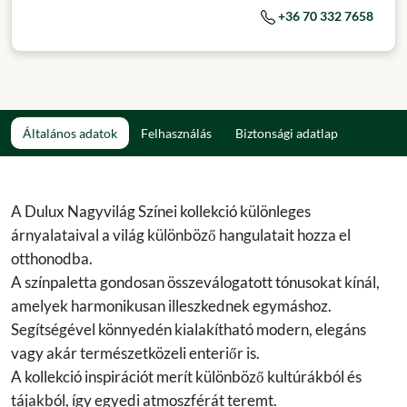
+36 70 332 7658
Általános adatok
Felhasználás
Biztonsági adatlap
A Dulux Nagyvilág Színei kollekció különleges
árnyalataival a világ különböző hangulatait hozza el
otthonodba.
A színpaletta gondosan összeválogatott tónusokat kínál,
amelyek harmonikusan illeszkednek egymáshoz.
Segítségével könnyedén kialakítható modern, elegáns
vagy akár természetközeli enteriőr is.
A kollekció inspirációt merít különböző kultúrákból és
tájakból, így egyedi atmoszférát teremt.