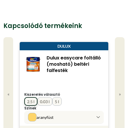
Kapcsolódó termékeink
DULUX
Dulux easycare foltálló
(mosható) beltéri
falfesték
«
»
Kiszerelés választó
Kisze
2.5 l
0.03 l
5 l
0.75
Színek
Színe
aranyfüst