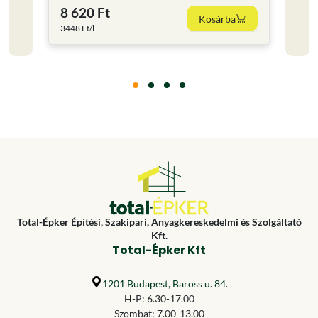
8 620 Ft
11 
Kosárba
3448 Ft/l
15853.
Total-Épker Építési, Szakipari, Anyagkereskedelmi és Szolgáltató
Kft.
Total-Épker Kft
1201 Budapest, Baross u. 84.
H-P: 6.30-17.00
Szombat: 7.00-13.00