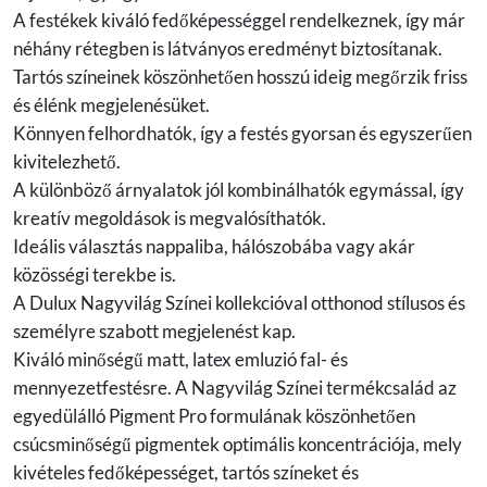
A festékek kiváló fedőképességgel rendelkeznek, így már
néhány rétegben is látványos eredményt biztosítanak.
Tartós színeinek köszönhetően hosszú ideig megőrzik friss
és élénk megjelenésüket.
Könnyen felhordhatók, így a festés gyorsan és egyszerűen
kivitelezhető.
A különböző árnyalatok jól kombinálhatók egymással, így
kreatív megoldások is megvalósíthatók.
Ideális választás nappaliba, hálószobába vagy akár
közösségi terekbe is.
A Dulux Nagyvilág Színei kollekcióval otthonod stílusos és
személyre szabott megjelenést kap.
Kiváló minőségű matt, latex emluzió fal- és
mennyezetfestésre. A Nagyvilág Színei termékcsalád az
egyedülálló Pigment Pro formulának köszönhetően
csúcsminőségű pigmentek optimális koncentrációja, mely
kivételes fedőképességet, tartós színeket és