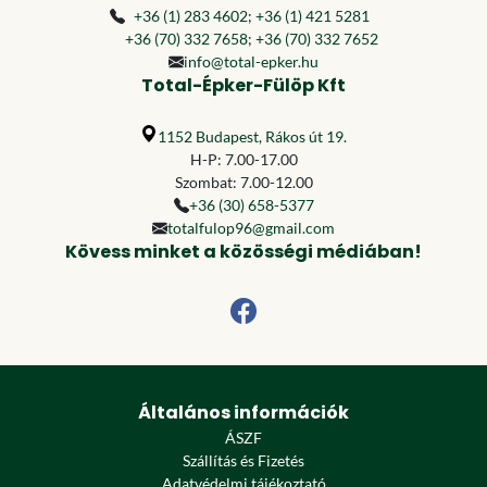
+36 (1) 283 4602
;
+36 (1) 421 5281
+36 (70) 332 7658
;
+36 (70) 332 7652
info@total-epker.hu
Total-Épker-Fülöp Kft
1152 Budapest, Rákos út 19.
H-P: 7.00-17.00
Szombat: 7.00-12.00
+36 (30) 658-5377
totalfulop96@gmail.com
Kövess minket a közösségi médiában!
Általános információk
ÁSZF
Szállítás és Fizetés
Adatvédelmi tájékoztató