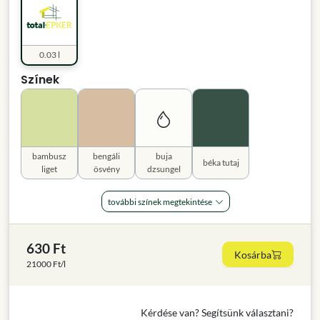
0.03 l
Színek
bambusz
bengáli
buja
béka tutaj
liget
ösvény
dzsungel
további színek megtekintése
630 Ft
Kosárba
21000 Ft/l
Kérdése van? Segítsünk választani?