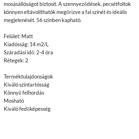
mosásállóságot biztosít. A szennyeződések, pecsétfoltok
könnyen eltávolíthatók megőrizve a fal színét és ideális
megjelenését. 56 színben kapható.
Felület: Matt
Kiadósság: 14 m2/L
Száradási idő: 2-4 óra
Rétegek: 2
Terméktulajdonságok
Kiváló színtartósság
Könnyű felhordás
Mosható
Kiváló fedőképesség