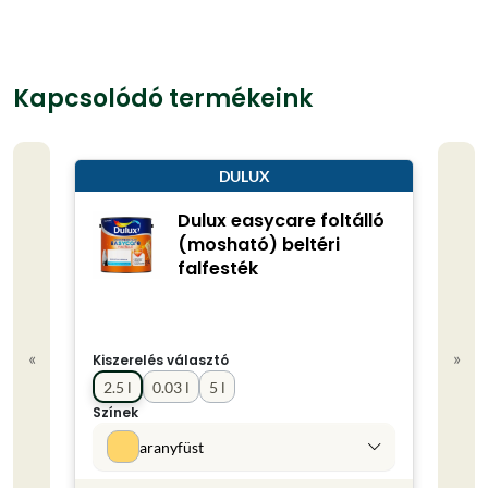
Kapcsolódó termékeink
DULUX
Dulux easycare foltálló
(mosható) beltéri
falfesték
«
»
Kiszerelés választó
Kisze
2.5 l
0.03 l
5 l
0.75
Színek
Színe
aranyfüst