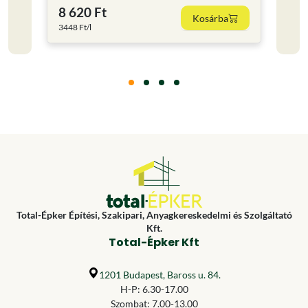
8 620 Ft
11 
Kosárba
3448 Ft/l
15853.
Total-Épker Építési, Szakipari, Anyagkereskedelmi és Szolgáltató
Kft.
Total-Épker Kft
1201 Budapest, Baross u. 84.
H-P: 6.30-17.00
Szombat: 7.00-13.00