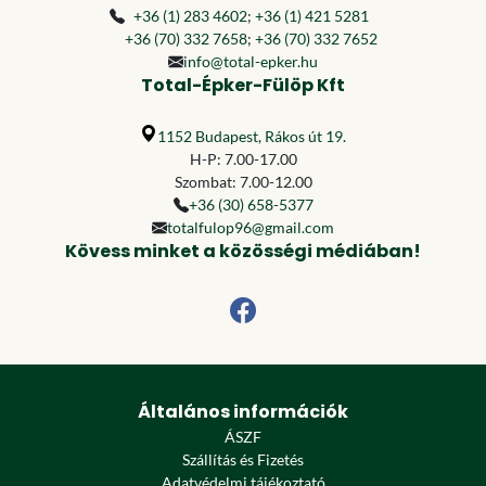
+36 (1) 283 4602
;
+36 (1) 421 5281
+36 (70) 332 7658
;
+36 (70) 332 7652
info@total-epker.hu
Total-Épker-Fülöp Kft
1152 Budapest, Rákos út 19.
H-P: 7.00-17.00
Szombat: 7.00-12.00
+36 (30) 658-5377
totalfulop96@gmail.com
Kövess minket a közösségi médiában!
Általános információk
ÁSZF
Szállítás és Fizetés
Adatvédelmi tájékoztató