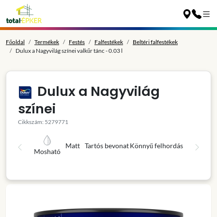
Főoldal
Termékek
Festés
Falfestékek
Beltéri falfestékek
Dulux a Nagyvilág színei valkűr tánc - 0.03 l
Dulux a Nagyvilág
színei
Cikkszám: 5279771
Matt
Tartós bevonat
Könnyű felhordás
Mosható