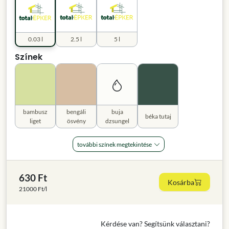
0.03 l
2.5 l
5 l
Színek
bambusz
bengáli
buja
béka tutaj
liget
ösvény
dzsungel
további színek megtekintése
630 Ft
Kosárba
21000 Ft/l
Kérdése van? Segítsünk választani?