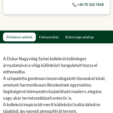
+36 70 332 7658
Általános adatok
Felhasználás
Biztonsági adatlap
A Dulux Nagyvilág Színei kollekció különleges
árnyalataival a világ különböző hangulatait hozza el
otthonodba.
A színpaletta gondosan összeválogatott tónusokat kínál,
amelyek harmonikusan illeszkednek egymáshoz.
Segítségével könnyedén kialakítható modern, elegáns
vagy akár természetközeli enteriőr is.
A kollekció inspirációt merít különböző kultúrákból és
tájakból, így egyedi atmoszférát teremt.