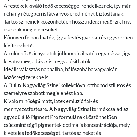
A festékek kiváló fedőképességgel rendelkeznek, így már
néhány rétegben is látványos eredményt biztosítanak.
Tartós színeinek köszönhetően hosszú ideig megőrzik friss
és élénk megjelenésüket.
Könnyen felhordhatók, így a festés gyorsan és egyszerűen
kivitelezhető.
A különböző árnyalatok jól kombinálhatók egymással, így
kreatív megoldások is megvalósíthatók.
Ideális választás nappaliba, hálószobába vagy akár
közösségi terekbe is.
A Dulux Nagyvilág Színei kollekcióval otthonod stílusos és
személyre szabott megjelenést kap.
Kiváló minőségű matt, latex emluzió fal- és
mennyezetfestésre. A Nagyvilág Színei termékcsalád az
egyedülálló Pigment Pro formulának köszönhetően
csúcsminőségű pigmentek optimális koncentrációja, mely
kivételes fedőképességet, tartós színeket és