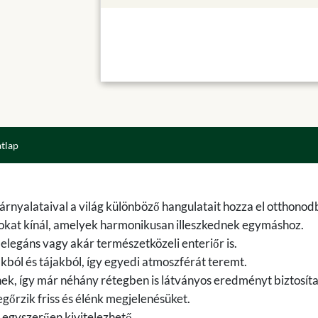
atlap
 árnyalataival a világ különböző hangulatait hozza el otthonod
sokat kínál, amelyek harmonikusan illeszkednek egymáshoz.
legáns vagy akár természetközeli enteriőr is.
ákból és tájakból, így egyedi atmoszférát teremt.
ek, így már néhány rétegben is látványos eredményt biztosít
gőrzik friss és élénk megjelenésüket.
 egyszerűen kivitelezhető.