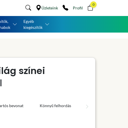
0
Üzleteink
Profil
ítők,
Egyéb
habok
kiegészítők
lág színei
l
artós bevonat
Könnyű felhordás