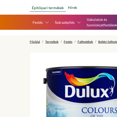
Hírek
Építőipari termékek
Vakolatok és
Festés
Szárazépítés
homlokzatfestékek
Főoldal
Termékek
Festés
Falfestékek
Beltéri falfes