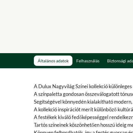
Általános adatok
Felhasználás
Biztonsági ad
A Dulux Nagyvilág Színei kollekció különleges
A színpaletta gondosan összeválogatott tónu
Segítségével könnyedén kialakítható modern, e
A kollekció inspirációt merít különböző kultúr
A festékek kiváló fedőképességgel rendelkezn
Tartós színeinek köszönhetően hosszú ideig me
Könnyen felhordhatók, így a festés gyorsan és