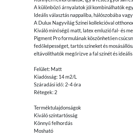
A különböző árnyalatok jól kombinálhatók egy
Ideális választás nappaliba, hálószobába vagy
A Dulux Nagyvilág Színei kollekcióval otthono
Kiváló minőségű matt, latex emluzió fal- és m
Pigment Pro formulának köszönhetően csúcsmi
fedőképességet, tartós színeket és mosásállós
eltávolíthatók megőrizve a fal színét és ideál
Felület: Matt
Kiadósság: 14 m2/L
Száradási idő: 2-4 óra
Rétegek: 2
Terméktulajdonságok
Kiváló színtartósság
Könnyű felhordás
Mosható