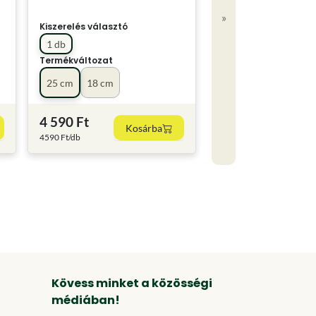
»
Kiszerelés választó
1 db
Termékváltozat
25 cm
18 cm
4 590 Ft
Kosárba
4590 Ft/db
Kövess minket a közösségi
médiában!