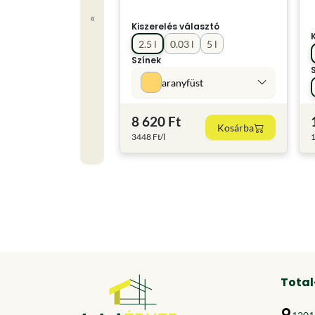
«
Kiszerelés választó
2.5 l
0.03 l
5 l
Színek
aranyfüst
8 620 Ft
Kosárba
3448 Ft/l
1
Total