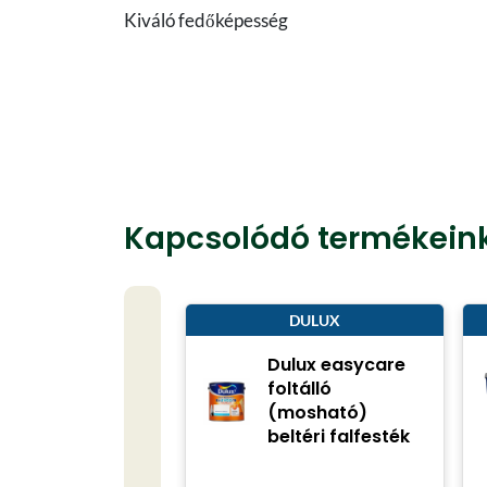
Kiváló fedőképesség
Kapcsolódó termékein
DULUX
Dulux easycare
foltálló
(mosható)
beltéri falfesték