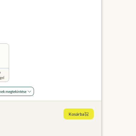
a
gel
nek megtekintése
Kosárba