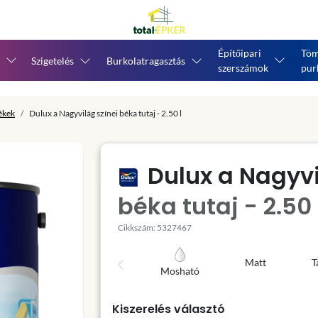
Építőipari
Töm
Szigetelés
Burkolatragasztás
szerszámok
pur
tékek
Dulux a Nagyvilág színei béka tutaj - 2.50 l
Dulux a Nagyvi
béka tutaj - 2.50 
Cikkszám: 5327467
Matt
T
Mosható
Kiszerelés választó