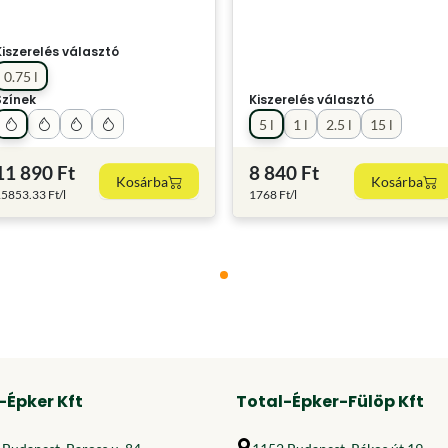
Kiszerelés választó
0.75 l
Színek
Kiszerelés választó
5 l
1 l
2.5 l
15 l
11 890 Ft
8 840 Ft
Kosárba
Kosárba
5853.33 Ft/l
1768 Ft/l
-Épker Kft
Total-Épker-Fülöp Kft