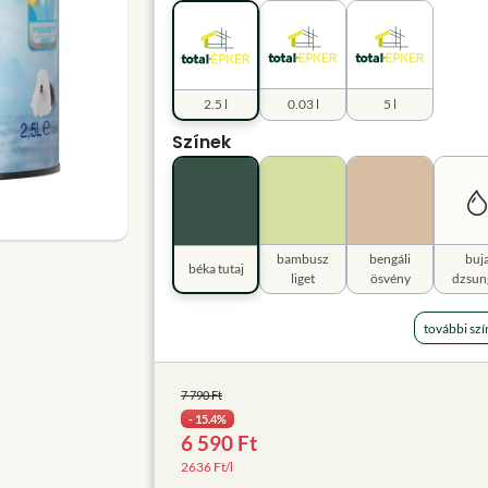
2.5 l
0.03 l
5 l
Színek
bambusz
bengáli
buj
béka tutaj
liget
ösvény
dzsun
további szí
7 790 Ft
- 15.4%
6 590 Ft
2636 Ft/l