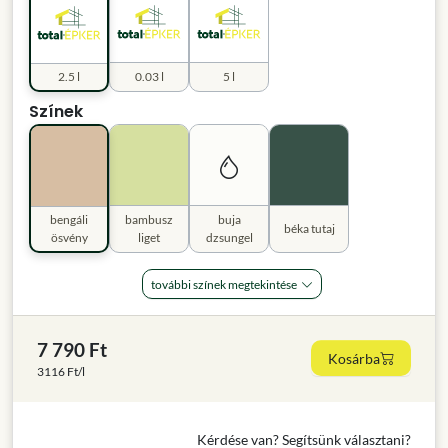
2.5 l
0.03 l
5 l
Színek
bengáli
bambusz
buja
béka tutaj
ösvény
liget
dzsungel
további színek megtekintése
7 790 Ft
Kosárba
3116 Ft/l
Kérdése van? Segítsünk választani?