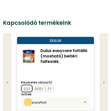
Kapcsolódó termékeink
DULUX
Dulux easycare foltálló
(mosható) beltéri
falfesték
«
»
Kiszerelés választó
Kisze
2.5 l
0.03 l
5 l
0.75
Színek
Színe
aranyfüst