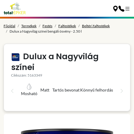
Főoldal
Termékek
Festés
Falfestékek
Beltéri falfestékek
Dulux a Nagyvilág színei bengáli ösvény - 2.50 l
Dulux a Nagyvilág
színei
Cikkszám: 5163349
Matt
Tartós bevonat
Könnyű felhordás
Mosható