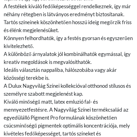
A festékek kiváló fedőképességgel rendelkeznek, így már
néhány rétegben is látványos eredményt biztosítanak.
Tartós színeinek köszönhetően hosszú ideig megőrzik friss
és élénk megjelenésüket.
Könnyen felhordhatók, így a festés gyorsan és egyszerűen
kivitelezhető.
A különböző árnyalatok jól kombinálhatók egymással, így
kreatív megoldások is megvalósíthatók.
Ideális választás nappaliba, hálószobába vagy akár
közösségi terekbe is.
A Dulux Nagyvilág Színei kollekcióval otthonod stílusos és
személyre szabott megjelenést kap.
Kiváló minőségű matt, latex emluzió fal- és
mennyezetfestésre. A Nagyvilág Színei termékcsalád az
egyedülálló Pigment Pro formulának köszönhetően
csúcsminőségű pigmentek optimális koncentrációja, mely
kivételes fedőképességet, tartós színeket és