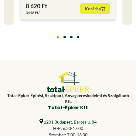
8 620 Ft
11 
Kosárba
3448 Ft/l
15853.
Total-Épker Építési, Szakipari, Anyagkereskedelmi és Szolgáltató
Kft.
Total-Épker Kft
1201 Budapest, Baross u. 84.
H-P: 6.30-17.00
Szombat: 7.00-13.00