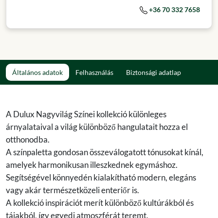
+36 70 332 7658
Általános adatok
Felhasználás
Biztonsági adatlap
A Dulux Nagyvilág Színei kollekció különleges
árnyalataival a világ különböző hangulatait hozza el
otthonodba.
A színpaletta gondosan összeválogatott tónusokat kínál,
amelyek harmonikusan illeszkednek egymáshoz.
Segítségével könnyedén kialakítható modern, elegáns
vagy akár természetközeli enteriőr is.
A kollekció inspirációt merít különböző kultúrákból és
tájakból, így egyedi atmoszférát teremt.