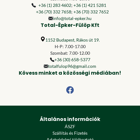
+36 (1) 283 4602
;
+36 (1) 421 5281
+36 (70) 332 7658
;
+36 (70) 332 7652
info@total-epker.hu
Total-Épker-Fülöp Kft
1152 Budapest, Rákos út 19.
H-P: 7.00-17.00
Szombat: 7.00-12.00
+36 (30) 658-5377
totalfulop96@gmail.com
Kövess minket a közösségi médiában!
Általános információk
ÁSZF
Szállítás és Fizetés
Adatvédelmi tájékoztató