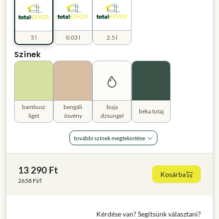
5 l
0.03 l
2.5 l
Színek
bambusz
bengáli
buja
béka tutaj
liget
ösvény
dzsungel
további színek megtekintése
13 290 Ft
Kosárba
2658 Ft/l
Kérdése van? Segítsünk választani?