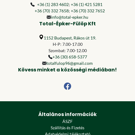
+36 (1) 283 4602
;
+36 (1) 421 5281
+36 (70) 332 7658
;
+36 (70) 332 7652
info@total-epker.hu
Total-Épker-Fülöp Kft
1152 Budapest, Rákos út 19.
H-P: 7.00-17.00
Szombat: 7.00-12.00
+36 (30) 658-5377
totalfulop96@gmail.com
Kövess minket a közösségi médiában!
Általános információk
ÁSZF
Szállítás és Fizetés
Adatvédelmi tájékoztató