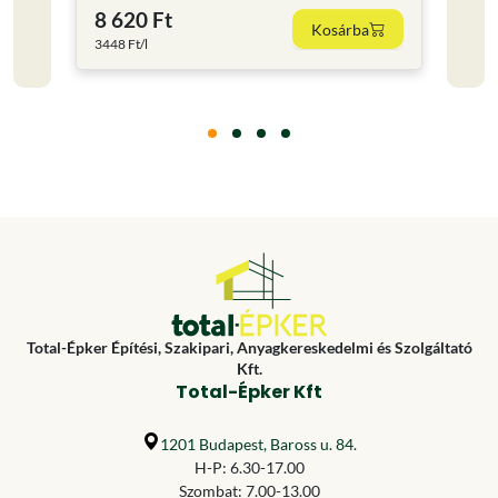
8 620 Ft
11 
Kosárba
3448 Ft/l
15853.
Total-Épker Építési, Szakipari, Anyagkereskedelmi és Szolgáltató
Kft.
Total-Épker Kft
1201 Budapest, Baross u. 84.
H-P: 6.30-17.00
Szombat: 7.00-13.00