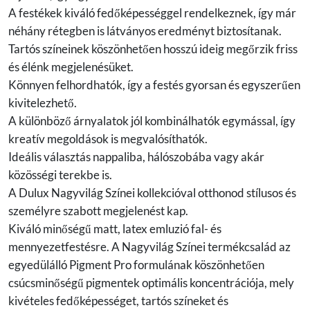
A festékek kiváló fedőképességgel rendelkeznek, így már
néhány rétegben is látványos eredményt biztosítanak.
Tartós színeinek köszönhetően hosszú ideig megőrzik friss
és élénk megjelenésüket.
Könnyen felhordhatók, így a festés gyorsan és egyszerűen
kivitelezhető.
A különböző árnyalatok jól kombinálhatók egymással, így
kreatív megoldások is megvalósíthatók.
Ideális választás nappaliba, hálószobába vagy akár
közösségi terekbe is.
A Dulux Nagyvilág Színei kollekcióval otthonod stílusos és
személyre szabott megjelenést kap.
Kiváló minőségű matt, latex emluzió fal- és
mennyezetfestésre. A Nagyvilág Színei termékcsalád az
egyedülálló Pigment Pro formulának köszönhetően
csúcsminőségű pigmentek optimális koncentrációja, mely
kivételes fedőképességet, tartós színeket és