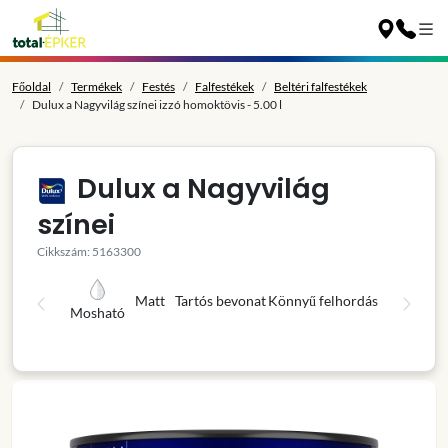
Főoldal
Termékek
Festés
Falfestékek
Beltéri falfestékek
Dulux a Nagyvilág színei izzó homoktövis - 5.00 l
Dulux a Nagyvilág
színei
Cikkszám: 5163300
Matt
Tartós bevonat
Könnyű felhordás
Mosható