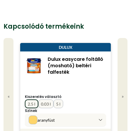
Kapcsolódó termékeink
DULUX
Dulux easycare foltálló
(mosható) beltéri
falfesték
«
»
Kiszerelés választó
Kisze
2.5 l
0.03 l
5 l
0.75
Színek
Színe
aranyfüst