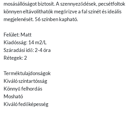
mosásállóságot biztosít. A szennyeződések, pecsétfoltok
könnyen eltávolíthatók megőrizve a fal színét és ideális
megjelenését. 56 színben kapható.
Felület: Matt
Kiadósság: 14 m2/L
Száradási idő: 2-4 óra
Rétegek: 2
Terméktulajdonságok
Kiváló színtartósság
Könnyű felhordás
Mosható
Kiváló fedőképesség