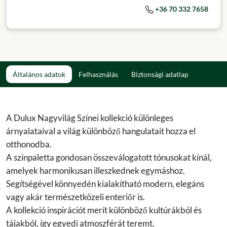
+36 70 332 7658
Általános adatok
Felhasználás
Biztonsági adatlap
A Dulux Nagyvilág Színei kollekció különleges
árnyalataival a világ különböző hangulatait hozza el
otthonodba.
A színpaletta gondosan összeválogatott tónusokat kínál,
amelyek harmonikusan illeszkednek egymáshoz.
Segítségével könnyedén kialakítható modern, elegáns
vagy akár természetközeli enteriőr is.
A kollekció inspirációt merít különböző kultúrákból és
tájakból, így egyedi atmoszférát teremt.