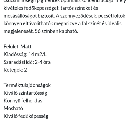
csúcsminőségű pigmentek optimális koncentrációja, mely
kivételes fedőképességet, tartós színeket és
mosásállóságot biztosít. A szennyeződések, pecsétfoltok
könnyen eltávolíthatók megőrizve a fal színét és ideális
megjelenését. 56 színben kapható.
Felület: Matt
Kiadósság: 14 m2/L
Száradási idő: 2-4 óra
Rétegek: 2
Terméktulajdonságok
Kiváló színtartósság
Könnyű felhordás
Mosható
Kiváló fedőképesség