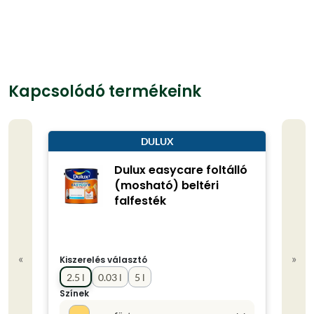
Kapcsolódó termékeink
DULUX
Dulux easycare foltálló
(mosható) beltéri
falfesték
«
»
Kiszerelés választó
Kisze
2.5 l
0.03 l
5 l
0.75
Színek
Színe