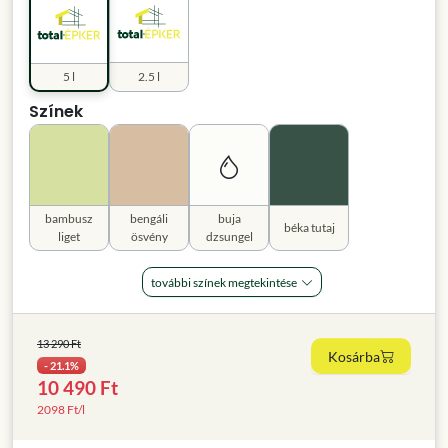
5 l
2.5 l
Színek
bambusz
bengáli
buja
béka tutaj
liget
ösvény
dzsungel
további színek megtekintése
13 290 Ft
Kosárba
- 21.1%
10 490 Ft
2098 Ft/l