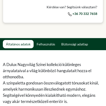
Kérdése van? Segítsünk választani?
+36 70 332 7658
Általános adatok
Felhasználás
Biztonsági adatlap
A Dulux Nagyvilág Színei kollekció különleges
árnyalataival a világ különböző hangulatait hozza el
otthonodba.
A színpaletta gondosan összeválogatott tónusokat kínál,
amelyek harmonikusan illeszkednek egymáshoz.
Segítségével könnyedén kialakítható modern, elegáns
vagy akár természetközeli enteriőr is.