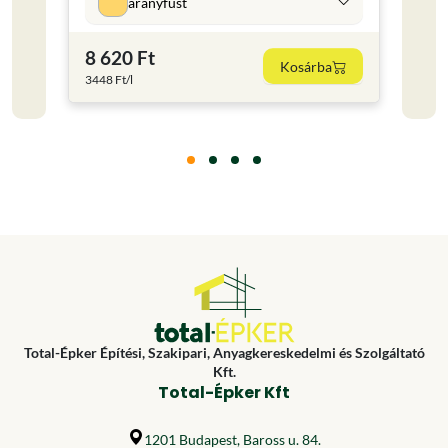
aranyfüst
8 620 Ft
11 
Kosárba
3448 Ft/l
15853.
Total-Épker Építési, Szakipari, Anyagkereskedelmi és Szolgáltató
Kft.
Total-Épker Kft
1201 Budapest, Baross u. 84.