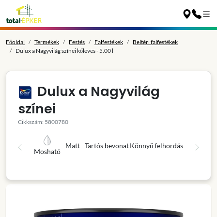
Főoldal
Termékek
Festés
Falfestékek
Beltéri falfestékek
Dulux a Nagyvilág színei kőleves - 5.00 l
Dulux a Nagyvilág
színei
Cikkszám: 5800780
Matt
Tartós bevonat
Könnyű felhordás
Mosható