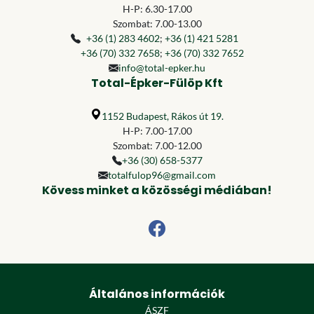
H-P: 6.30-17.00
Szombat: 7.00-13.00
+36 (1) 283 4602
;
+36 (1) 421 5281
+36 (70) 332 7658
;
+36 (70) 332 7652
info@total-epker.hu
Total-Épker-Fülöp Kft
1152 Budapest, Rákos út 19.
H-P: 7.00-17.00
Szombat: 7.00-12.00
+36 (30) 658-5377
totalfulop96@gmail.com
Kövess minket a közösségi médiában!
Általános információk
ÁSZF