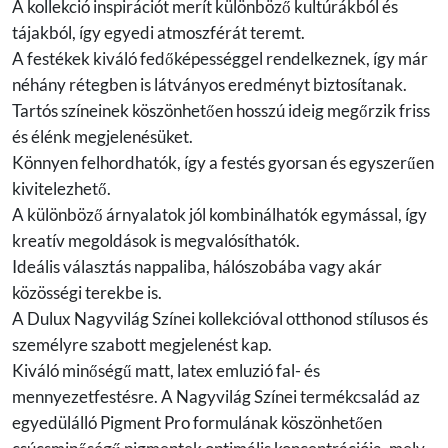
A kollekció inspirációt merít különböző kultúrákból és
tájakból, így egyedi atmoszférát teremt.
A festékek kiváló fedőképességgel rendelkeznek, így már
néhány rétegben is látványos eredményt biztosítanak.
Tartós színeinek köszönhetően hosszú ideig megőrzik friss
és élénk megjelenésüket.
Könnyen felhordhatók, így a festés gyorsan és egyszerűen
kivitelezhető.
A különböző árnyalatok jól kombinálhatók egymással, így
kreatív megoldások is megvalósíthatók.
Ideális választás nappaliba, hálószobába vagy akár
közösségi terekbe is.
A Dulux Nagyvilág Színei kollekcióval otthonod stílusos és
személyre szabott megjelenést kap.
Kiváló minőségű matt, latex emluzió fal- és
mennyezetfestésre. A Nagyvilág Színei termékcsalád az
egyedülálló Pigment Pro formulának köszönhetően