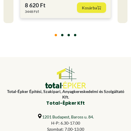
8 620 Ft
11 
Kosárba
3448 Ft/l
15853.
Total-Épker Építési, Szakipari, Anyagkereskedelmi és Szolgáltató
Kft.
Total-Épker Kft
1201 Budapest, Baross u. 84.
H-P: 6.30-17.00
Szombat: 7.00-13.00