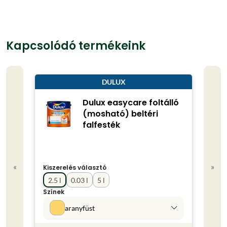
Kapcsolódó termékeink
DULUX
Dulux easycare foltálló
(mosható) beltéri
falfesték
«
»
Kiszerelés választó
Kisze
2.5 l
0.03 l
5 l
0.75
Színek
Színe
aranyfüst