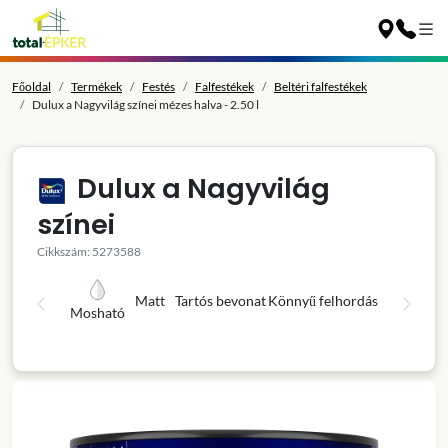
Főoldal
Termékek
Festés
Falfestékek
Beltéri falfestékek
Dulux a Nagyvilág színei mézes halva - 2.50 l
Dulux a Nagyvilág
színei
Cikkszám: 5273588
Matt
Tartós bevonat
Könnyű felhordás
Mosható