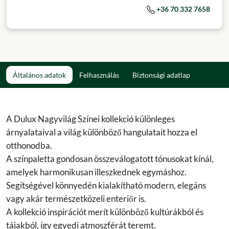
+36 70 332 7658
Általános adatok
Felhasználás
Biztonsági adatlap
A Dulux Nagyvilág Színei kollekció különleges
árnyalataival a világ különböző hangulatait hozza el
otthonodba.
A színpaletta gondosan összeválogatott tónusokat kínál,
amelyek harmonikusan illeszkednek egymáshoz.
Segítségével könnyedén kialakítható modern, elegáns
vagy akár természetközeli enteriőr is.
A kollekció inspirációt merít különböző kultúrákból és
tájakból, így egyedi atmoszférát teremt.