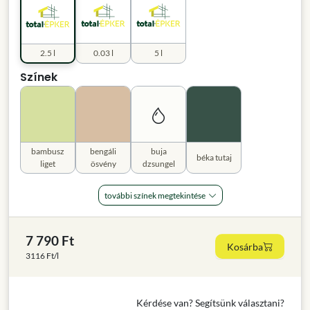
2.5 l
0.03 l
5 l
Színek
bambusz
bengáli
buja
béka tutaj
liget
ösvény
dzsungel
további színek megtekintése
7 790 Ft
Kosárba
3116 Ft/l
Kérdése van? Segítsünk választani?