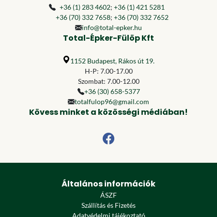
+36 (1) 283 4602
;
+36 (1) 421 5281
+36 (70) 332 7658
;
+36 (70) 332 7652
info@total-epker.hu
Total-Épker-Fülöp Kft
1152 Budapest, Rákos út 19.
H-P: 7.00-17.00
Szombat: 7.00-12.00
+36 (30) 658-5377
totalfulop96@gmail.com
Kövess minket a közösségi médiában!
Általános információk
ÁSZF
Szállítás és Fizetés
Adatvédelmi tájékoztató