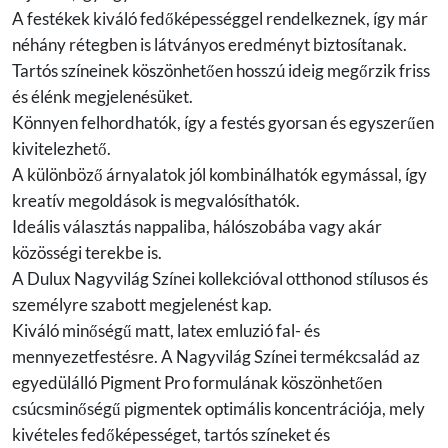
A festékek kiváló fedőképességgel rendelkeznek, így már
néhány rétegben is látványos eredményt biztosítanak.
Tartós színeinek köszönhetően hosszú ideig megőrzik friss
és élénk megjelenésüket.
Könnyen felhordhatók, így a festés gyorsan és egyszerűen
kivitelezhető.
A különböző árnyalatok jól kombinálhatók egymással, így
kreatív megoldások is megvalósíthatók.
Ideális választás nappaliba, hálószobába vagy akár
közösségi terekbe is.
A Dulux Nagyvilág Színei kollekcióval otthonod stílusos és
személyre szabott megjelenést kap.
Kiváló minőségű matt, latex emluzió fal- és
mennyezetfestésre. A Nagyvilág Színei termékcsalád az
egyedülálló Pigment Pro formulának köszönhetően
csúcsminőségű pigmentek optimális koncentrációja, mely
kivételes fedőképességet, tartós színeket és