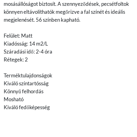
mosásállóságot biztosít. A szennyeződések, pecsétfoltok
könnyen eltávolíthatók megőrizve a fal színét és ideális
megjelenését. 56 színben kapható.
Felület: Matt
Kiadósság: 14 m2/L
Száradási idő: 2-4 óra
Rétegek: 2
Terméktulajdonságok
Kiváló színtartósság
Könnyű felhordás
Mosható
Kiváló fedőképesség