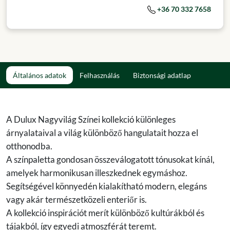
+36 70 332 7658
Általános adatok
Felhasználás
Biztonsági adatlap
A Dulux Nagyvilág Színei kollekció különleges
árnyalataival a világ különböző hangulatait hozza el
otthonodba.
A színpaletta gondosan összeválogatott tónusokat kínál,
amelyek harmonikusan illeszkednek egymáshoz.
Segítségével könnyedén kialakítható modern, elegáns
vagy akár természetközeli enteriőr is.
A kollekció inspirációt merít különböző kultúrákból és
tájakból, így egyedi atmoszférát teremt.