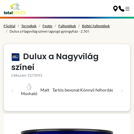
Főoldal
Termékek
Festés
Falfestékek
Beltéri falfestékek
Dulux a Nagyvilág színei ragyogó gyöngyház - 2.50 l
Dulux a Nagyvilág
színei
Cikkszám: 5273593
Matt
Tartós bevonat
Könnyű felhordás
Mosható