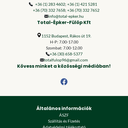
+36 (1) 283 4602
;
+36 (1) 421 5281
+36 (70) 332 7658
;
+36 (70) 332 7652
info@total-epker.hu
Total-Épker-Fülöp Kft
1152 Budapest, Rákos út 19.
H-P: 7.00-17.00
Szombat: 7.00-12.00
+36 (30) 658-5377
totalfulop96@gmail.com
Kövess minket a közösségi médiában!
Általános információk
ÁSZF
Szállítás és Fizetés
Adatvédelmi tájékoztató