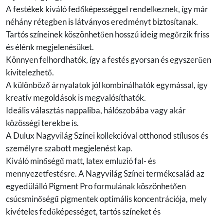
A festékek kiváló fedőképességgel rendelkeznek, így már
néhány rétegben is látványos eredményt biztosítanak.
Tartós színeinek köszönhetően hosszú ideig megőrzik friss
és élénk megjelenésüket.
Könnyen felhordhatók, így a festés gyorsan és egyszerűen
kivitelezhető.
A különböző árnyalatok jól kombinálhatók egymással, így
kreatív megoldások is megvalósíthatók.
Ideális választás nappaliba, hálószobába vagy akár
közösségi terekbe is.
A Dulux Nagyvilág Színei kollekcióval otthonod stílusos és
személyre szabott megjelenést kap.
Kiváló minőségű matt, latex emluzió fal- és
mennyezetfestésre. A Nagyvilág Színei termékcsalád az
egyedülálló Pigment Pro formulának köszönhetően
csúcsminőségű pigmentek optimális koncentrációja, mely
kivételes fedőképességet, tartós színeket és