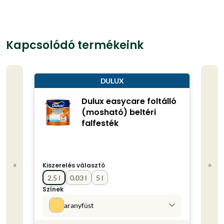
Kapcsolódó termékeink
DULUX
Dulux easycare foltálló
(mosható) beltéri
falfesték
«
»
Kiszerelés választó
Kisze
2.5 l
0.03 l
5 l
0.75
Színek
Színe
aranyfüst