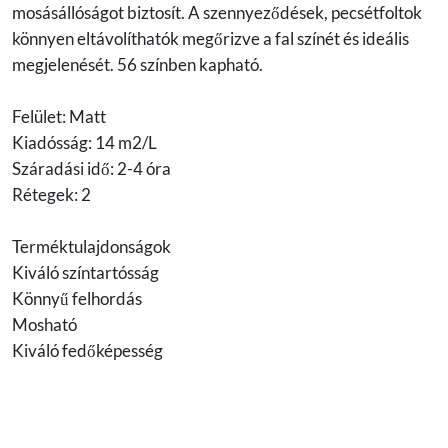
mosásállóságot biztosít. A szennyeződések, pecsétfoltok
könnyen eltávolíthatók megőrizve a fal színét és ideális
megjelenését. 56 színben kapható.
Felület: Matt
Kiadósság: 14 m2/L
Száradási idő: 2-4 óra
Rétegek: 2
Terméktulajdonságok
Kiváló színtartósság
Könnyű felhordás
Mosható
Kiváló fedőképesség