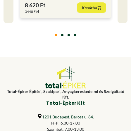
8 620 Ft
11 
Kosárba
3448 Ft/l
15853.
Total-Épker Építési, Szakipari, Anyagkereskedelmi és Szolgáltató
Kft.
Total-Épker Kft
1201 Budapest, Baross u. 84.
H-P: 6.30-17.00
Szombat: 7.00-13.00