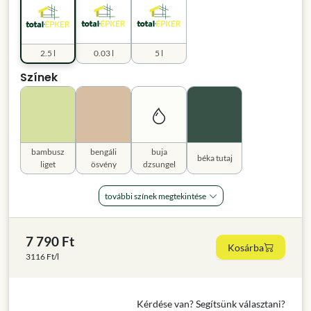
2.5 l
0.03 l
5 l
Színek
bambusz
bengáli
buja
béka tutaj
liget
ösvény
dzsungel
további színek megtekintése
7 790 Ft
Kosárba
3116 Ft/l
Kérdése van? Segítsünk választani?