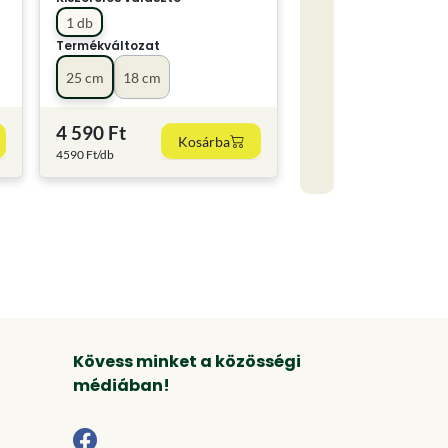
1 db
Termékváltozat
25 cm
18 cm
4 590 Ft
Kosárba
4590 Ft/db
Kövess minket a közösségi
médiában!