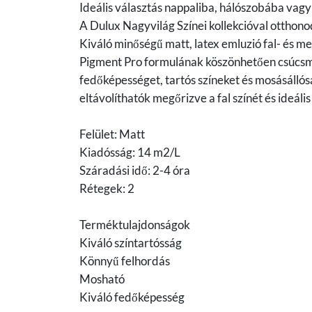
Ideális választás nappaliba, hálószobába vagy
A Dulux Nagyvilág Színei kollekcióval otthono
Kiváló minőségű matt, latex emluzió fal- és m
Pigment Pro formulának köszönhetően csúcsmi
fedőképességet, tartós színeket és mosásállós
eltávolíthatók megőrizve a fal színét és ideál
Felület: Matt
Kiadósság: 14 m2/L
Száradási idő: 2-4 óra
Rétegek: 2
Terméktulajdonságok
Kiváló színtartósság
Könnyű felhordás
Mosható
Kiváló fedőképesség