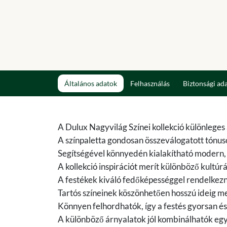
Általános adatok
Felhasználás
Biztonsági ad
A Dulux Nagyvilág Színei kollekció különleges
A színpaletta gondosan összeválogatott tónu
Segítségével könnyedén kialakítható modern, e
A kollekció inspirációt merít különböző kultúr
A festékek kiváló fedőképességgel rendelkezn
Tartós színeinek köszönhetően hosszú ideig me
Könnyen felhordhatók, így a festés gyorsan és
A különböző árnyalatok jól kombinálhatók egy