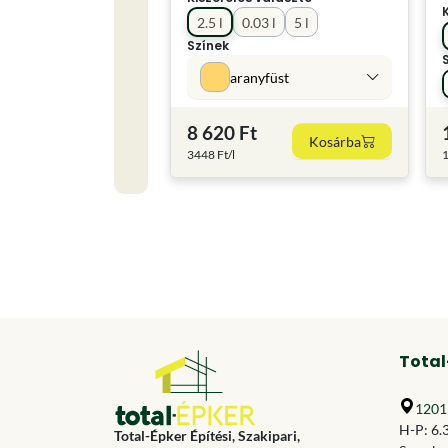
2.5 l
0.03 l
5 l
Színek
aranyfüst
8 620 Ft
Kosárba
3448 Ft/l
1
Total
1201 
H-P: 6.
Total-Épker Építési, Szakipari,