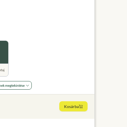
utaj
nek megtekintése
Kosárba