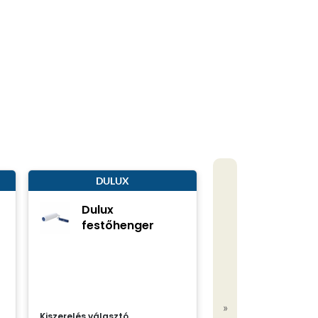
DULUX
Dulux
festőhenger
»
Kiszerelés választó