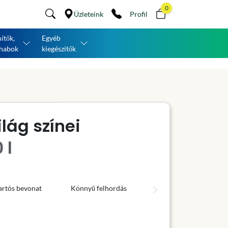
0
Üzleteink
Profil
ítők,
Egyéb
habok
kiegészítők
lág színei
 l
artós bevonat
Könnyű felhordás