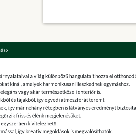
atlap
 árnyalataival a világ különböző hangulatait hozza el otthonod
sokat kínál, amelyek harmonikusan illeszkednek egymáshoz.
legáns vagy akár természetközeli enteriőr is.
ákból és tájakból, így egyedi atmoszférát teremt.
ek, így már néhány rétegben is látványos eredményt biztosít
gőrzik friss és élénk megjelenésüket.
 egyszerűen kivitelezhető.
mással, így kreatív megoldások is megvalósíthatók.