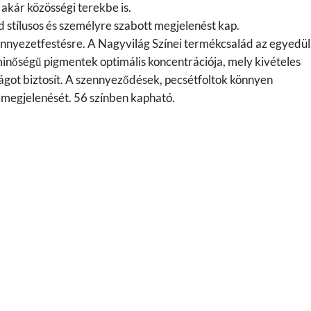
 akár közösségi terekbe is.
d stílusos és személyre szabott megjelenést kap.
ennyezetfestésre. A Nagyvilág Színei termékcsalád az egyedül
nőségű pigmentek optimális koncentrációja, mely kivételes
ágot biztosít. A szennyeződések, pecsétfoltok könnyen
is megjelenését. 56 színben kapható.