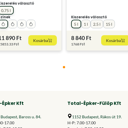
Kiszerelés választó
0.75 l
Színek
Kiszerelés választó
5 l
1 l
2.5 l
15 l
11 890 Ft
8 840 Ft
Kosárba
Kosárba
5853.33 Ft/l
1768 Ft/l
-Épker Kft
Total-Épker-Fülöp Kft
Budapest, Baross u. 84.
1152 Budapest, Rákos út 19.
30-17.00
H-P: 7.00-17.00