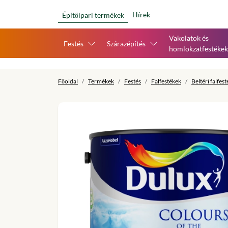
Hírek
Építőipari termékek
Vakolatok és
Festés
Szárazépítés
homlokzatfestékek
Főoldal
Termékek
Festés
Falfestékek
Beltéri falfes