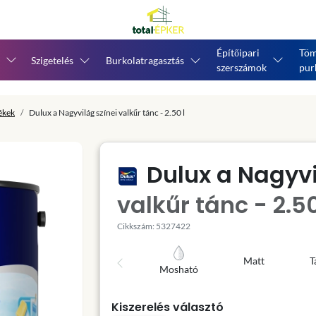
Építőipari
Töm
Szigetelés
Burkolatragasztás
szerszámok
pur
tékek
Dulux a Nagyvilág színei valkűr tánc - 2.50 l
Dulux a Nagyvi
valkűr tánc - 2.50
Cikkszám: 5327422
Matt
T
Mosható
Kiszerelés választó