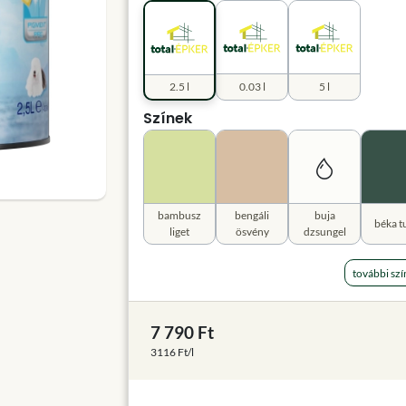
2.5 l
0.03 l
5 l
Színek
bambusz
bengáli
buja
béka t
liget
ösvény
dzsungel
további szí
7 790 Ft
3116 Ft/l