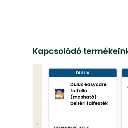
Kapcsolódó termékein
DULUX
Dulux easycare
foltálló
(mosható)
beltéri falfesték
«
Kiszerelés választó