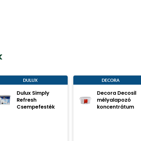
k
DULUX
DECORA
Dulux Simply
Decora Decosil
Refresh
mélyalapozó
Csempefesték
koncentrátum