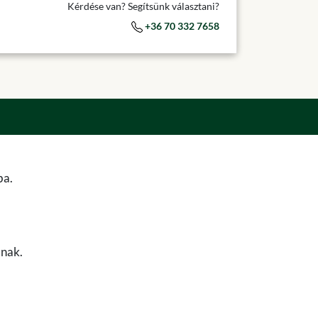
Kérdése van? Segítsünk választani?
+36 70 332 7658
ba.
anak.