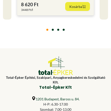
8 620 Ft
11 
Kosárba
3448 Ft/l
15853.
Total-Épker Építési, Szakipari, Anyagkereskedelmi és Szolgáltató
Kft.
Total-Épker Kft
1201 Budapest, Baross u. 84.
H-P: 6.30-17.00
Szombat: 7.00-13.00