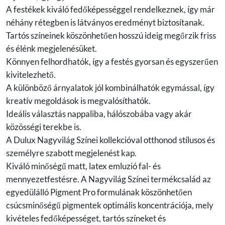
A festékek kiváló fedőképességgel rendelkeznek, így már
néhány rétegben is látványos eredményt biztosítanak.
Tartós színeinek köszönhetően hosszú ideig megőrzik friss
és élénk megjelenésüket.
Könnyen felhordhatók, így a festés gyorsan és egyszerűen
kivitelezhető.
A különböző árnyalatok jól kombinálhatók egymással, így
kreatív megoldások is megvalósíthatók.
Ideális választás nappaliba, hálószobába vagy akár
közösségi terekbe is.
A Dulux Nagyvilág Színei kollekcióval otthonod stílusos és
személyre szabott megjelenést kap.
Kiváló minőségű matt, latex emluzió fal- és
mennyezetfestésre. A Nagyvilág Színei termékcsalád az
egyedülálló Pigment Pro formulának köszönhetően
csúcsminőségű pigmentek optimális koncentrációja, mely
kivételes fedőképességet, tartós színeket és