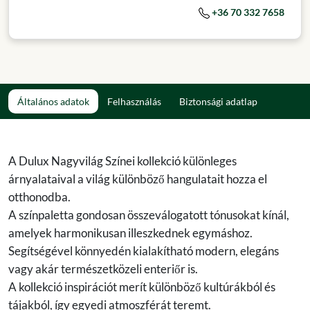
+36 70 332 7658
Általános adatok
Felhasználás
Biztonsági adatlap
A Dulux Nagyvilág Színei kollekció különleges
árnyalataival a világ különböző hangulatait hozza el
otthonodba.
A színpaletta gondosan összeválogatott tónusokat kínál,
amelyek harmonikusan illeszkednek egymáshoz.
Segítségével könnyedén kialakítható modern, elegáns
vagy akár természetközeli enteriőr is.
A kollekció inspirációt merít különböző kultúrákból és
tájakból, így egyedi atmoszférát teremt.