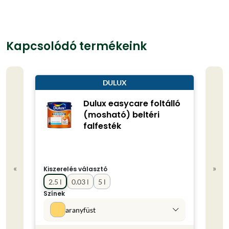
Kapcsolódó termékeink
DULUX
Dulux easycare foltálló
(mosható) beltéri
falfesték
«
»
Kiszerelés választó
Kisze
2.5 l
0.03 l
5 l
0.75
Színek
Színe
aranyfüst