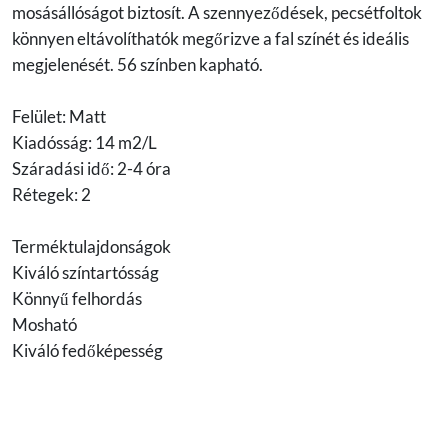
mosásállóságot biztosít. A szennyeződések, pecsétfoltok
könnyen eltávolíthatók megőrizve a fal színét és ideális
megjelenését. 56 színben kapható.
Felület: Matt
Kiadósság: 14 m2/L
Száradási idő: 2-4 óra
Rétegek: 2
Terméktulajdonságok
Kiváló színtartósság
Könnyű felhordás
Mosható
Kiváló fedőképesség