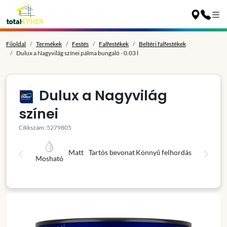
Főoldal
Termékek
Festés
Falfestékek
Beltéri falfestékek
Dulux a Nagyvilág színei pálma bungaló - 0.03 l
Dulux a Nagyvilág
színei
Cikkszám: 5279805
Matt
Tartós bevonat
Könnyű felhordás
Mosható