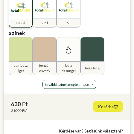
0.03 l
2.5 l
5 l
Színek
bambusz
bengáli
buja
béka tutaj
liget
ösvény
dzsungel
további színek megtekintése
630 Ft
Kosárba
21000 Ft/l
Kérdése van? Segítsünk választani?