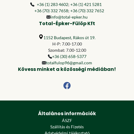
+36 (1) 283 4602
;
+36 (1) 421 5281
+36 (70) 332 7658
;
+36 (70) 332 7652
info@total-epker.hu
Total-Épker-Fülöp Kft
1152 Budapest, Rákos út 19.
H-P: 7.00-17.00
Szombat: 7.00-12.00
+36 (30) 658-5377
totalfulop96@gmail.com
Kövess minket a közösségi médiában!
Általános információk
ÁSZF
Szállítás és Fizetés
Adatvédelmi tájékoztató