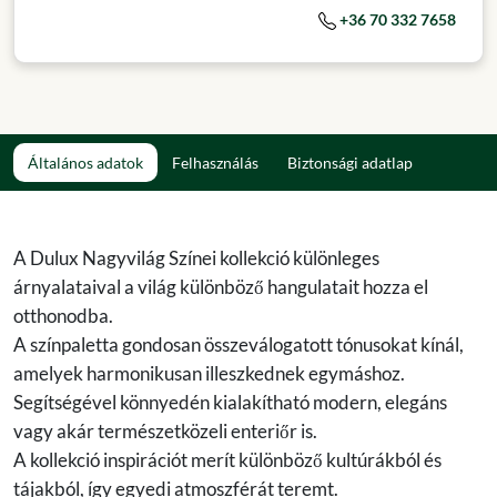
+36 70 332 7658
Általános adatok
Felhasználás
Biztonsági adatlap
A Dulux Nagyvilág Színei kollekció különleges
árnyalataival a világ különböző hangulatait hozza el
otthonodba.
A színpaletta gondosan összeválogatott tónusokat kínál,
amelyek harmonikusan illeszkednek egymáshoz.
Segítségével könnyedén kialakítható modern, elegáns
vagy akár természetközeli enteriőr is.
A kollekció inspirációt merít különböző kultúrákból és
tájakból, így egyedi atmoszférát teremt.