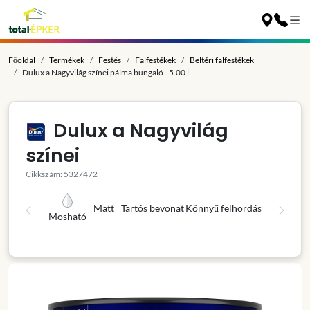
Főoldal
Termékek
Festés
Falfestékek
Beltéri falfestékek
Dulux a Nagyvilág színei pálma bungaló - 5.00 l
Dulux a Nagyvilág
színei
Cikkszám: 5327472
Matt
Tartós bevonat
Könnyű felhordás
Mosható