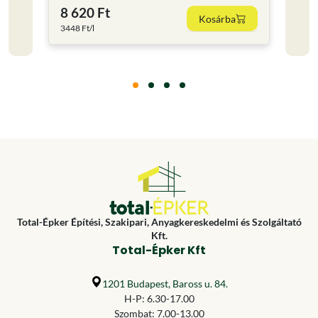
8 620 Ft
11 
Kosárba
3448 Ft/l
15853.
Total-Épker Építési, Szakipari, Anyagkereskedelmi és Szolgáltató
Kft.
Total-Épker Kft
1201 Budapest, Baross u. 84.
H-P: 6.30-17.00
Szombat: 7.00-13.00