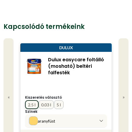
Kapcsolódó termékeink
DULUX
Dulux easycare foltálló
(mosható) beltéri
falfesték
«
»
Kiszerelés választó
Kisze
2.5 l
0.03 l
5 l
0.75
Színek
Színe
aranyfüst