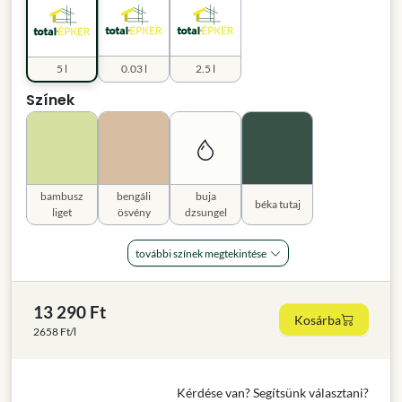
5 l
0.03 l
2.5 l
Színek
bambusz
bengáli
buja
béka tutaj
liget
ösvény
dzsungel
további színek megtekintése
13 290 Ft
Kosárba
2658 Ft/l
Kérdése van? Segítsünk választani?