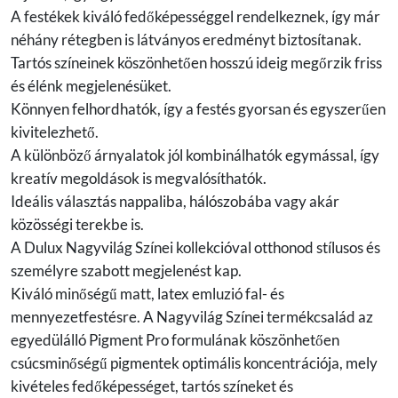
A festékek kiváló fedőképességgel rendelkeznek, így már
néhány rétegben is látványos eredményt biztosítanak.
Tartós színeinek köszönhetően hosszú ideig megőrzik friss
és élénk megjelenésüket.
Könnyen felhordhatók, így a festés gyorsan és egyszerűen
kivitelezhető.
A különböző árnyalatok jól kombinálhatók egymással, így
kreatív megoldások is megvalósíthatók.
Ideális választás nappaliba, hálószobába vagy akár
közösségi terekbe is.
A Dulux Nagyvilág Színei kollekcióval otthonod stílusos és
személyre szabott megjelenést kap.
Kiváló minőségű matt, latex emluzió fal- és
mennyezetfestésre. A Nagyvilág Színei termékcsalád az
egyedülálló Pigment Pro formulának köszönhetően
csúcsminőségű pigmentek optimális koncentrációja, mely
kivételes fedőképességet, tartós színeket és