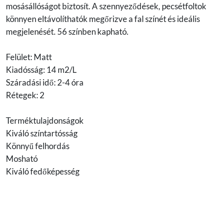
mosásállóságot biztosít. A szennyeződések, pecsétfoltok
könnyen eltávolíthatók megőrizve a fal színét és ideális
megjelenését. 56 színben kapható.
Felület: Matt
Kiadósság: 14 m2/L
Száradási idő: 2-4 óra
Rétegek: 2
Terméktulajdonságok
Kiváló színtartósság
Könnyű felhordás
Mosható
Kiváló fedőképesség