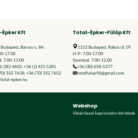
-Épker Kft
Total-Épker-Fülöp Kft
Budapest, Baross u. 84.
1152 Budapest, Rákos út 19.
30-17.00
H-P: 7.00-17.00
: 7.00-13.00
Szombat: 7.00-12.00
1) 283 4602
;
+36 (1) 421 5281
+36 (30) 658-5377
70) 332 7658
;
+36 (70) 332 7652
totalfulop96@gmail.com
total-epker.hu
Webshop
Vásárlással kapcsolatos kérdések