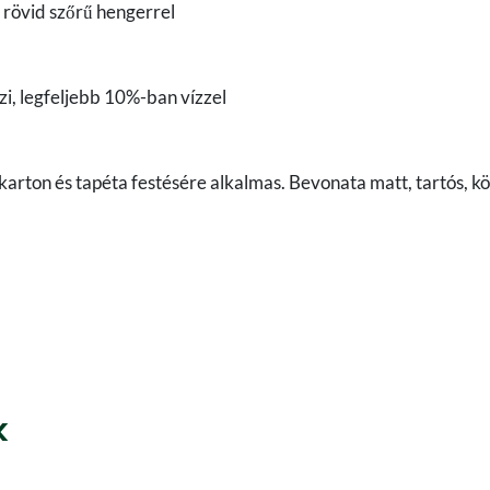
 rövid szőrű hengerrel
i, legfeljebb 10%-ban vízzel
pszkarton és tapéta festésére alkalmas. Bevonata matt, tartós, 
k