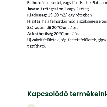
Felhordás:
ecsettel, vagy Poli-Farbe Platinum
Javasolt rétegszám:
1 vagy 2 réteg
Kiadósság:
15-20 m2/l egy rétegben
Hígítás:
ha a felhordás módja szükségessé tesz
Száradási idő 20 °C-on:
2 óra
Átfesthetőség 20 °C-on:
2 óra
Új vakolt felületek, régi festett felületek, gi
tisztítható.
Kapcsolódó termékein