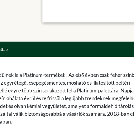
atlap
dülnek le a Platinum-termékek. Az első évben csak fehér szín
z egyrétegű, csepegésmentes, mosható és illatosított beltéri
llé egyre több szín sorakozott fel a Platinum-palettára. Napj
ínkínálata évről évre frissül a legújabb trendeknek megfelelő
t és olyan kémiai vegyületet, amelyet a formaldehid tárolás
 ezáltal válik biztonságosabbá a vásárlók számára. 2018-ban e
iában.