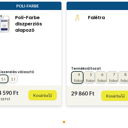
POLI-FARBE
Poli-Farbe
Falétra
diszperziós
alapozó
Termékváltozat
Kiszerelés választó
4
5
6
7
8
5 l
1 l
fokos
fokos
fokos
fokos
fok
4 590 Ft
29 860 Ft
Kosárba
Kosárba
18 Ft/l