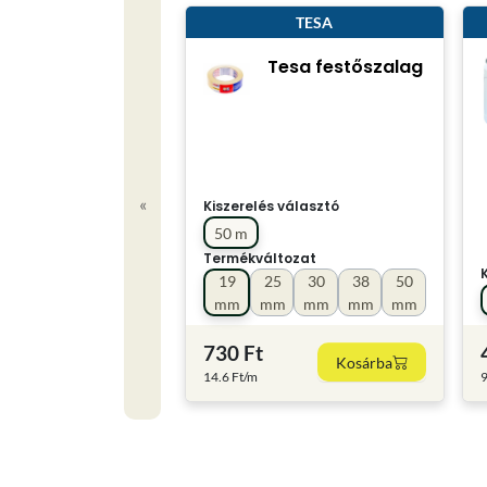
TESA
Tesa festőszalag
«
Kiszerelés választó
50 m
Termékváltozat
19
25
30
38
50
mm
mm
mm
mm
mm
730 Ft
Kosárba
14.6 Ft/m
9