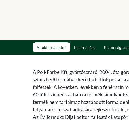
Általános adatok
Felhasználás
Biztonsági ad
A Poli-Farbe Kft. gyártósoráról 2004. óta gör
színezhető formában került a boltok polcaira a
falfesték. A következő években a fehér szín me
60 féle színben kapható a termék, amelynek sz
termék nem tartalmaz hozzáadott formaldehide
folyamatos felszabadítására fejlesztettek ki,
Az Év Terméke Díjat beltéri falfesték kategór