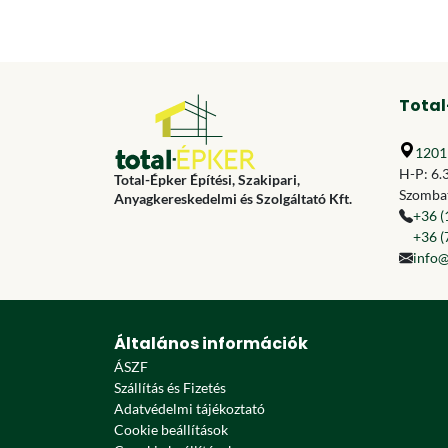
Total
1201 
H-P: 6.
Total-Épker Építési, Szakipari,
Szombat
Anyagkereskedelmi és Szolgáltató Kft.
+36 (
+36 (
info@
Általános információk
ÁSZF
Szállítás és Fizetés
Adatvédelmi tájékoztató
Cookie beállítások