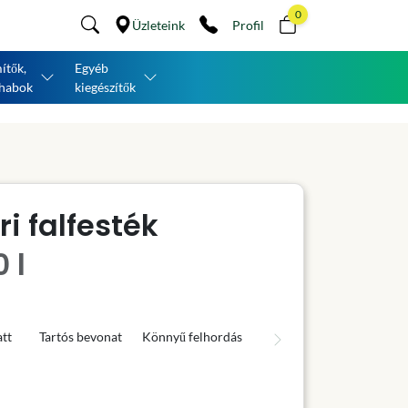
0
Üzleteink
Profil
ítők,
Egyéb
habok
kiegészítők
i falfesték
 l
tt
Tartós bevonat
Könnyű felhordás