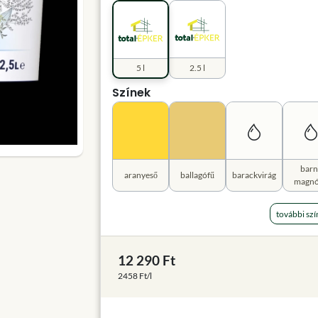
5 l
2.5 l
Színek
barn
aranyeső
ballagófű
barackvirág
magnó
további szí
12 290 Ft
2458 Ft/l