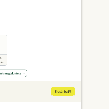
a
lia
nek megtekintése
Kosárba