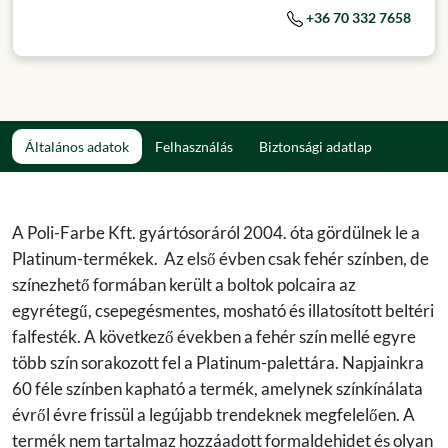
+36 70 332 7658
Általános adatok
Felhasználás
Biztonsági adatlap
A Poli-Farbe Kft. gyártósoráról 2004. óta gördülnek le a
Platinum-termékek. Az első évben csak fehér színben, de
színezhető formában került a boltok polcaira az
egyrétegű, csepegésmentes, mosható és illatosított beltéri
falfesték. A következő években a fehér szín mellé egyre
több szín sorakozott fel a Platinum-palettára. Napjainkra
60 féle színben kapható a termék, amelynek színkínálata
évről évre frissül a legújabb trendeknek megfelelően. A
termék nem tartalmaz hozzáadott formaldehidet és olyan