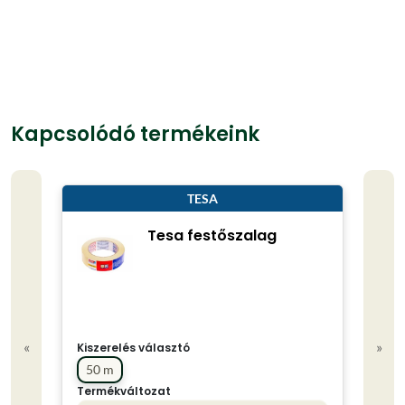
Kapcsolódó termékeink
TESA
Tesa festőszalag
«
»
Kiszerelés választó
50 m
Termékváltozat
Kisze