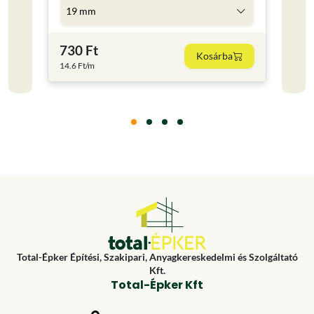
19 mm
5 l
730 Ft
4 59
Kosárba
14.6 Ft/m
918 Ft
Total-Épker Építési, Szakipari, Anyagkereskedelmi és Szolgáltató
Kft.
Total-Épker Kft