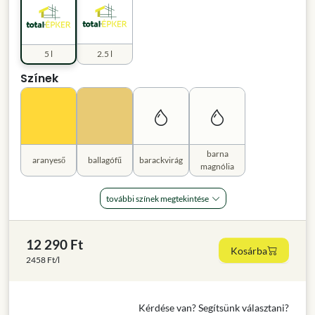
5 l
2.5 l
Színek
barna
aranyeső
ballagófű
barackvirág
magnólia
további színek megtekintése
12 290 Ft
Kosárba
2458 Ft/l
Kérdése van? Segítsünk választani?