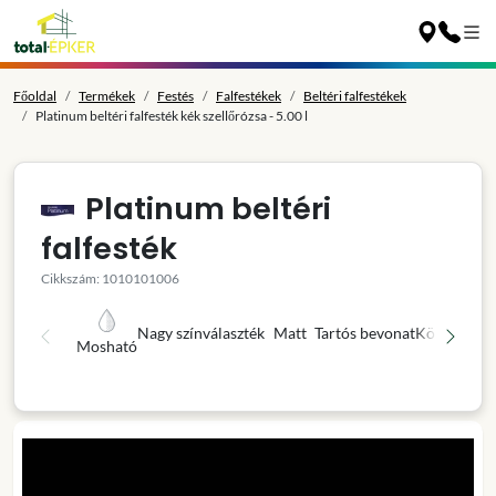
Főoldal
Termékek
Festés
Falfestékek
Beltéri falfestékek
Platinum beltéri falfesték kék szellőrózsa - 5.00 l
Platinum beltéri
falfesték
Cikkszám: 1010101006
Nagy színválaszték
Matt
Tartós bevonat
Könnyű fel
Mosható