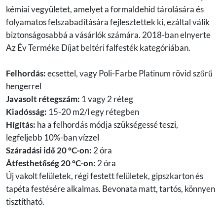
kémiai vegyületet, amelyet a formaldehid tárolására és
folyamatos felszabadítására fejlesztettek ki, ezáltal válik
biztonságosabbá a vásárlók számára. 2018-ban elnyerte
Az Év Terméke Díjat beltéri falfesték kategóriában.
Felhordás:
ecsettel, vagy Poli-Farbe Platinum rövid szőrű
hengerrel
Javasolt rétegszám:
1 vagy 2 réteg
Kiadósság:
15-20 m2/l egy rétegben
Hígítás:
ha a felhordás módja szükségessé teszi,
legfeljebb 10%-ban vízzel
Száradási idő 20 °C-on:
2 óra
Átfesthetőség 20 °C-on:
2 óra
Új vakolt felületek, régi festett felületek, gipszkarton és
tapéta festésére alkalmas. Bevonata matt, tartós, könnyen
tisztítható.