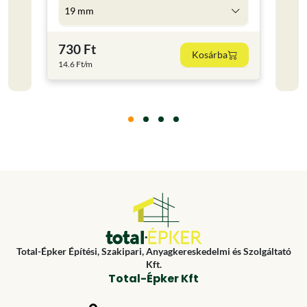
19 mm
5 l
730 Ft
4 59
Kosárba
14.6 Ft/m
918 Ft
Total-Épker Építési, Szakipari, Anyagkereskedelmi és Szolgáltató
Kft.
Total-Épker Kft