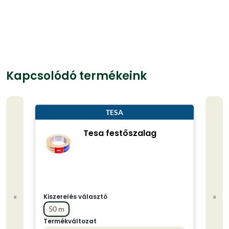
Kapcsolódó termékeink
TESA
Tesa festőszalag
«
»
Kiszerelés választó
50 m
Termékváltozat
Kisze