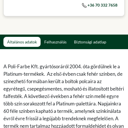
+36 70 332 7658
Általános adatok
Felhasználás
Biztonsági adatlap
A Poli-Farbe Kft. gyártósoráról 2004. óta gördülnek le a
Platinum-termékek. Az első évben csak fehér színben, de
színezhető formában került a boltok polcaira az
egyrétegű, csepegésmentes, mosható és illatosított beltéri
falfesték. A következő években a fehér szín mellé egyre
több szín sorakozott fel a Platinum-palettára. Napjainkra
60 féle színben kapható a termék, amelynek színkínálata
évről évre frissül a legújabb trendeknek megfelelően. A
termék nem tartalmaz hozzáadott formaldehidet és olyan