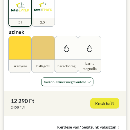
5 l
2.5 l
Színek
barna
aranyeső
ballagófű
barackvirág
magnólia
további színek megtekintése
12 290 Ft
Kosárba
2458 Ft/l
Kérdése van? Segítsünk választani?