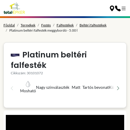
Főoldal
Termékek
Festés
Falfestékek
Beltéri falfestékek
Platinum beltéri falfesték meggybordó - 5.00 l
Platinum beltéri
falfesték
Cikkszám: 30101072
Nagy színválaszték
Matt
Tartós bevonat
Könnyű fel
Mosható