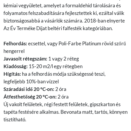
kémiai vegyületet, amelyet a formaldehid tárolására és
folyamatos felszabadítására fejlesztettek ki, ezáltal válik
biztonságosabbá a vásárlók számára. 2018-ban elnyerte
Az Év Terméke Díjat beltéri falfesték kategóriában.
Felhordás:
ecsettel, vagy Poli-Farbe Platinum rövid szőrű
hengerrel
Javasolt rétegszám:
1 vagy 2 réteg
Kiadósság:
15-20 m2/l egy rétegben
Hígítás:
ha a felhordás módja szükségessé teszi,
legfeljebb 10%-ban vízzel
Száradási idő 20 °C-on:
2 óra
Átfesthetőség 20 °C-on:
2 óra
Új vakolt felületek, régi festett felületek, gipszkarton és
tapéta festésére alkalmas. Bevonata matt, tartós, könnyen
tisztítható.