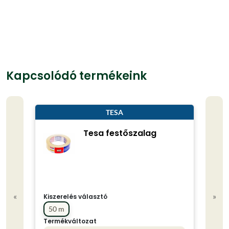
Kapcsolódó termékeink
TESA
Tesa festőszalag
«
»
Kiszerelés választó
50 m
Termékváltozat
Kisze