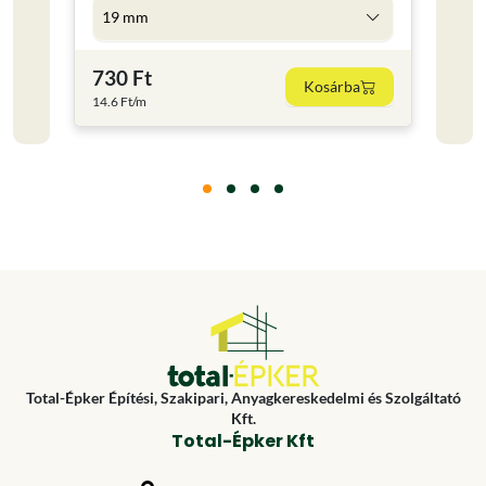
19 mm
5 l
730 Ft
4 59
Kosárba
14.6 Ft/m
918 Ft
Total-Épker Építési, Szakipari, Anyagkereskedelmi és Szolgáltató
Kft.
Total-Épker Kft