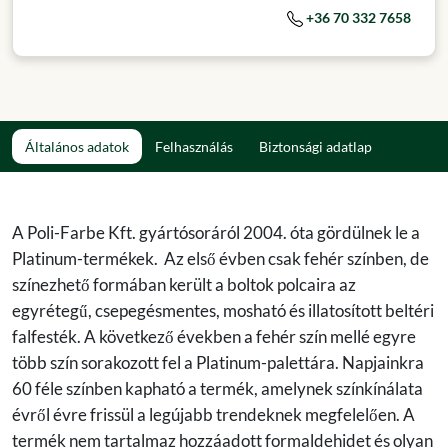
+36 70 332 7658
Általános adatok
Felhasználás
Biztonsági adatlap
A Poli-Farbe Kft. gyártósoráról 2004. óta gördülnek le a
Platinum-termékek. Az első évben csak fehér színben, de
színezhető formában került a boltok polcaira az
egyrétegű, csepegésmentes, mosható és illatosított beltéri
falfesték. A következő években a fehér szín mellé egyre
több szín sorakozott fel a Platinum-palettára. Napjainkra
60 féle színben kapható a termék, amelynek színkínálata
évről évre frissül a legújabb trendeknek megfelelően. A
termék nem tartalmaz hozzáadott formaldehidet és olyan