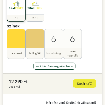
5 l
2.5 l
Színek
barna
aranyeső
ballagófű
barackvirág
magnólia
további színek megtekintése
12 290 Ft
Kosárba
2458 Ft/l
Kérdése van? Segítsünk választani?