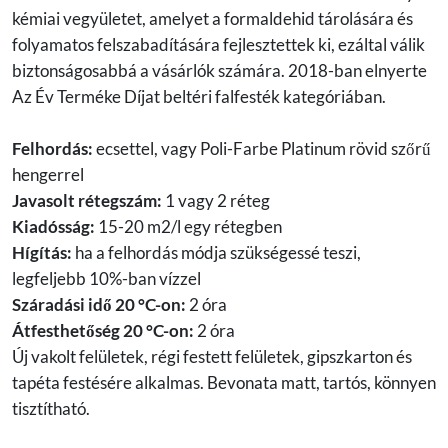
kémiai vegyületet, amelyet a formaldehid tárolására és
folyamatos felszabadítására fejlesztettek ki, ezáltal válik
biztonságosabbá a vásárlók számára. 2018-ban elnyerte
Az Év Terméke Díjat beltéri falfesték kategóriában.
Felhordás:
ecsettel, vagy Poli-Farbe Platinum rövid szőrű
hengerrel
Javasolt rétegszám:
1 vagy 2 réteg
Kiadósság:
15-20 m2/l egy rétegben
Hígítás:
ha a felhordás módja szükségessé teszi,
legfeljebb 10%-ban vízzel
Száradási idő 20 °C-on:
2 óra
Átfesthetőség 20 °C-on:
2 óra
Új vakolt felületek, régi festett felületek, gipszkarton és
tapéta festésére alkalmas. Bevonata matt, tartós, könnyen
tisztítható.