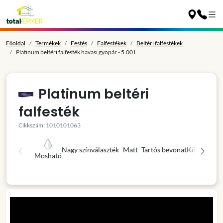
Főoldal
Termékek
Festés
Falfestékek
Beltéri falfestékek
Platinum beltéri falfesték havasi gyopár - 5.00 l
Platinum beltéri
falfesték
Cikkszám: 1010101063
Nagy színválaszték
Matt
Tartós bevonat
Könnyű fel
Mosható