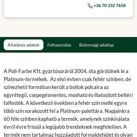
+36 70 332 7658
Általános adatok
Felhasználás
Biztonsági adatlap
A Poli-Farbe Kft. gyártósoráról 2004. óta gördülnek le a
Platinum-termékek. Az első évben csak fehér színben, de
színezhető formában került a boltok polcaira az
egyrétegű, csepegésmentes, mosható és illatosított beltéri
falfesték. A következő években a fehér szín mellé egyre
több szín sorakozott fel a Platinum-palettára. Napjainkra
60 féle színben kapható a termék, amelynek színkínálata
évről évre frissül a legújabb trendeknek megfelelően. A
termék nem tartalmaz hozzáadott formaldehidet és olyan