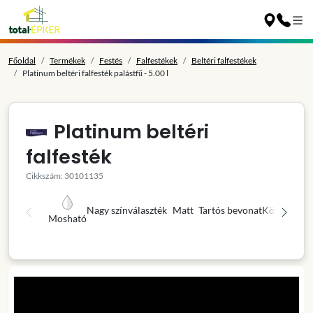
Főoldal
Termékek
Festés
Falfestékek
Beltéri falfestékek
Platinum beltéri falfesték palástfű - 5.00 l
Platinum beltéri
falfesték
Cikkszám: 30101135
Nagy színválaszték
Matt
Tartós bevonat
Könnyű fel
Mosható