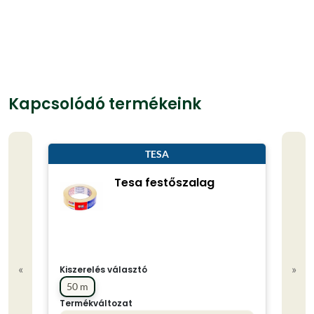
Kapcsolódó termékeink
TESA
Tesa festőszalag
«
»
Kiszerelés választó
50 m
Termékváltozat
Kisze