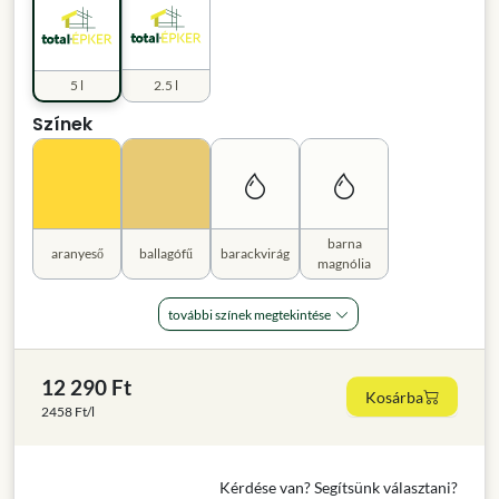
5 l
2.5 l
Színek
barna
aranyeső
ballagófű
barackvirág
magnólia
további színek megtekintése
12 290 Ft
Kosárba
2458 Ft/l
Kérdése van? Segítsünk választani?