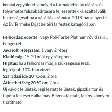
kémiai vegyületet, amelyet a formaldehid tárolására és
folyamatos felszabadítására fejlesztettek ki, ezáltal válik
biztonságosabbá a vásárlók számára. 2018-ban elnyerte
Az Év Terméke Díjat beltéri falfesték kategóriában.
Felhordás:
ecsettel, vagy Poli-Farbe Platinum rövid szőrű
hengerrel
Javasolt rétegszám:
1 vagy 2 réteg
Kiadósság:
15-20 m2/l egy rétegben
Hígítás:
ha a felhordás módja szükségessé teszi,
legfeljebb 10%-ban vízzel
Száradási idő 20 °C-on:
2 óra
Átfesthetőség 20 °C-on:
2 óra
Új vakolt felületek, régi festett felületek, gipszkarton és
tapéta festésére alkalmas. Bevonata matt, tartós, könnyen
tisztítható.