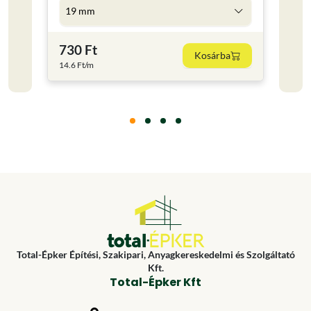
19 mm
5 l
730 Ft
4 59
Kosárba
14.6 Ft/m
918 Ft
Total-Épker Építési, Szakipari, Anyagkereskedelmi és Szolgáltató
Kft.
Total-Épker Kft