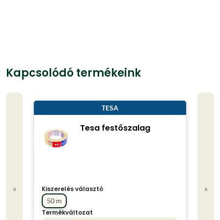
Kapcsolódó termékeink
TESA
Tesa festőszalag
«
»
Kiszerelés választó
50 m
Termékváltozat
Kisze