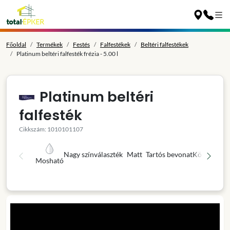
Főoldal
Termékek
Festés
Falfestékek
Beltéri falfestékek
Platinum beltéri falfesték frézia - 5.00 l
Platinum beltéri
falfesték
Cikkszám: 1010101107
Nagy színválaszték
Matt
Tartós bevonat
Könnyű fel
Mosható