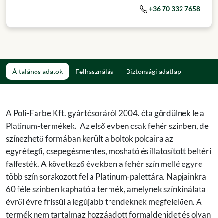
+36 70 332 7658
Általános adatok
Felhasználás
Biztonsági adatlap
A Poli-Farbe Kft. gyártósoráról 2004. óta gördülnek le a
Platinum-termékek. Az első évben csak fehér színben, de
színezhető formában került a boltok polcaira az
egyrétegű, csepegésmentes, mosható és illatosított beltéri
falfesték. A következő években a fehér szín mellé egyre
több szín sorakozott fel a Platinum-palettára. Napjainkra
60 féle színben kapható a termék, amelynek színkínálata
évről évre frissül a legújabb trendeknek megfelelően. A
termék nem tartalmaz hozzáadott formaldehidet és olyan