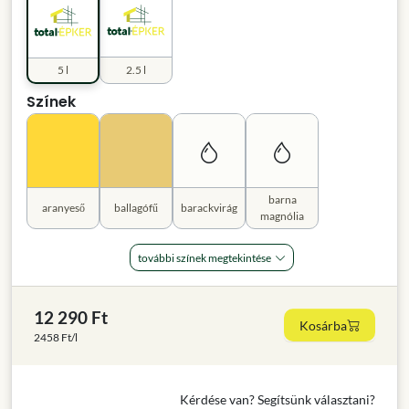
5 l
2.5 l
Színek
barna
aranyeső
ballagófű
barackvirág
magnólia
további színek megtekintése
12 290 Ft
Kosárba
2458 Ft/l
Kérdése van? Segítsünk választani?