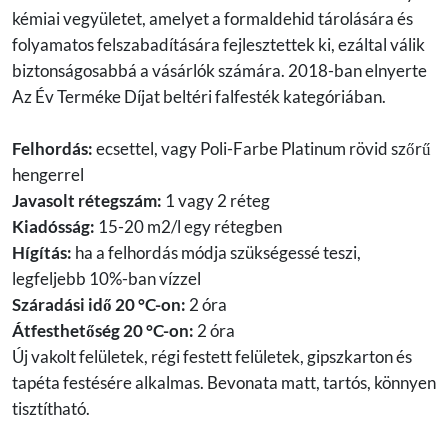
kémiai vegyületet, amelyet a formaldehid tárolására és
folyamatos felszabadítására fejlesztettek ki, ezáltal válik
biztonságosabbá a vásárlók számára. 2018-ban elnyerte
Az Év Terméke Díjat beltéri falfesték kategóriában.
Felhordás:
ecsettel, vagy Poli-Farbe Platinum rövid szőrű
hengerrel
Javasolt rétegszám:
1 vagy 2 réteg
Kiadósság:
15-20 m2/l egy rétegben
Hígítás:
ha a felhordás módja szükségessé teszi,
legfeljebb 10%-ban vízzel
Száradási idő 20 °C-on:
2 óra
Átfesthetőség 20 °C-on:
2 óra
Új vakolt felületek, régi festett felületek, gipszkarton és
tapéta festésére alkalmas. Bevonata matt, tartós, könnyen
tisztítható.