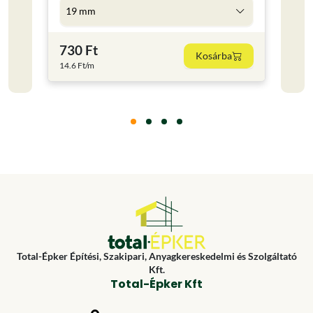
19 mm
5 l
730 Ft
4 59
Kosárba
14.6 Ft/m
918 Ft
Total-Épker Építési, Szakipari, Anyagkereskedelmi és Szolgáltató
Kft.
Total-Épker Kft