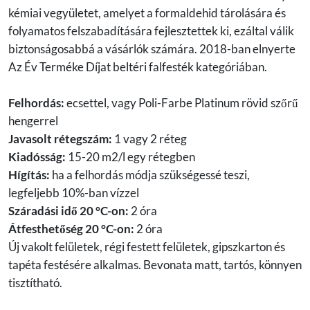
kémiai vegyületet, amelyet a formaldehid tárolására és
folyamatos felszabadítására fejlesztettek ki, ezáltal válik
biztonságosabbá a vásárlók számára. 2018-ban elnyerte
Az Év Terméke Díjat beltéri falfesték kategóriában.
Felhordás:
ecsettel, vagy Poli-Farbe Platinum rövid szőrű
hengerrel
Javasolt rétegszám:
1 vagy 2 réteg
Kiadósság:
15-20 m2/l egy rétegben
Hígítás:
ha a felhordás módja szükségessé teszi,
legfeljebb 10%-ban vízzel
Száradási idő 20 °C-on:
2 óra
Átfesthetőség 20 °C-on:
2 óra
Új vakolt felületek, régi festett felületek, gipszkarton és
tapéta festésére alkalmas. Bevonata matt, tartós, könnyen
tisztítható.