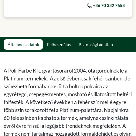
+36 70 332 7658
Általános adatok
Felhasználás
Biztonsági adatlap
A Poli-Farbe Kft. gyártósoráról 2004. óta gördülnek le a
Platinum-termékek. Az első évben csak fehér színben, de
színezhető formában került a boltok polcaira az
egyrétegű, csepegésmentes, mosható és illatosított beltéri
falfesték. A következő években a fehér szín mellé egyre
több szín sorakozott fel a Platinum-palettára. Napjainkra
60 féle színben kapható a termék, amelynek színkínálata
évről évre frissül a legújabb trendeknek megfelelően. A
termék nem tartalmaz hozzáadott formaldehidet és olyan