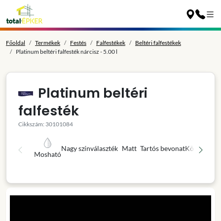
Főoldal
Termékek
Festés
Falfestékek
Beltéri falfestékek
Platinum beltéri falfesték nárcisz - 5.00 l
Platinum beltéri
falfesték
Cikkszám: 30101084
Nagy színválaszték
Matt
Tartós bevonat
Könnyű fel
Mosható