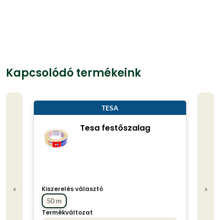
Kapcsolódó termékeink
TESA
Tesa festőszalag
«
»
Kiszerelés választó
50 m
Termékváltozat
Kisze