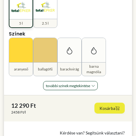
5 l
2.5 l
Színek
barna
aranyeső
ballagófű
barackvirág
magnólia
további színek megtekintése
12 290 Ft
Kosárba
2458 Ft/l
Kérdése van? Segítsünk választani?