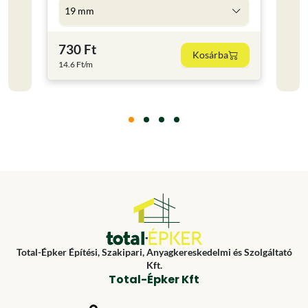
19 mm
5 l
730 Ft
4 59
Kosárba
14.6 Ft/m
918 Ft
Total-Épker Építési, Szakipari, Anyagkereskedelmi és Szolgáltató
Kft.
Total-Épker Kft