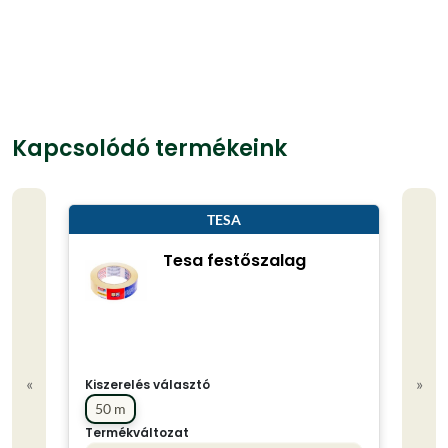
Kapcsolódó termékeink
TESA
Tesa festőszalag
«
»
Kiszerelés választó
50 m
Termékváltozat
Kisze