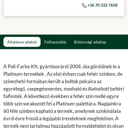
+36 70 332 7658
Általános adatok
Felhasználás
Biztonsági adatlap
A Poli-Farbe Kft. gyártósoráról 2004. óta gördülnek le a
Platinum-termékek. Az első évben csak fehér színben, de
színezhető formában került a boltok polcaira az
egyrétegű, csepegésmentes, mosható és illatosított beltéri
falfesték. A következő években a fehér szín mellé egyre
több szín sorakozott fel a Platinum-palettára. Napjainkra
60 féle színben kapható a termék, amelynek színkínálata
évről évre frissül a legújabb trendeknek megfelelően. A
termék nem tartalmaz hozzáadott formaldehidet és olyan