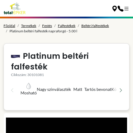
Főoldal
Termékek
Festés
Falfestékek
Beltéri falfestékek
Platinum beltéri falfesték napraforgó - 5.00 l
Platinum beltéri
falfesték
Cikkszám: 30101081
Nagy színválaszték
Matt
Tartós bevonat
Könnyű fel
Mosható