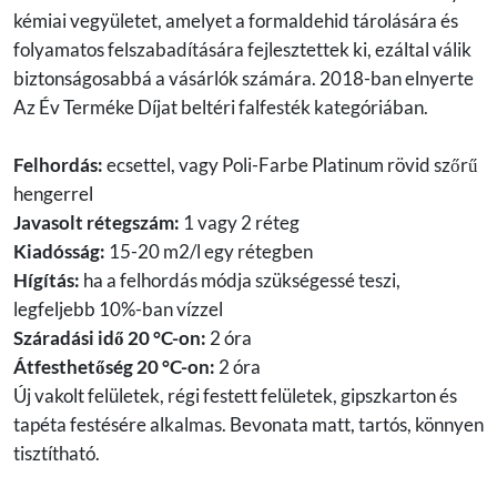
kémiai vegyületet, amelyet a formaldehid tárolására és
folyamatos felszabadítására fejlesztettek ki, ezáltal válik
biztonságosabbá a vásárlók számára. 2018-ban elnyerte
Az Év Terméke Díjat beltéri falfesték kategóriában.
Felhordás:
ecsettel, vagy Poli-Farbe Platinum rövid szőrű
hengerrel
Javasolt rétegszám:
1 vagy 2 réteg
Kiadósság:
15-20 m2/l egy rétegben
Hígítás:
ha a felhordás módja szükségessé teszi,
legfeljebb 10%-ban vízzel
Száradási idő 20 °C-on:
2 óra
Átfesthetőség 20 °C-on:
2 óra
Új vakolt felületek, régi festett felületek, gipszkarton és
tapéta festésére alkalmas. Bevonata matt, tartós, könnyen
tisztítható.