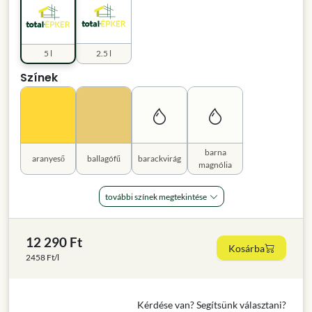
5 l
2.5 l
Színek
barna
aranyeső
ballagófű
barackvirág
magnólia
további színek megtekintése
12 290 Ft
Kosárba
2458 Ft/l
Kérdése van? Segítsünk választani?