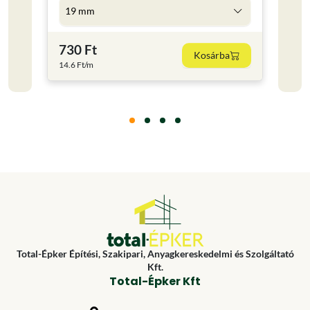
19 mm
5 l
730 Ft
4 59
Kosárba
14.6 Ft/m
918 Ft
Total-Épker Építési, Szakipari, Anyagkereskedelmi és Szolgáltató
Kft.
Total-Épker Kft