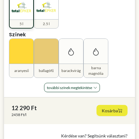
5 l
2.5 l
Színek
barna
aranyeső
ballagófű
barackvirág
magnólia
további színek megtekintése
12 290 Ft
Kosárba
2458 Ft/l
Kérdése van? Segítsünk választani?