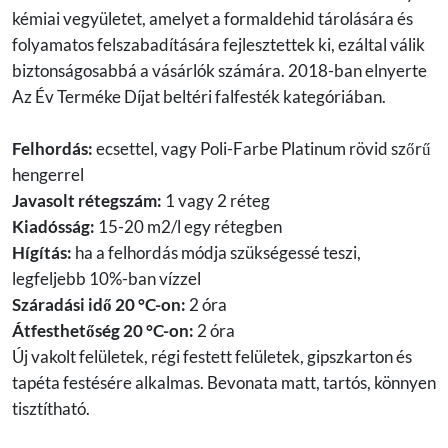
kémiai vegyületet, amelyet a formaldehid tárolására és
folyamatos felszabadítására fejlesztettek ki, ezáltal válik
biztonságosabbá a vásárlók számára. 2018-ban elnyerte
Az Év Terméke Díjat beltéri falfesték kategóriában.
Felhordás:
ecsettel, vagy Poli-Farbe Platinum rövid szőrű
hengerrel
Javasolt rétegszám:
1 vagy 2 réteg
Kiadósság:
15-20 m2/l egy rétegben
Hígítás:
ha a felhordás módja szükségessé teszi,
legfeljebb 10%-ban vízzel
Száradási idő 20 °C-on:
2 óra
Átfesthetőség 20 °C-on:
2 óra
Új vakolt felületek, régi festett felületek, gipszkarton és
tapéta festésére alkalmas. Bevonata matt, tartós, könnyen
tisztítható.