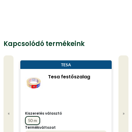
Kapcsolódó termékeink
TESA
Tesa festőszalag
«
»
Kiszerelés választó
50 m
Termékváltozat
Kisze