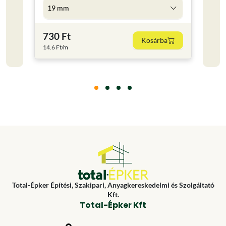
19 mm
5 l
730 Ft
4 59
Kosárba
14.6 Ft/m
918 Ft
Total-Épker Építési, Szakipari, Anyagkereskedelmi és Szolgáltató
Kft.
Total-Épker Kft