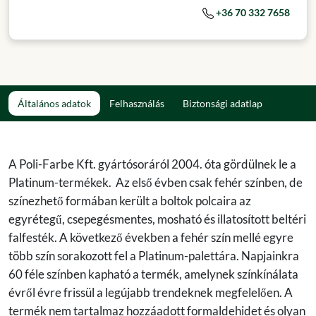
+36 70 332 7658
Általános adatok
Felhasználás
Biztonsági adatlap
A Poli-Farbe Kft. gyártósoráról 2004. óta gördülnek le a
Platinum-termékek. Az első évben csak fehér színben, de
színezhető formában került a boltok polcaira az
egyrétegű, csepegésmentes, mosható és illatosított beltéri
falfesték. A következő években a fehér szín mellé egyre
több szín sorakozott fel a Platinum-palettára. Napjainkra
60 féle színben kapható a termék, amelynek színkínálata
évről évre frissül a legújabb trendeknek megfelelően. A
termék nem tartalmaz hozzáadott formaldehidet és olyan