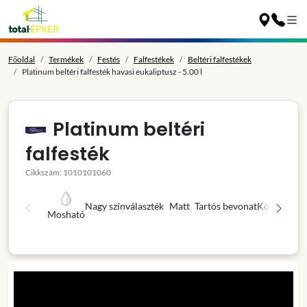
Főoldal
Termékek
Festés
Falfestékek
Beltéri falfestékek
Platinum beltéri falfesték havasi eukaliptusz - 5.00 l
Platinum beltéri
falfesték
Cikkszám: 1010101060
Nagy színválaszték
Matt
Tartós bevonat
Könnyű fel
Mosható