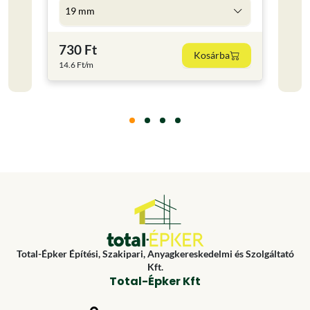
19 mm
5 l
730 Ft
4 59
Kosárba
14.6 Ft/m
918 Ft
Total-Épker Építési, Szakipari, Anyagkereskedelmi és Szolgáltató
Kft.
Total-Épker Kft