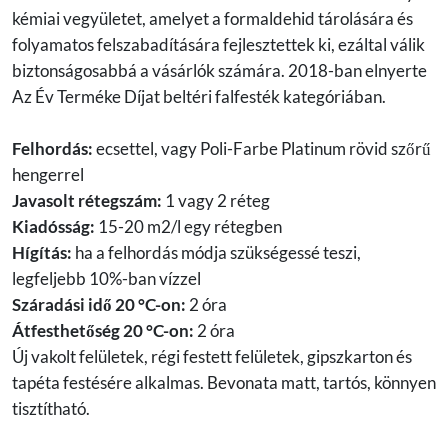
kémiai vegyületet, amelyet a formaldehid tárolására és
folyamatos felszabadítására fejlesztettek ki, ezáltal válik
biztonságosabbá a vásárlók számára. 2018-ban elnyerte
Az Év Terméke Díjat beltéri falfesték kategóriában.
Felhordás:
ecsettel, vagy Poli-Farbe Platinum rövid szőrű
hengerrel
Javasolt rétegszám:
1 vagy 2 réteg
Kiadósság:
15-20 m2/l egy rétegben
Hígítás:
ha a felhordás módja szükségessé teszi,
legfeljebb 10%-ban vízzel
Száradási idő 20 °C-on:
2 óra
Átfesthetőség 20 °C-on:
2 óra
Új vakolt felületek, régi festett felületek, gipszkarton és
tapéta festésére alkalmas. Bevonata matt, tartós, könnyen
tisztítható.