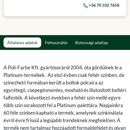
+36 70 332 7658
Általános adatok
Felhasználás
Biztonsági adatlap
A Poli-Farbe Kft. gyártósoráról 2004. óta gördülnek le a
Platinum-termékek. Az első évben csak fehér színben, de
színezhető formában került a boltok polcaira az
egyrétegű, csepegésmentes, mosható és illatosított beltéri
falfesték. A következő években a fehér szín mellé egyre
több szín sorakozott fel a Platinum-palettára. Napjainkra
60 féle színben kapható a termék, amelynek színkínálata
évről évre frissül a legújabb trendeknek megfelelően. A
termék nem tartalmaz hozzáadott formaldehidet és olyan