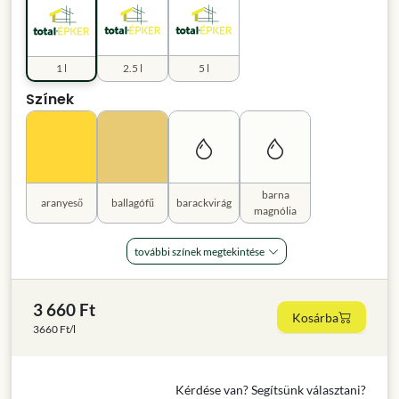
1 l
2.5 l
5 l
Színek
barna
aranyeső
ballagófű
barackvirág
magnólia
további színek megtekintése
3 660 Ft
Kosárba
3660 Ft/l
Kérdése van? Segítsünk választani?