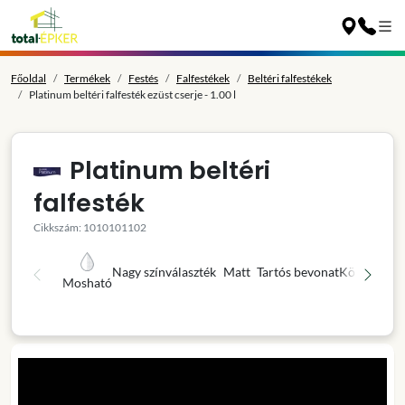
Főoldal
Termékek
Festés
Falfestékek
Beltéri falfestékek
Platinum beltéri falfesték ezüst cserje - 1.00 l
Platinum beltéri
falfesték
Cikkszám: 1010101102
Nagy színválaszték
Matt
Tartós bevonat
Könnyű fel
Mosható