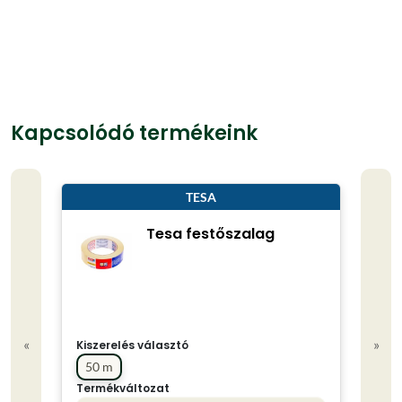
Kapcsolódó termékeink
TESA
Tesa festőszalag
«
»
Kiszerelés választó
50 m
Termékváltozat
Kisze