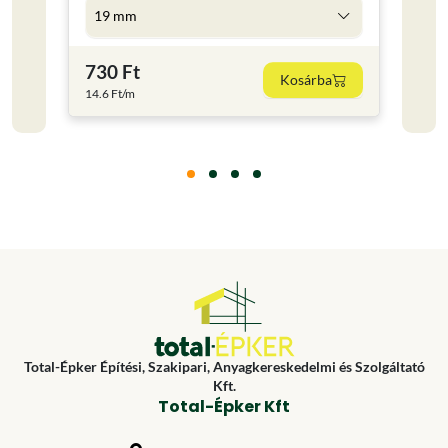
19 mm
5 l
730 Ft
4 59
Kosárba
14.6 Ft/m
918 Ft
Total-Épker Építési, Szakipari, Anyagkereskedelmi és Szolgáltató
Kft.
Total-Épker Kft