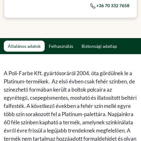
+36 70 332 7658
Általános adatok
Felhasználás
Biztonsági adatlap
A Poli-Farbe Kft. gyártósoráról 2004. óta gördülnek le a
Platinum-termékek. Az első évben csak fehér színben, de
színezhető formában került a boltok polcaira az
egyrétegű, csepegésmentes, mosható és illatosított beltéri
falfesték. A következő években a fehér szín mellé egyre
több szín sorakozott fel a Platinum-palettára. Napjainkra
60 féle színben kapható a termék, amelynek színkínálata
évről évre frissül a legújabb trendeknek megfelelően. A
termék nem tartalmaz hozzáadott formaldehidet és olyan