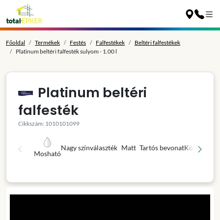
Főoldal
Termékek
Festés
Falfestékek
Beltéri falfestékek
Platinum beltéri falfesték sulyom - 1.00 l
Platinum beltéri
falfesték
Cikkszám: 1010101099
Nagy színválaszték
Matt
Tartós bevonat
Könnyű fel
Mosható