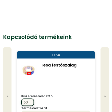
Kapcsolódó termékeink
TESA
Tesa festőszalag
«
»
Kiszerelés választó
50 m
Termékváltozat
Kisze