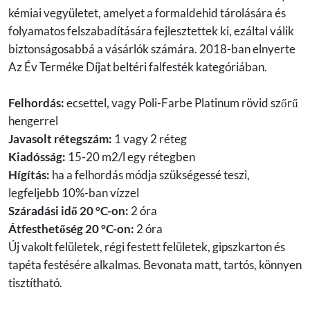
kémiai vegyületet, amelyet a formaldehid tárolására és
folyamatos felszabadítására fejlesztettek ki, ezáltal válik
biztonságosabbá a vásárlók számára. 2018-ban elnyerte
Az Év Terméke Díjat beltéri falfesték kategóriában.
Felhordás:
ecsettel, vagy Poli-Farbe Platinum rövid szőrű
hengerrel
Javasolt rétegszám:
1 vagy 2 réteg
Kiadósság:
15-20 m2/l egy rétegben
Hígítás:
ha a felhordás módja szükségessé teszi,
legfeljebb 10%-ban vízzel
Száradási idő 20 °C-on:
2 óra
Átfesthetőség 20 °C-on:
2 óra
Új vakolt felületek, régi festett felületek, gipszkarton és
tapéta festésére alkalmas. Bevonata matt, tartós, könnyen
tisztítható.