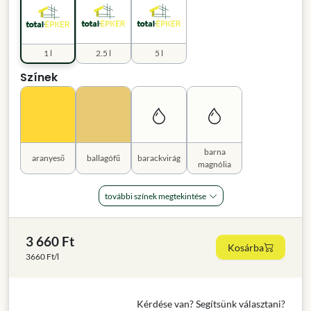
1 l
2.5 l
5 l
Színek
barna
aranyeső
ballagófű
barackvirág
magnólia
további színek megtekintése
3 660 Ft
Kosárba
3660 Ft/l
Kérdése van? Segítsünk választani?