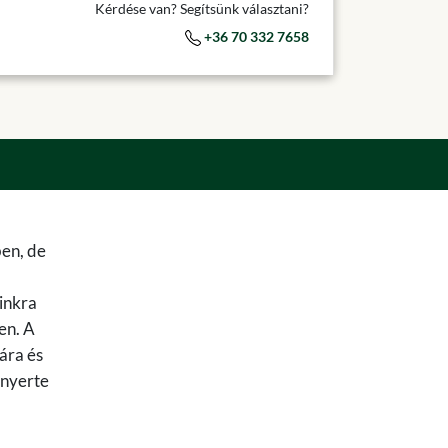
Kérdése van? Segítsünk választani?
+36 70 332 7658
ben, de
ainkra
en. A
ára és
lnyerte