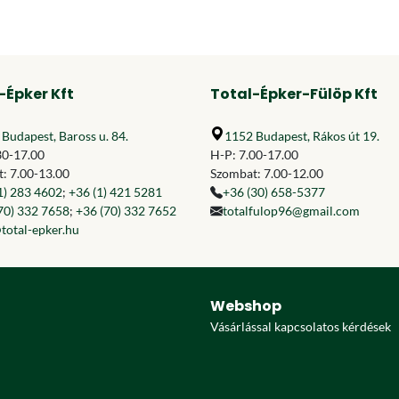
-Épker Kft
Total-Épker-Fülöp Kft
Budapest, Baross u. 84.
1152 Budapest, Rákos út 19.
30-17.00
H-P: 7.00-17.00
: 7.00-13.00
Szombat: 7.00-12.00
1) 283 4602
;
+36 (1) 421 5281
+36 (30) 658-5377
70) 332 7658
;
+36 (70) 332 7652
totalfulop96@gmail.com
total-epker.hu
Webshop
Vásárlással kapcsolatos kérdések