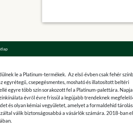
atlap
dülnek le a Platinum-termékek. Az első évben csak fehér szín
z egyrétegű, csepegésmentes, mosható és illatosított beltéri
llé egyre több szín sorakozott fel a Platinum-palettára. Napj
ínkínálata évről évre frissül a legújabb trendeknek megfelelő
t és olyan kémiai vegyületet, amelyet a formaldehid tárolás
 ezáltal válik biztonságosabbá a vásárlók számára. 2018-ban e
iában.