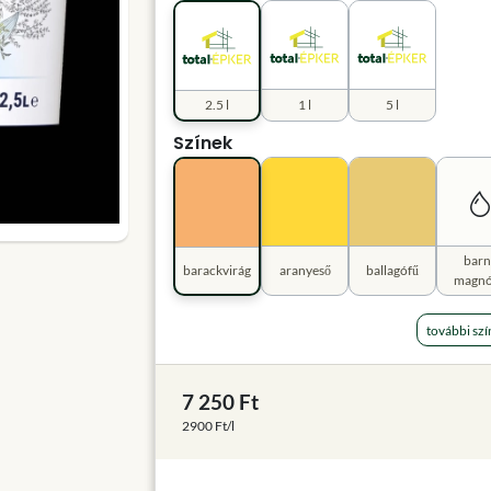
2.5 l
1 l
5 l
Színek
barn
barackvirág
aranyeső
ballagófű
magnó
további szí
7 250 Ft
2900 Ft/l