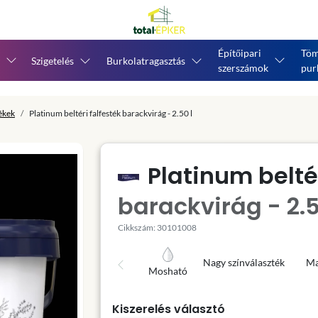
Építőipari
Töm
Szigetelés
Burkolatragasztás
szerszámok
pur
tékek
Platinum beltéri falfesték barackvirág - 2.50 l
Platinum beltér
barackvirág - 2.5
Cikkszám: 30101008
Nagy színválaszték
Ma
Mosható
Kiszerelés választó