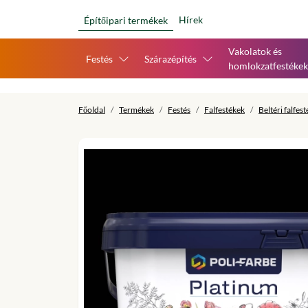
Hírek
Építőipari termékek
Vakolatok és
Festés
Szárazépítés
homlokzatfestékek
Főoldal
Termékek
Festés
Falfestékek
Beltéri falfes