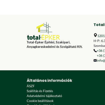
Total
1201 
H-P: 6.
Total-Épker Építési, Szakipari,
Szombat
Anyagkereskedelmi és Szolgáltató Kft.
+36 (
+36 (
info@
Általános információk
ÁSZF
Szállítás és Fizetés
Adatvédelmi tájékoztató
Cookie beállítások