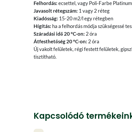
Felhordás:
ecsettel, vagy Poli-Farbe Platinum
Javasolt rétegszám:
1 vagy 2 réteg
Kiadósság:
15-20 m2/l egy rétegben
Hígítás:
ha a felhordás módja szükségessé tesz
Száradási idő 20 °C-on:
2 óra
Átfesthetőség 20 °C-on:
2 óra
Új vakolt felületek, régi festett felületek, gi
tisztítható.
Kapcsolódó termékein