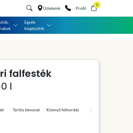
0
Üzleteink
Profil
ítők,
Egyéb
habok
kiegészítők
i falfesték
0 l
tt
Tartós bevonat
Könnyű felhordás