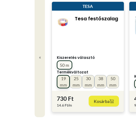
TESA
Tesa festőszalag
«
Kiszerelés választó
50 m
Termékváltozat
19
25
30
38
50
mm
mm
mm
mm
mm
730 Ft
Kosárba
14.6 Ft/m
9