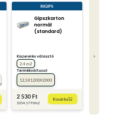
RIGIPS
Gipszkarton
normál
(standard)
»
Kiszerelés választó
2.4 m2
Termékváltozat
12,5X1200X2000
os
2 530 Ft
Kosárba
1054.17 Ft/m2