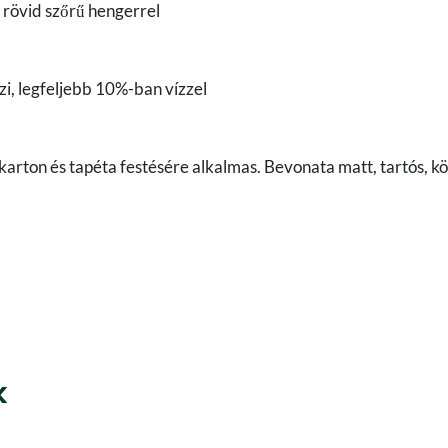
 rövid szőrű hengerrel
i, legfeljebb 10%-ban vízzel
pszkarton és tapéta festésére alkalmas. Bevonata matt, tartós, 
k