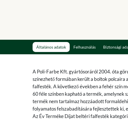
Általános adatok
Felhasználás
Biztonsági ad
A Poli-Farbe Kft. gyártósoráról 2004. óta gör
színezhető formában került a boltok polcaira a
falfesték. A következő években a fehér szín me
60 féle színben kapható a termék, amelynek sz
termék nem tartalmaz hozzáadott formaldehide
folyamatos felszabadítására fejlesztettek ki,
Az Év Terméke Díjat beltéri falfesték kategór