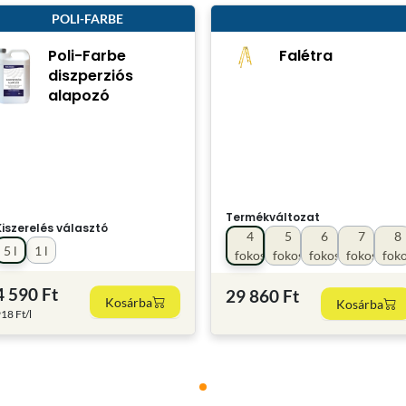
POLI-FARBE
Poli-Farbe
Falétra
diszperziós
alapozó
Termékváltozat
Kiszerelés választó
4
5
6
7
8
5 l
1 l
fokos
fokos
fokos
fokos
fok
4 590 Ft
29 860 Ft
Kosárba
Kosárba
18 Ft/l