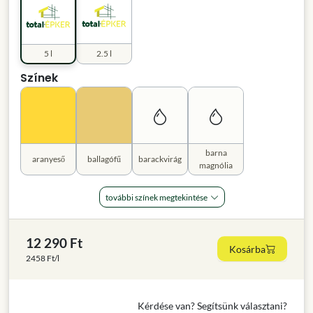
5 l
2.5 l
Színek
barna
aranyeső
ballagófű
barackvirág
magnólia
további színek megtekintése
12 290 Ft
Kosárba
2458 Ft/l
Kérdése van? Segítsünk választani?