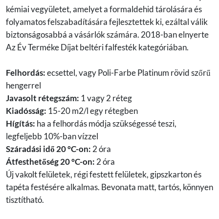
kémiai vegyületet, amelyet a formaldehid tárolására és
folyamatos felszabadítására fejlesztettek ki, ezáltal válik
biztonságosabbá a vásárlók számára. 2018-ban elnyerte
Az Év Terméke Díjat beltéri falfesték kategóriában.
Felhordás:
ecsettel, vagy Poli-Farbe Platinum rövid szőrű
hengerrel
Javasolt rétegszám:
1 vagy 2 réteg
Kiadósság:
15-20 m2/l egy rétegben
Hígítás:
ha a felhordás módja szükségessé teszi,
legfeljebb 10%-ban vízzel
Száradási idő 20 °C-on:
2 óra
Átfesthetőség 20 °C-on:
2 óra
Új vakolt felületek, régi festett felületek, gipszkarton és
tapéta festésére alkalmas. Bevonata matt, tartós, könnyen
tisztítható.