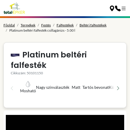
Főoldal
Termékek
Festés
Falfestékek
Beltéri falfestékek
Platinum beltéri falfesték csillagánizs - 5.00 l
Platinum beltéri
falfesték
Cikkszám: 50101150
Nagy színválaszték
Matt
Tartós bevonat
Könnyű fel
Mosható