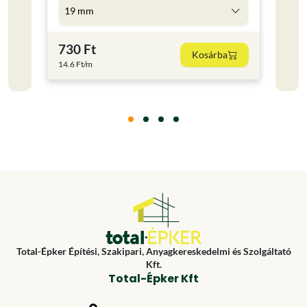
19 mm
5 l
730 Ft
4 59
Kosárba
14.6 Ft/m
918 Ft
Total-Épker Építési, Szakipari, Anyagkereskedelmi és Szolgáltató
Kft.
Total-Épker Kft