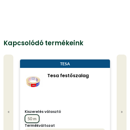
Kapcsolódó termékeink
TESA
Tesa festőszalag
«
»
Kiszerelés választó
50 m
Termékváltozat
Kisze