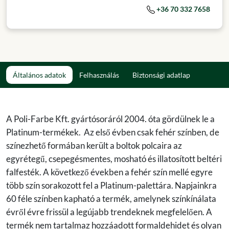
+36 70 332 7658
Általános adatok
Felhasználás
Biztonsági adatlap
A Poli-Farbe Kft. gyártósoráról 2004. óta gördülnek le a
Platinum-termékek. Az első évben csak fehér színben, de
színezhető formában került a boltok polcaira az
egyrétegű, csepegésmentes, mosható és illatosított beltéri
falfesték. A következő években a fehér szín mellé egyre
több szín sorakozott fel a Platinum-palettára. Napjainkra
60 féle színben kapható a termék, amelynek színkínálata
évről évre frissül a legújabb trendeknek megfelelően. A
termék nem tartalmaz hozzáadott formaldehidet és olyan