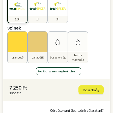
2.5 l
1 l
5 l
Színek
barna
aranyeső
ballagófű
barackvirág
magnólia
további színek megtekintése
7 250 Ft
Kosárba
2900 Ft/l
Kérdése van? Segítsünk választani?