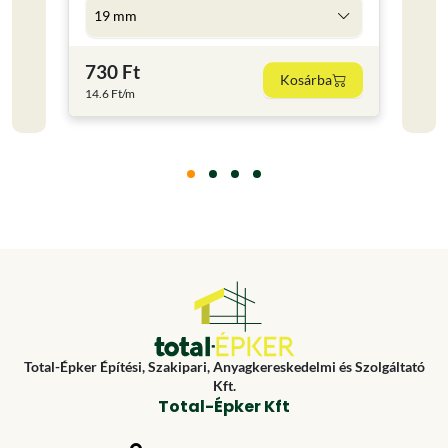
19 mm
5 l
730 Ft
4 59
Kosárba
14.6 Ft/m
918 Ft
Total-Épker Építési, Szakipari, Anyagkereskedelmi és Szolgáltató
Kft.
Total-Épker Kft