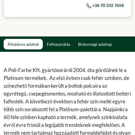
+36 70 332 7658
Általános adatok
Felhasználás
Biztonsági adatlap
A Poli-Farbe Kft. gyártósoráról 2004. óta gördülnek le a
Platinum-termékek. Az első évben csak fehér színben, de
színezhető formában került a boltok polcaira az
egyrétegű, csepegésmentes, mosható és illatosított beltéri
falfesték. A következő években a fehér szín mellé egyre
több szín sorakozott fel a Platinum-palettára. Napjainkra
60 féle színben kapható a termék, amelynek színkínálata
évről évre frissül a legújabb trendeknek megfelelően. A
termék nem tartalmaz hozzáadott formaldehidet és olyan