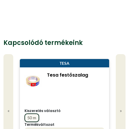
Kapcsolódó termékeink
TESA
Tesa festőszalag
«
»
Kiszerelés választó
50 m
Termékváltozat
Kisze