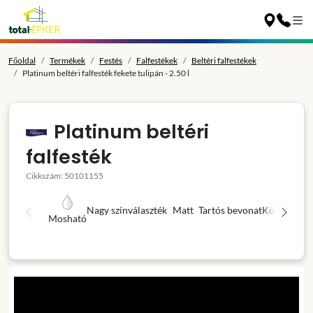
Főoldal
Termékek
Festés
Falfestékek
Beltéri falfestékek
Platinum beltéri falfesték fekete tulipán - 2.50 l
Platinum beltéri
falfesték
Cikkszám: 50101155
Nagy színválaszték
Matt
Tartós bevonat
Könnyű fel
Mosható