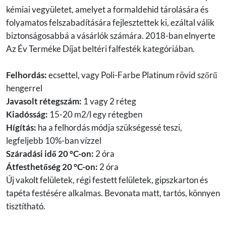
kémiai vegyületet, amelyet a formaldehid tárolására és
folyamatos felszabadítására fejlesztettek ki, ezáltal válik
biztonságosabbá a vásárlók számára. 2018-ban elnyerte
Az Év Terméke Díjat beltéri falfesték kategóriában.
Felhordás:
ecsettel, vagy Poli-Farbe Platinum rövid szőrű
hengerrel
Javasolt rétegszám:
1 vagy 2 réteg
Kiadósság:
15-20 m2/l egy rétegben
Hígítás:
ha a felhordás módja szükségessé teszi,
legfeljebb 10%-ban vízzel
Száradási idő 20 °C-on:
2 óra
Átfesthetőség 20 °C-on:
2 óra
Új vakolt felületek, régi festett felületek, gipszkarton és
tapéta festésére alkalmas. Bevonata matt, tartós, könnyen
tisztítható.