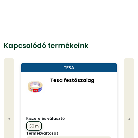
Kapcsolódó termékeink
TESA
Tesa festőszalag
«
»
Kiszerelés választó
50 m
Termékváltozat
Kisze