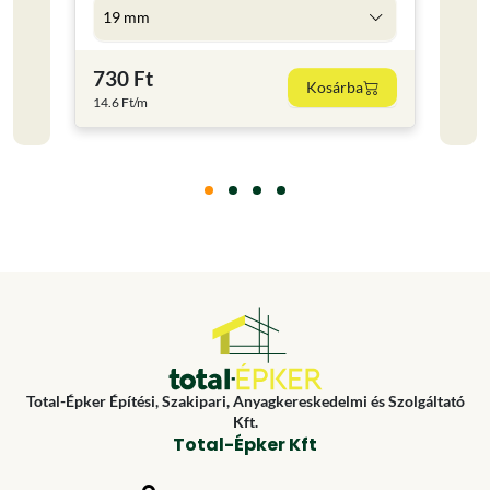
19 mm
5 l
730 Ft
4 59
Kosárba
14.6 Ft/m
918 Ft
Total-Épker Építési, Szakipari, Anyagkereskedelmi és Szolgáltató
Kft.
Total-Épker Kft