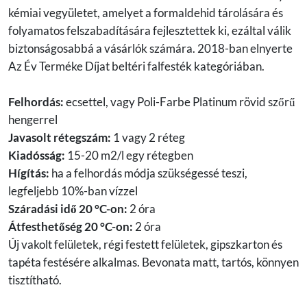
kémiai vegyületet, amelyet a formaldehid tárolására és
folyamatos felszabadítására fejlesztettek ki, ezáltal válik
biztonságosabbá a vásárlók számára. 2018-ban elnyerte
Az Év Terméke Díjat beltéri falfesték kategóriában.
Felhordás:
ecsettel, vagy Poli-Farbe Platinum rövid szőrű
hengerrel
Javasolt rétegszám:
1 vagy 2 réteg
Kiadósság:
15-20 m2/l egy rétegben
Hígítás:
ha a felhordás módja szükségessé teszi,
legfeljebb 10%-ban vízzel
Száradási idő 20 °C-on:
2 óra
Átfesthetőség 20 °C-on:
2 óra
Új vakolt felületek, régi festett felületek, gipszkarton és
tapéta festésére alkalmas. Bevonata matt, tartós, könnyen
tisztítható.