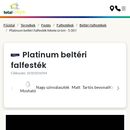
Főoldal
Termékek
Festés
Falfestékek
Beltéri falfestékek
Platinum beltéri falfesték fekete üröm - 5.00 l
Platinum beltéri
falfesték
Cikkszám: 1010101054
Nagy színválaszték
Matt
Tartós bevonat
Könnyű fel
Mosható