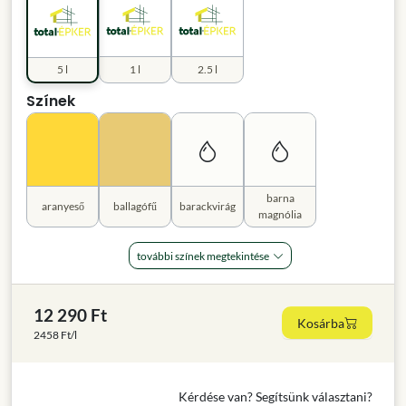
5 l
1 l
2.5 l
Színek
barna
aranyeső
ballagófű
barackvirág
magnólia
további színek megtekintése
12 290 Ft
Kosárba
2458 Ft/l
Kérdése van? Segítsünk választani?