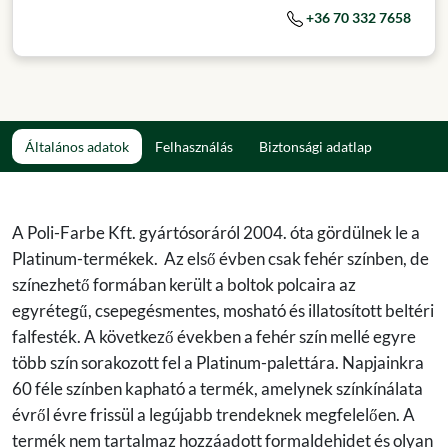
+36 70 332 7658
Általános adatok
Felhasználás
Biztonsági adatlap
A Poli-Farbe Kft. gyártósoráról 2004. óta gördülnek le a
Platinum-termékek. Az első évben csak fehér színben, de
színezhető formában került a boltok polcaira az
egyrétegű, csepegésmentes, mosható és illatosított beltéri
falfesték. A következő években a fehér szín mellé egyre
több szín sorakozott fel a Platinum-palettára. Napjainkra
60 féle színben kapható a termék, amelynek színkínálata
évről évre frissül a legújabb trendeknek megfelelően. A
termék nem tartalmaz hozzáadott formaldehidet és olyan