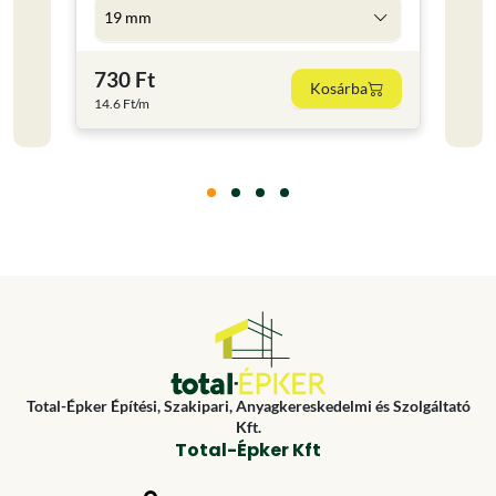
19 mm
5 l
730 Ft
4 59
Kosárba
14.6 Ft/m
918 Ft
Total-Épker Építési, Szakipari, Anyagkereskedelmi és Szolgáltató
Kft.
Total-Épker Kft