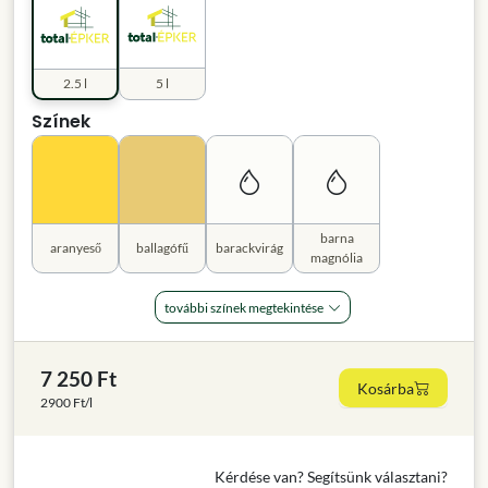
2.5 l
5 l
Színek
barna
aranyeső
ballagófű
barackvirág
magnólia
további színek megtekintése
7 250 Ft
Kosárba
2900 Ft/l
Kérdése van? Segítsünk választani?