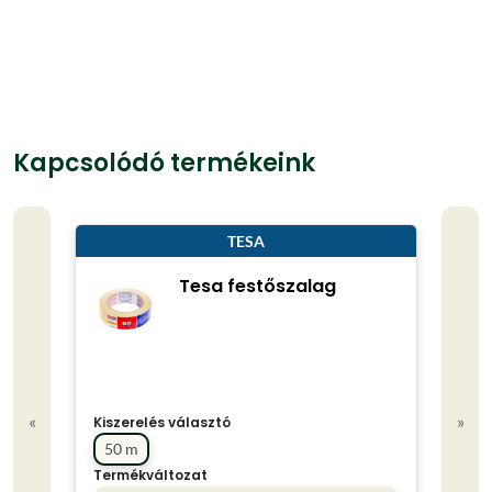
Kapcsolódó termékeink
TESA
Tesa festőszalag
«
»
Kiszerelés választó
50 m
Termékváltozat
Kisze