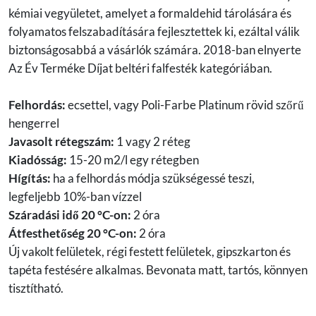
kémiai vegyületet, amelyet a formaldehid tárolására és
folyamatos felszabadítására fejlesztettek ki, ezáltal válik
biztonságosabbá a vásárlók számára. 2018-ban elnyerte
Az Év Terméke Díjat beltéri falfesték kategóriában.
Felhordás:
ecsettel, vagy Poli-Farbe Platinum rövid szőrű
hengerrel
Javasolt rétegszám:
1 vagy 2 réteg
Kiadósság:
15-20 m2/l egy rétegben
Hígítás:
ha a felhordás módja szükségessé teszi,
legfeljebb 10%-ban vízzel
Száradási idő 20 °C-on:
2 óra
Átfesthetőség 20 °C-on:
2 óra
Új vakolt felületek, régi festett felületek, gipszkarton és
tapéta festésére alkalmas. Bevonata matt, tartós, könnyen
tisztítható.