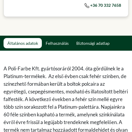
+36 70 332 7658
Általános adatok
Felhasználás
Biztonsági adatlap
A Poli-Farbe Kft. gyártósoráról 2004. óta gördülnek le a
Platinum-termékek. Az első évben csak fehér színben, de
színezhető formában került a boltok polcaira az
egyrétegű, csepegésmentes, mosható és illatosított beltéri
falfesték. A következő években a fehér szín mellé egyre
több szín sorakozott fel a Platinum-palettára. Napjainkra
60 féle színben kapható a termék, amelynek színkínálata
évről évre frissül a legújabb trendeknek megfelelően. A
termék nem tartalmaz hozzáadott formaldehidet és olyan