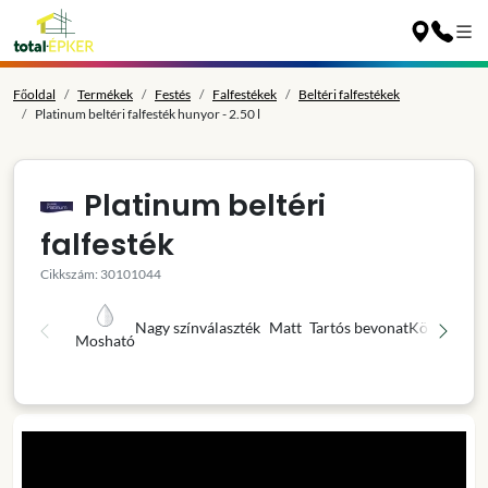
Főoldal
Termékek
Festés
Falfestékek
Beltéri falfestékek
Platinum beltéri falfesték hunyor - 2.50 l
Platinum beltéri
falfesték
Cikkszám: 30101044
Nagy színválaszték
Matt
Tartós bevonat
Könnyű fel
Mosható