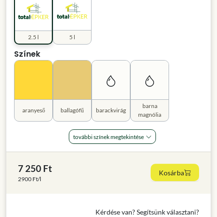
2.5 l
5 l
Színek
barna
aranyeső
ballagófű
barackvirág
magnólia
további színek megtekintése
7 250 Ft
Kosárba
2900 Ft/l
Kérdése van? Segítsünk választani?