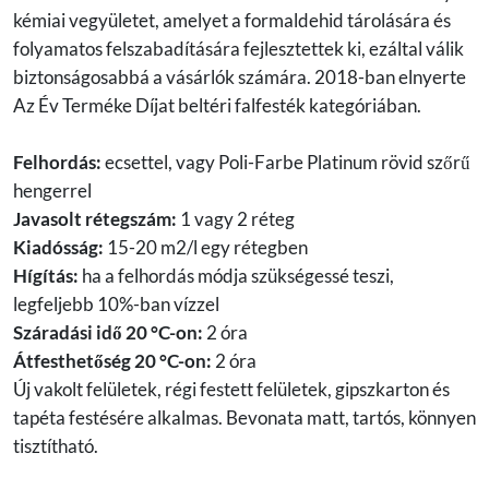
kémiai vegyületet, amelyet a formaldehid tárolására és
folyamatos felszabadítására fejlesztettek ki, ezáltal válik
biztonságosabbá a vásárlók számára. 2018-ban elnyerte
Az Év Terméke Díjat beltéri falfesték kategóriában.
Felhordás:
ecsettel, vagy Poli-Farbe Platinum rövid szőrű
hengerrel
Javasolt rétegszám:
1 vagy 2 réteg
Kiadósság:
15-20 m2/l egy rétegben
Hígítás:
ha a felhordás módja szükségessé teszi,
legfeljebb 10%-ban vízzel
Száradási idő 20 °C-on:
2 óra
Átfesthetőség 20 °C-on:
2 óra
Új vakolt felületek, régi festett felületek, gipszkarton és
tapéta festésére alkalmas. Bevonata matt, tartós, könnyen
tisztítható.