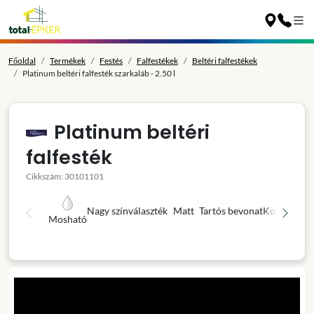
Főoldal
Termékek
Festés
Falfestékek
Beltéri falfestékek
Platinum beltéri falfesték szarkaláb - 2.50 l
Platinum beltéri
falfesték
Cikkszám: 30101101
Nagy színválaszték
Matt
Tartós bevonat
Könnyű fel
Mosható