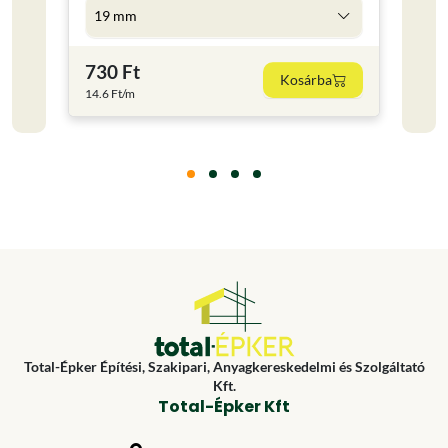
19 mm
5 l
730 Ft
4 59
Kosárba
14.6 Ft/m
918 Ft
Total-Épker Építési, Szakipari, Anyagkereskedelmi és Szolgáltató
Kft.
Total-Épker Kft