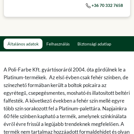
+36 70 332 7658
Általános adatok
Felhasználás
Biztonsági adatlap
A Poli-Farbe Kft. gyártósoráról 2004. óta gördülnek le a
Platinum-termékek. Az első évben csak fehér színben, de
színezhető formában került a boltok polcaira az
egyrétegű, csepegésmentes, mosható és illatosított beltéri
falfesték. A következő években a fehér szín mellé egyre
több szín sorakozott fel a Platinum-palettára. Napjainkra
60 féle színben kapható a termék, amelynek színkínálata
évről évre frissül a legújabb trendeknek megfelelően. A
termék nem tartalmaz hozzáadott formaldehidet és olyan