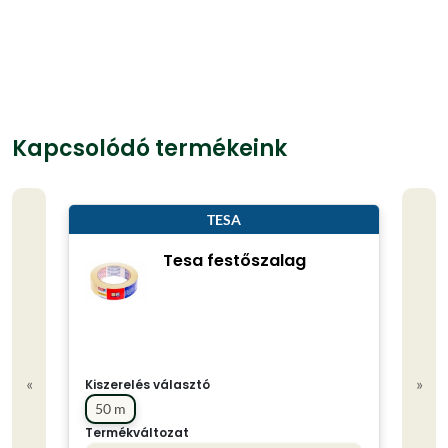
Kapcsolódó termékeink
TESA
Tesa festőszalag
«
»
Kiszerelés választó
50 m
Termékváltozat
Kisze