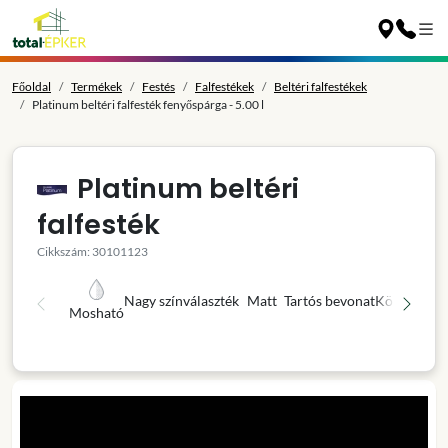
Főoldal
Termékek
Festés
Falfestékek
Beltéri falfestékek
Platinum beltéri falfesték fenyőspárga - 5.00 l
Platinum beltéri
falfesték
Cikkszám: 30101123
Nagy színválaszték
Matt
Tartós bevonat
Könnyű fel
Mosható