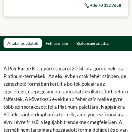
+36 70 332 7658
Általános adatok
Felhasználás
Biztonsági adatlap
A Poli-Farbe Kft. gyártósoráról 2004. óta gördülnek le a
Platinum-termékek. Az első évben csak fehér színben, de
színezhető formában került a boltok polcaira az
egyrétegű, csepegésmentes, mosható és illatosított beltéri
falfesték. A következő években a fehér szín mellé egyre
több szín sorakozott fel a Platinum-palettára. Napjainkra
60 féle színben kapható a termék, amelynek színkínálata
évről évre frissül a legújabb trendeknek megfelelően. A
termék nem tartalmaz hozzáadott formaldehidet és olyan