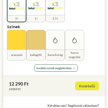
5 l
1 l
2.5 l
Színek
barna
aranyeső
ballagófű
barackvirág
magnólia
további színek megtekintése
12 290 Ft
Kosárba
2458 Ft/l
Kérdése van? Segítsünk választani?