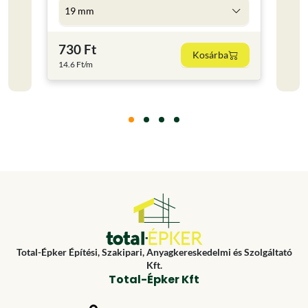
19 mm
5 l
730 Ft
4 59
Kosárba
14.6 Ft/m
918 Ft
Total-Épker Építési, Szakipari, Anyagkereskedelmi és Szolgáltató
Kft.
Total-Épker Kft