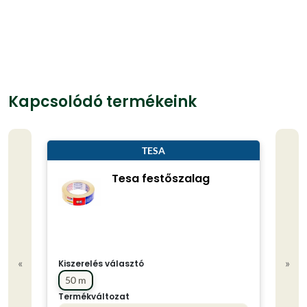
Kapcsolódó termékeink
TESA
Tesa festőszalag
«
»
Kiszerelés választó
50 m
Termékváltozat
Kisze