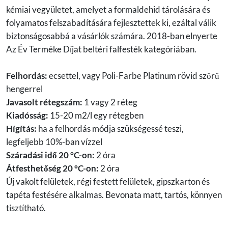
kémiai vegyületet, amelyet a formaldehid tárolására és
folyamatos felszabadítására fejlesztettek ki, ezáltal válik
biztonságosabbá a vásárlók számára. 2018-ban elnyerte
Az Év Terméke Díjat beltéri falfesték kategóriában.
Felhordás:
ecsettel, vagy Poli-Farbe Platinum rövid szőrű
hengerrel
Javasolt rétegszám:
1 vagy 2 réteg
Kiadósság:
15-20 m2/l egy rétegben
Hígítás:
ha a felhordás módja szükségessé teszi,
legfeljebb 10%-ban vízzel
Száradási idő 20 °C-on:
2 óra
Átfesthetőség 20 °C-on:
2 óra
Új vakolt felületek, régi festett felületek, gipszkarton és
tapéta festésére alkalmas. Bevonata matt, tartós, könnyen
tisztítható.