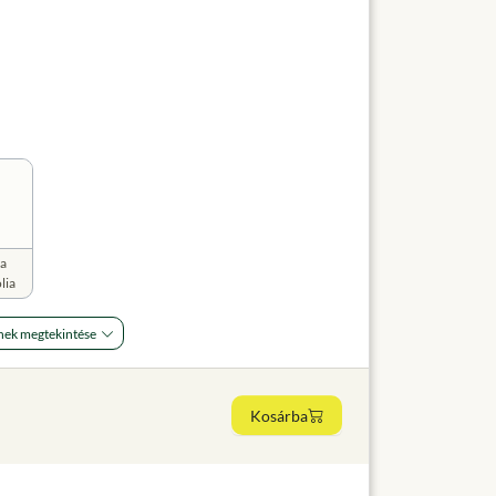
a
lia
nek megtekintése
Kosárba