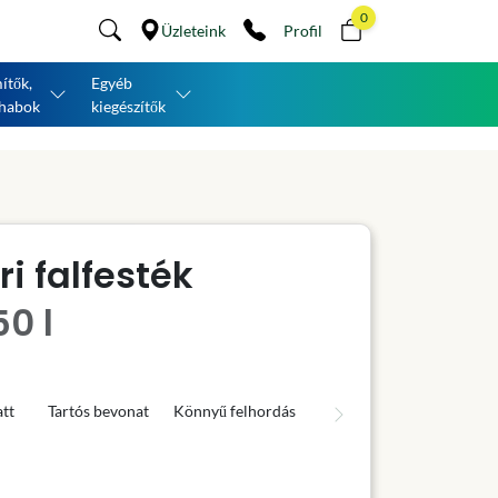
0
Üzleteink
Profil
ítők,
Egyéb
habok
kiegészítők
i falfesték
0 l
tt
Tartós bevonat
Könnyű felhordás