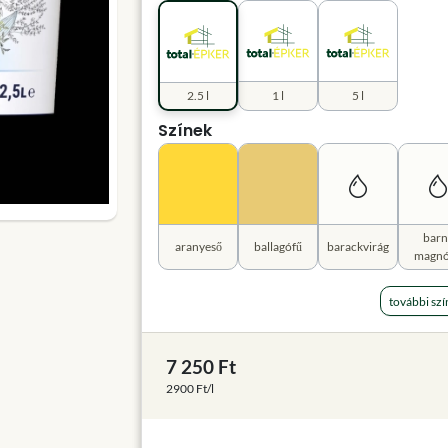
2.5 l
1 l
5 l
Színek
barn
aranyeső
ballagófű
barackvirág
magnó
további szí
7 250 Ft
2900 Ft/l