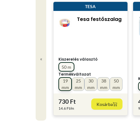
TESA
Tesa festőszalag
«
Kiszerelés választó
50 m
Termékváltozat
19
25
30
38
50
mm
mm
mm
mm
mm
730 Ft
Kosárba
14.6 Ft/m
9