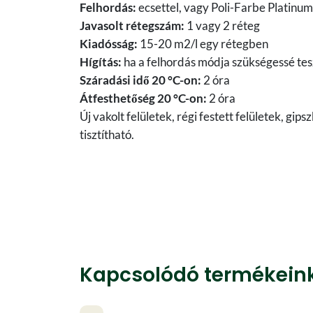
Felhordás:
ecsettel, vagy Poli-Farbe Platinum
Javasolt rétegszám:
1 vagy 2 réteg
Kiadósság:
15-20 m2/l egy rétegben
Hígítás:
ha a felhordás módja szükségessé tesz
Száradási idő 20 °C-on:
2 óra
Átfesthetőség 20 °C-on:
2 óra
Új vakolt felületek, régi festett felületek, gi
tisztítható.
Kapcsolódó termékein