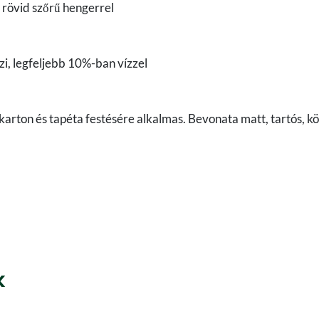
 rövid szőrű hengerrel
i, legfeljebb 10%-ban vízzel
pszkarton és tapéta festésére alkalmas. Bevonata matt, tartós, 
k