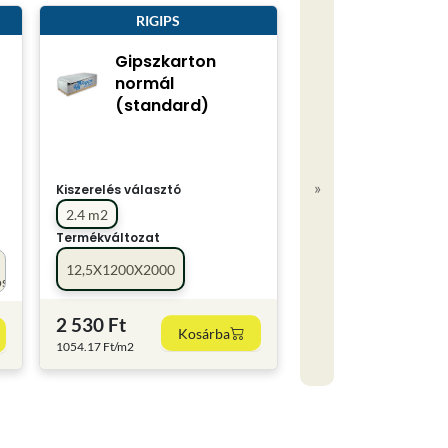
RIGIPS
Gipszkarton
normál
(standard)
»
Kiszerelés választó
2.4 m2
Termékváltozat
12,5X1200X2000
os
2 530 Ft
Kosárba
1054.17 Ft/m2