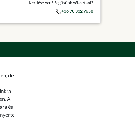
Kérdése van? Segítsünk választani?
+36 70 332 7658
ben, de
ainkra
en. A
ára és
lnyerte