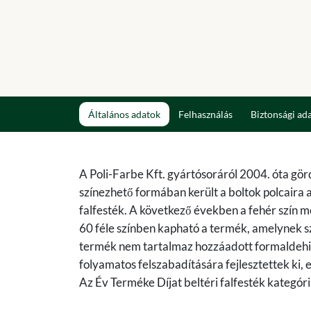
Általános adatok
Felhasználás
Biztonsági ad
A Poli-Farbe Kft. gyártósoráról 2004. óta gör
színezhető formában került a boltok polcaira a
falfesték. A következő években a fehér szín me
60 féle színben kapható a termék, amelynek sz
termék nem tartalmaz hozzáadott formaldehide
folyamatos felszabadítására fejlesztettek ki,
Az Év Terméke Díjat beltéri falfesték kategór