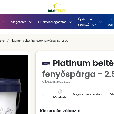
Építőipari
Töm
Szigetelés
Burkolatragasztás
szerszámok
pur
tékek
Platinum beltéri falfesték fenyőspárga - 2.50 l
Platinum beltér
fenyőspárga - 2.5
Cikkszám: 30101122
Nagy színválaszték
Ma
Mosható
Kiszerelés választó