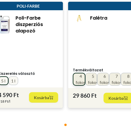
POLI-FARBE
Poli-Farbe
Falétra
diszperziós
alapozó
Termékváltozat
Kiszerelés választó
4
5
6
7
8
5 l
1 l
fokos
fokos
fokos
fokos
fok
4 590 Ft
29 860 Ft
Kosárba
Kosárba
18 Ft/l