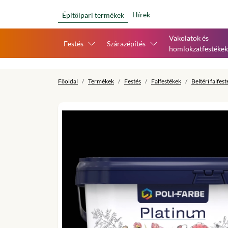
Hírek
Építőipari termékek
Vakolatok és
Festés
Szárazépítés
homlokzatfestékek
Főoldal
Termékek
Festés
Falfestékek
Beltéri falfes