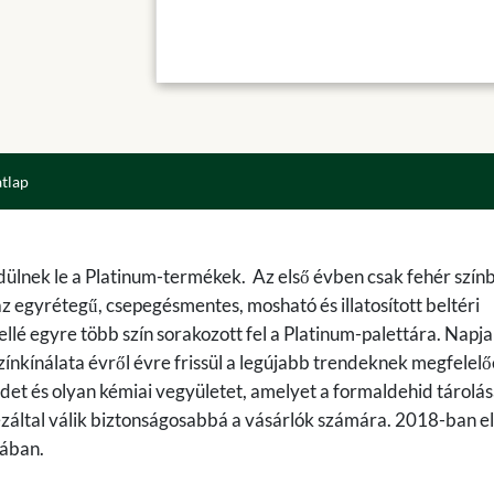
atlap
dülnek le a Platinum-termékek. Az első évben csak fehér szín
z egyrétegű, csepegésmentes, mosható és illatosított beltéri
llé egyre több szín sorakozott fel a Platinum-palettára. Napj
ínkínálata évről évre frissül a legújabb trendeknek megfelelő
t és olyan kémiai vegyületet, amelyet a formaldehid tárolás
 ezáltal válik biztonságosabbá a vásárlók számára. 2018-ban e
iában.