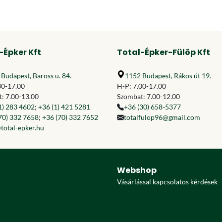
-Épker Kft
Total-Épker-Fülöp Kft
Budapest, Baross u. 84.
1152 Budapest, Rákos út 19.
30-17.00
H-P: 7.00-17.00
: 7.00-13.00
Szombat: 7.00-12.00
1) 283 4602
;
+36 (1) 421 5281
+36 (30) 658-5377
70) 332 7658
;
+36 (70) 332 7652
totalfulop96@gmail.com
total-epker.hu
Webshop
Vásárlással kapcsolatos kérdések