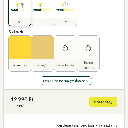
5 l
1 l
2.5 l
Színek
barna
aranyeső
ballagófű
barackvirág
magnólia
további színek megtekintése
12 290 Ft
Kosárba
2458 Ft/l
Kérdése van? Segítsünk választani?