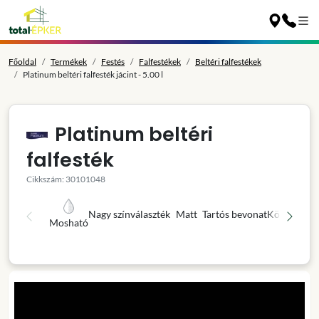
Főoldal
Termékek
Festés
Falfestékek
Beltéri falfestékek
Platinum beltéri falfesték jácint - 5.00 l
Platinum beltéri
falfesték
Cikkszám: 30101048
Nagy színválaszték
Matt
Tartós bevonat
Könnyű fel
Mosható