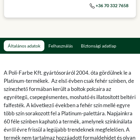
+36 70 332 7658
Általános adatok
Felhasználás
Biztonsági adatlap
A Poli-Farbe Kft. gyártósoráról 2004. óta gördülnek le a
Platinum-termékek. Az első évben csak fehér színben, de
színezhető formában került a boltok polcaira az
egyrétegű, csepegésmentes, mosható és illatosított beltéri
falfesték. A következő években a fehér szín mellé egyre
több szín sorakozott fel a Platinum-palettára. Napjainkra
60 féle színben kapható a termék, amelynek színkínálata
évről évre frissül a legújabb trendeknek megfelelően. A
termék nem tartalmaz hozzáadott formaldehidet és olyan