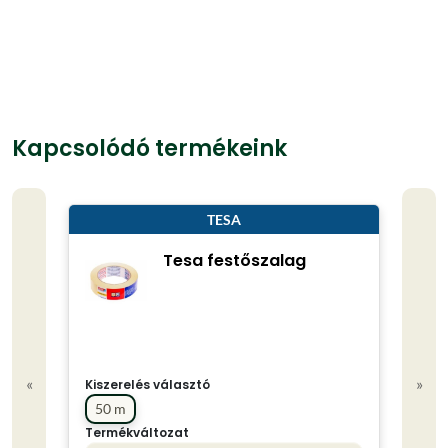
Kapcsolódó termékeink
TESA
Tesa festőszalag
«
»
Kiszerelés választó
50 m
Termékváltozat
Kisze