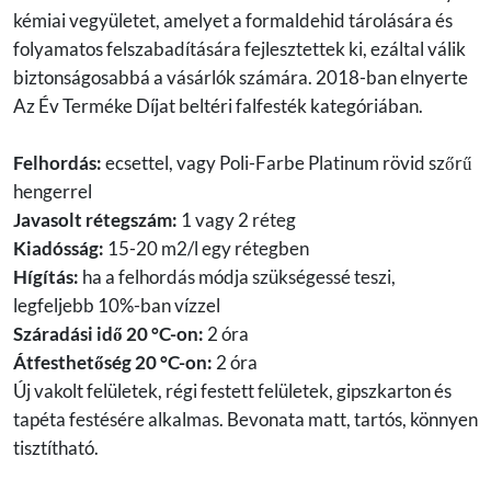
kémiai vegyületet, amelyet a formaldehid tárolására és
folyamatos felszabadítására fejlesztettek ki, ezáltal válik
biztonságosabbá a vásárlók számára. 2018-ban elnyerte
Az Év Terméke Díjat beltéri falfesték kategóriában.
Felhordás:
ecsettel, vagy Poli-Farbe Platinum rövid szőrű
hengerrel
Javasolt rétegszám:
1 vagy 2 réteg
Kiadósság:
15-20 m2/l egy rétegben
Hígítás:
ha a felhordás módja szükségessé teszi,
legfeljebb 10%-ban vízzel
Száradási idő 20 °C-on:
2 óra
Átfesthetőség 20 °C-on:
2 óra
Új vakolt felületek, régi festett felületek, gipszkarton és
tapéta festésére alkalmas. Bevonata matt, tartós, könnyen
tisztítható.