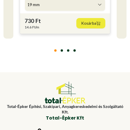
19 mm
5 l
730 Ft
4 59
Kosárba
14.6 Ft/m
918 Ft
Total-Épker Építési, Szakipari, Anyagkereskedelmi és Szolgáltató
Kft.
Total-Épker Kft