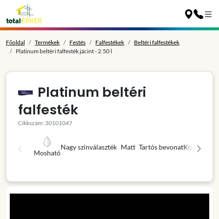
Főoldal
Termékek
Festés
Falfestékek
Beltéri falfestékek
Platinum beltéri falfesték jácint - 2.50 l
Platinum beltéri
falfesték
Cikkszám: 30101047
Nagy színválaszték
Matt
Tartós bevonat
Könnyű fel
Mosható