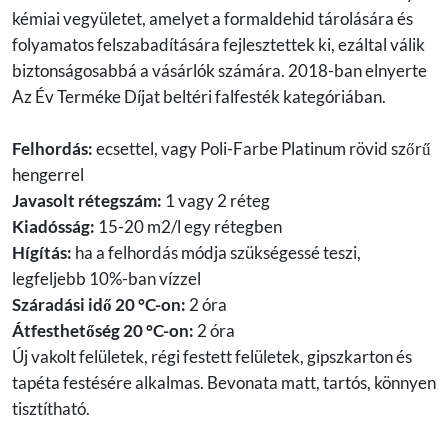
kémiai vegyületet, amelyet a formaldehid tárolására és
folyamatos felszabadítására fejlesztettek ki, ezáltal válik
biztonságosabbá a vásárlók számára. 2018-ban elnyerte
Az Év Terméke Díjat beltéri falfesték kategóriában.
Felhordás:
ecsettel, vagy Poli-Farbe Platinum rövid szőrű
hengerrel
Javasolt rétegszám:
1 vagy 2 réteg
Kiadósság:
15-20 m2/l egy rétegben
Hígítás:
ha a felhordás módja szükségessé teszi,
legfeljebb 10%-ban vízzel
Száradási idő 20 °C-on:
2 óra
Átfesthetőség 20 °C-on:
2 óra
Új vakolt felületek, régi festett felületek, gipszkarton és
tapéta festésére alkalmas. Bevonata matt, tartós, könnyen
tisztítható.