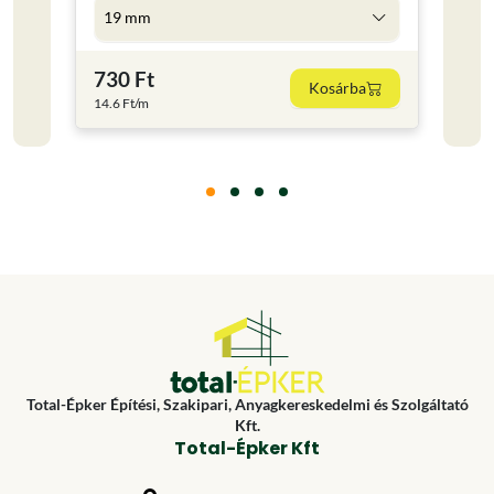
19 mm
5 l
730 Ft
4 59
Kosárba
14.6 Ft/m
918 Ft
Total-Épker Építési, Szakipari, Anyagkereskedelmi és Szolgáltató
Kft.
Total-Épker Kft