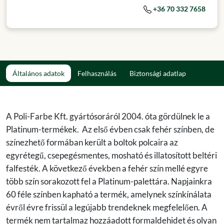
+36 70 332 7658
Általános adatok
Felhasználás
Biztonsági adatlap
A Poli-Farbe Kft. gyártósoráról 2004. óta gördülnek le a
Platinum-termékek. Az első évben csak fehér színben, de
színezhető formában került a boltok polcaira az
egyrétegű, csepegésmentes, mosható és illatosított beltéri
falfesték. A következő években a fehér szín mellé egyre
több szín sorakozott fel a Platinum-palettára. Napjainkra
60 féle színben kapható a termék, amelynek színkínálata
évről évre frissül a legújabb trendeknek megfelelően. A
termék nem tartalmaz hozzáadott formaldehidet és olyan