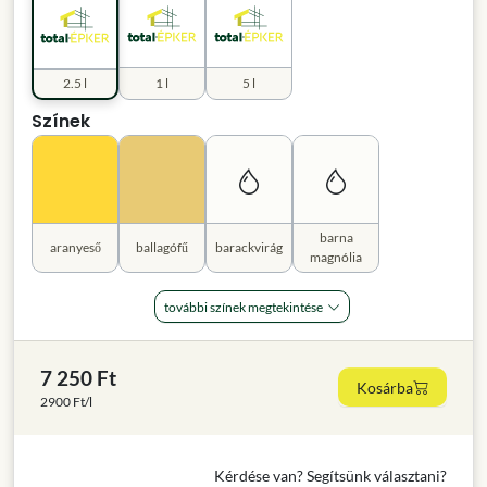
2.5 l
1 l
5 l
Színek
barna
aranyeső
ballagófű
barackvirág
magnólia
további színek megtekintése
7 250 Ft
Kosárba
2900 Ft/l
Kérdése van? Segítsünk választani?