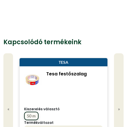
Kapcsolódó termékeink
TESA
Tesa festőszalag
«
»
Kiszerelés választó
50 m
Termékváltozat
Kisze